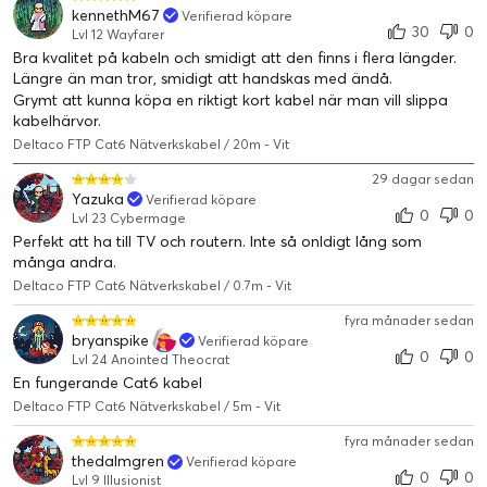
kennethM67
Verifierad köpare
30
0
Lvl 12 Wayfarer
Bra kvalitet på kabeln och smidigt att den finns i flera längder.
Längre än man tror, smidigt att handskas med ändå.
Grymt att kunna köpa en riktigt kort kabel när man vill slippa
kabelhärvor.
Deltaco FTP Cat6 Nätverkskabel / 20m - Vit
29 dagar sedan
Yazuka
Verifierad köpare
0
0
Lvl 23 Cybermage
Perfekt att ha till TV och routern. Inte så onldigt lång som
många andra.
Deltaco FTP Cat6 Nätverkskabel / 0.7m - Vit
fyra månader sedan
bryanspike
Verifierad köpare
0
0
Lvl 24 Anointed Theocrat
En fungerande Cat6 kabel
Deltaco FTP Cat6 Nätverkskabel / 5m - Vit
fyra månader sedan
thedalmgren
Verifierad köpare
0
0
Lvl 9 Illusionist