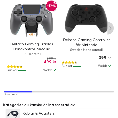
-17%
Deltaco Gaming Controller
Deltaco Gaming Trådlös
för Nintendo
Handkontroll Metallic
Switch/PC/Android /
Switch / Handkontroll
Painted (PS5) - Steel Gray
PS5 Kontroll
Bluetooth 2.1 / ABS Plast -
399 kr
599 kr
Svart
499 kr
Butiker
Webb
Butiker
Webb
Sida 1 av 4
Kategorier du kanske är intresserad av
Kablar & Adapters