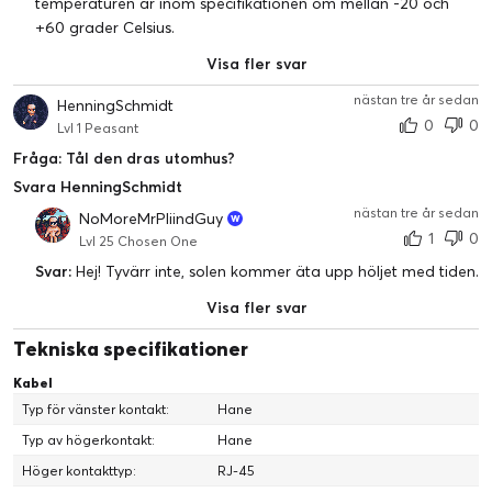
temperaturen är inom specifikationen om mellan -20 och
+60 grader Celsius.
Visa fler svar
nästan tre år sedan
HenningSchmidt
0
0
Lvl 1 Peasant
Fråga: Tål den dras utomhus?
Svara HenningSchmidt
nästan tre år sedan
NoMoreMrPliindGuy
1
0
Lvl 25 Chosen One
Svar:
Hej! Tyvärr inte, solen kommer äta upp höljet med tiden.
Visa fler svar
Tekniska specifikationer
Kabel
Typ för vänster kontakt:
Hane
Typ av högerkontakt:
Hane
Höger kontakttyp:
RJ-45