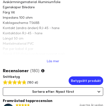
Avskärmningsmaterial Aluminiumfolie
Egenskaper Biledare
Färg Vit
Impedans 100 ohm
Kablageschema T568B
Kontakt (andra änden) RJ-45 - hane
Kontaktdon RJ-45 - hane
Längd 50 cm
Mantelmaterial PVC
Par per kabel 4 par
Teknik FTP (folieöverdraget tvinnat par)
Trådar per kabel 8 kablar
Läs mer
Typ av nätverkskabel Patch-kabel - CAT 6
Recensioner
(180)
Snittbetyg
Betygsätt produkt
(180 st)
Sortera efter: Nyast först
Framröstad topprecension
över tre år sedan