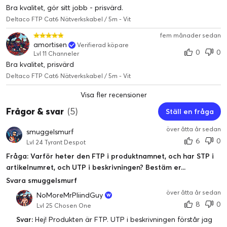
Bra kvalitet, gör sitt jobb - prisvärd.
Deltaco FTP Cat6 Nätverkskabel / 5m - Vit
fem månader sedan
amortisen
Verifierad köpare
0
0
Lvl 11 Channeler
Bra kvalitet, prisvärd
Deltaco FTP Cat6 Nätverkskabel / 5m - Vit
Visa fler recensioner
Frågor & svar
(5)
Ställ en fråga
över åtta år sedan
smuggelsmurf
6
0
Lvl 24 Tyrant Despot
Fråga: Varför heter den FTP i produktnamnet, och har STP i
artikelnumret, och UTP i beskrivningen? Bestäm er...
Svara smuggelsmurf
över åtta år sedan
NoMoreMrPliindGuy
8
0
Lvl 25 Chosen One
Svar:
Hej! Produkten är FTP. UTP i beskrivningen förstår jag