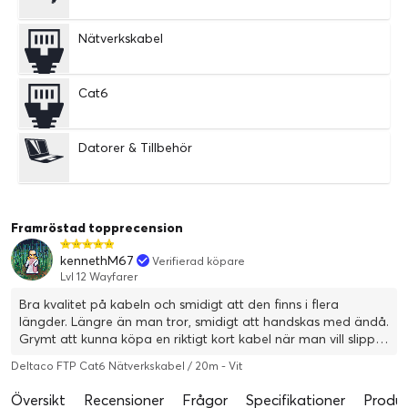
Nätverkskabel
Cat6
Datorer & Tillbehör
Framröstad topprecension
kennethM67
Verifierad köpare
Lvl 12 Wayfarer
Bra kvalitet på kabeln och smidigt att den finns i flera
längder. Längre än man tror, smidigt att handskas med ändå.
Grymt att kunna köpa en riktigt kort kabel när man vill slippa
kabelhärvor.
Deltaco FTP Cat6 Nätverkskabel / 20m - Vit
Översikt
Recensioner
Frågor
Specifikationer
Produk