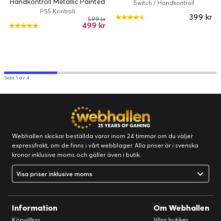
Handkontroll Metallic Painted
Switch/PC/Android /
Switch / Handkontroll
(PS5) - Steel Gray
PS5 Kontroll
Bluetooth 2.1 / ABS Plast -
399 kr
599 kr
Svart
499 kr
Sida 1 av 4
Webhallen skickar beställda varor inom 24 timmar om du väljer
expressfrakt, om de finns i vårt webblager. Alla priser är i svenska
kronor inklusive moms och gäller även i butik.
Visa priser inklusive moms
Information
Om Webhallen
Köpvillkor
Våra butiker