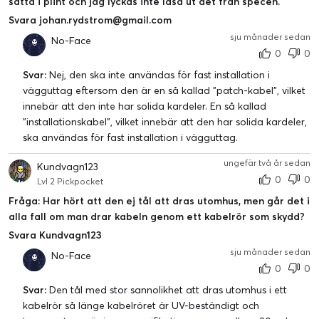
sätta i plint och jag lyckas inte läsa ut det från specen.
Svara johan.rydstrom@gmail.com
sju månader sedan
No-Face
0
0
Svar:
Nej, den ska inte användas för fast installation i
vägguttag eftersom den är en så kallad "patch-kabel", vilket
innebär att den inte har solida kardeler. En så kallad
"installationskabel", vilket innebär att den har solida kardeler,
ska användas för fast installation i vägguttag.
ungefär två år sedan
Kundvagn123
0
0
Lvl 2 Pickpocket
Fråga: Har hört att den ej tål att dras utomhus, men går det i
alla fall om man drar kabeln genom ett kabelrör som skydd?
Svara Kundvagn123
sju månader sedan
No-Face
0
0
Svar:
Den tål med stor sannolikhet att dras utomhus i ett
kabelrör så länge kabelröret är UV-beständigt och