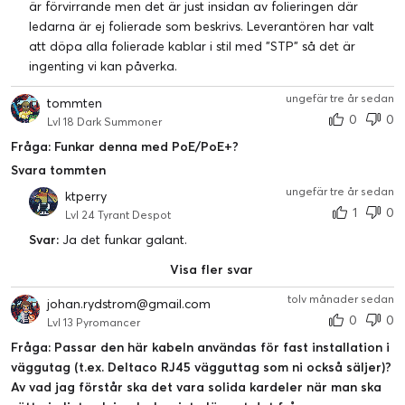
är förvirrande men det är just insidan av folieringen där
ledarna är ej folierade som beskrivs. Leverantören har valt
att döpa alla folierade kablar i stil med "STP" så det är
ingenting vi kan påverka.
ungefär tre år sedan
tommten
0
0
Lvl 18 Dark Summoner
Fråga: Funkar denna med PoE/PoE+?
Svara tommten
ungefär tre år sedan
ktperry
1
0
Lvl 24 Tyrant Despot
Svar:
Ja det funkar galant.
Visa fler svar
tolv månader sedan
johan.rydstrom@gmail.com
0
0
Lvl 13 Pyromancer
Fråga: Passar den här kabeln användas för fast installation i
väggutag (t.ex. Deltaco RJ45 vägguttag som ni också säljer)?
Av vad jag förstår ska det vara solida kardeler när man ska