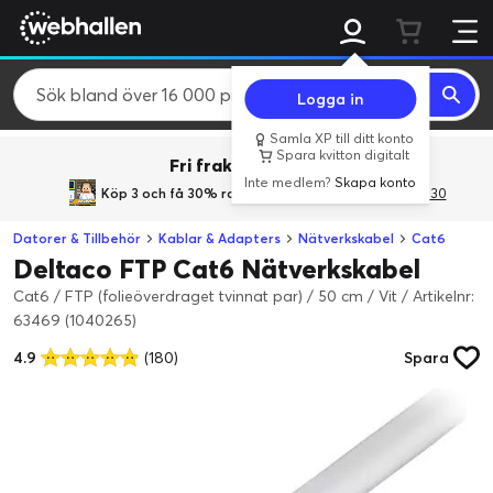
Logga in
Samla XP till ditt konto
Spara kvitton digitalt
Fri frakt över 800 kr.
Inte medlem?
Skapa konto
Köp 3 och få 30% rabatt
med rabattkoden 3Gives30
Datorer & Tillbehör
Kablar & Adapters
Nätverkskabel
Cat6
Deltaco FTP Cat6 Nätverkskabel
Cat6 / FTP (folieöverdraget tvinnat par) / 50 cm / Vit
/
Artikelnr:
63469 (1040265)
4.9
(180)
Spara