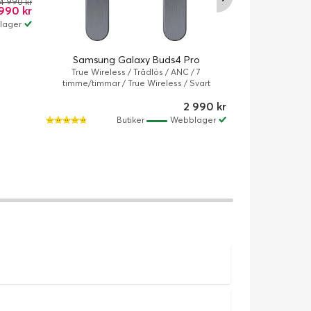
4 990 kr
990 kr
lager
Samsung Ram
Samsung Galaxy Buds4 Pro
Frame Pro 65
True Wireless / Trådlös / ANC / 7
R
timme/timmar / True Wireless / Svart
2 990 kr
Butiker
Webblager