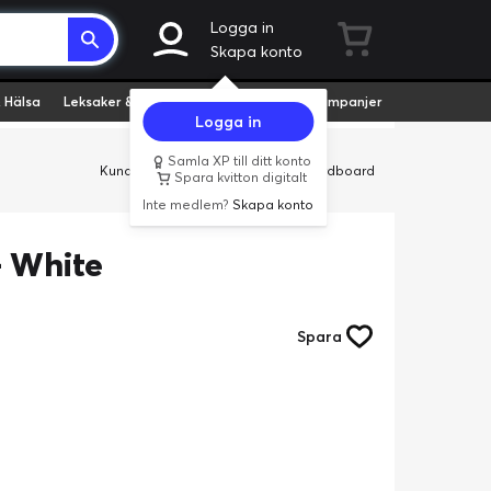
Logga in
Skapa konto
 Hälsa
Leksaker & Hobby
Fyndvaror
Kampanjer
Logga in
Samla XP till ditt konto
Kundservice
Butiker
Företag
Cardboard
Spara kvitton digitalt
Inte medlem?
Skapa konto
- White
Spara