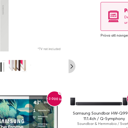
P
De
ur
Pröva att navige
-3 000 kr
Samsung Soundbar HW-Q99
11.1.4ch / Q-Symphony
Soundbar & Hemmabio / Svart