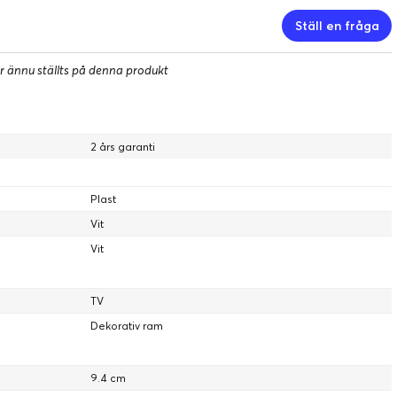
Ställ en fråga
izable Frame
r ännu ställts på denna produkt
2 års garanti
Plast
Vit
Vit
 fler stilar, mer du
TV
Dekorativ ram
elram: dessa anpassningsbara ramkanter gör det enkelt att
9.4 cm
mak, ditt rum eller med konsten som visas.