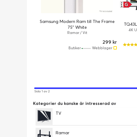
G
A
↑
G
Samsung Modern Ram till The Frame
TQ43L
75" White
4K U
Ramar / Vit
299 kr
Butiker
Webblager
Sida 1 av 2
Kategorier du kanske är intresserad av
TV
Ramar