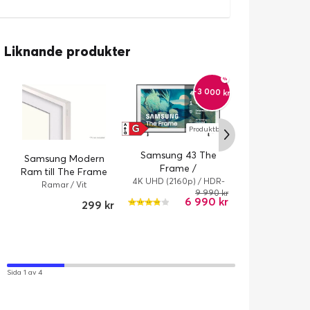
Liknande produkter
-3 000 kr
Samsung Sou
G
A
HW-Q995F / 11.
Produktblad
↑
G
Q-Symph
Soundbar & He
/ Svart / Kabela
Samsung 43 The
Samsung Modern
8
Trådlös
Frame /
Ram till The Frame
TQ43LS03FAUXXC /
4K UHD (2160p) / HDR-
75" White
Ramar / Vit
stöd / Smart TV
9 990 kr
4K / QLED / 60 Hz /
6 990 kr
299 kr
Smart TV
Sida 1 av 4