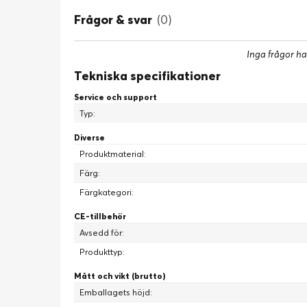
Frågor & svar
(0)
Custom
Inga frågor ha
Tekniska specifikationer
Service och support
Typ:
Diverse
Produktmaterial:
Färg:
Färgkategori:
CE-tillbehör
Fler färger,
Avsedd för:
Produkttyp:
Mått och vikt (brutto)
Designade för att se ut som en vanlig tav
Emballagets höjd:
matcha The Frame med din s