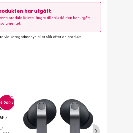
rodukten har utgått
nna produkt är inte längre till salu då den har utgått
 sortimentet.
ra via kategorimenyn eller
sök efter en produkt
.
-6 000 kr
5F /
 /