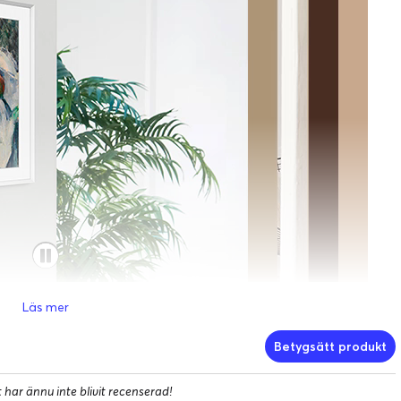
Läs mer
lustrativa syften. Produktens utseende och specifikationer kan komm
Betygsätt produkt
modell (LS03FW). *TV-apparaten säljs separat.
har ännu inte blivit recenserad!