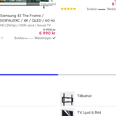
Kabelansluten, Trådlös
1
8 
Produktblad
Butiker
Webb
Samsung 43 The Frame /
S03FAUXXC / 4K / QLED / 60 Hz
/ Smart TV
HD (2160p) / HDR-stöd / Smart TV
9 990 kr
6 990 kr
Butiker
Webblager
Tillbehör
TV, Ljud & Bild