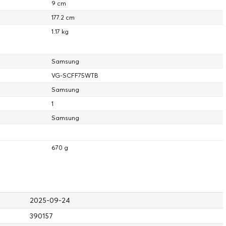
9 cm
177.2 cm
1.17 kg
Samsung
VG-SCFF75WTB
Samsung
1
Samsung
670 g
2025-09-24
390157