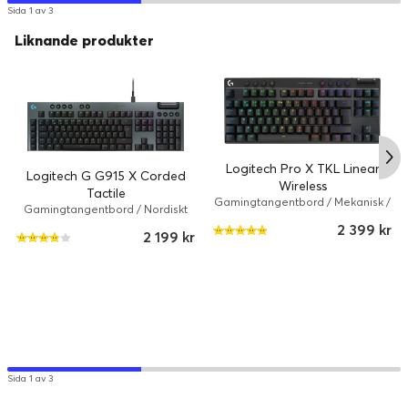
Sida 1 av 3
Liknande produkter
Logitech Pro X TKL Linear
Logitech G G915 X Corded
Wireless
Tactile
Gamingtangentbord / Mekanisk /
Gamingtangentbord / Nordiskt
Trådlös / LIGHTSYNC
(danska/finska/norska/svenska) /
2 399 kr
2 199 kr
Mekanisk / Kabelansluten /
LIGHTSYNC
Sida 1 av 3