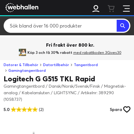
Fri frakt över 800 kr.
Köp 3 och få 30% rabatt
med rabattkoden 3Gives30
Datorer & Tillbehör
Datortillbehör
Tangentbord
Gamingtangentbord
Logitech G G515 TKL Rapid
Gamingtangentbord / Dansk/Norsk/Svensk/Finsk / Magnetisk-
analog / Kabelansluten / LIGHTSYNC
/
Artikelnr: 389290
(1058737)
5.0
(2)
Spara