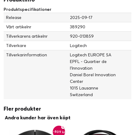
Service och support
Produktspecifikationer
Typ:
2 års garanti
Release
2025-09-17
Systemkrav
Vårt artikelnr
389290
Operativsystem erfordras:
Apple MacOS 12.0 eller senare, Windows
10 / 11 eller senare
Tillverkarens artikelnr
920-013859
Tillverkare
Logitech
Tillverkarinformation
Logitech EUROPE SA
EPFL - Quartier de
l'Innovation
Daniel Borel Innovation
HELT ANPASSNINGSBART
Center
1015 Lausanne
Kom igång med kraftfulla Rapid Trigger-profiler, optimerade
Switzerland
för olika speltyper. Finjustera aktivering av brytare,
programmera tangenttilldelningar, skapa makron och ställ in
Fler produkter
uppslukande LIGHTSYNC RGB-belysning – allt i G HUB.
Andra kunder har även köpt
-809 kr