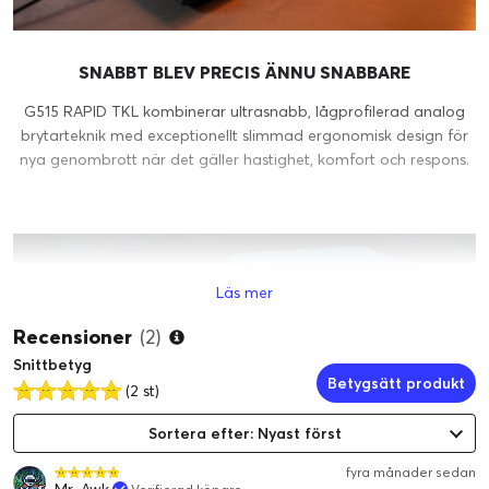
SNABBT BLEV PRECIS ÄNNU SNABBARE
G515 RAPID TKL kombinerar ultrasnabb, lågprofilerad analog
brytarteknik med exceptionellt slimmad ergonomisk design för
nya genombrott när det gäller hastighet, komfort och respons.
Läs mer
Recensioner
(2)
Snittbetyg
Betygsätt produkt
(2 st)
Sortera efter: Nyast först
ANPASSNINGSBAR AKTIVERING
fyra månader sedan
Mr_Awk