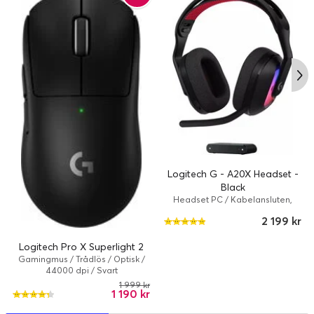
Logitech G - A20X Headset -
Black
Headset PC / Kabelansluten,
Trådlös / 90 timme/timmar /
2 199 kr
Headset / Svart
Logitech Pro X Superlight 2
Gamingmus / Trådlös / Optisk /
44000 dpi / Svart
1 999 kr
1 190 kr