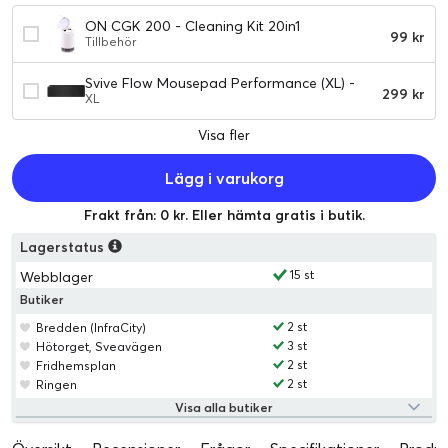
ON CGK 200 - Cleaning Kit 20in1
99 kr
Tillbehör
Svive Flow Mousepad Performance (XL) -
299 kr
Black
XL
Visa fler
Lägg i varukorg
Frakt från: 0 kr. Eller hämta gratis i butik.
Lagerstatus
15 st
Webblager
Butiker
2 st
Bredden (InfraCity)
3 st
Hötorget, Sveavägen
2 st
Fridhemsplan
2 st
Ringen
Visa alla butiker