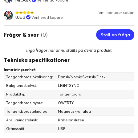
Verifierad köpare
Välj en profil med förinställda aktiveringspunkter eller finjustera
G
t
aktiveringspunkterna för valfri tangent från 0,1 mm till 2,5 mm,
m
fem månader sedan
.
t0ad
Verifierad köpare
allt i G HUB
Frågor & svar
(0)
Ställ en fråga
Inga frågor har ännu ställts på denna produkt
Tekniska specifikationer
Inmatningsenhet
Tangentbordslokalisering:
Dansk/Norsk/Svensk/Finsk
Bakgrundsbelyst:
LIGHTSYNC
Produkttyp:
Tangentbord
Tangentbordslayout:
QWERTY
Tangentbordsteknologi:
Magnetisk-analog
OFATTBART TUNT
Anslutningsteknik:
Kabelansluten
Gränssnitt:
USB
Det här slimmade speltangentbordet är bara 22 mm högt och