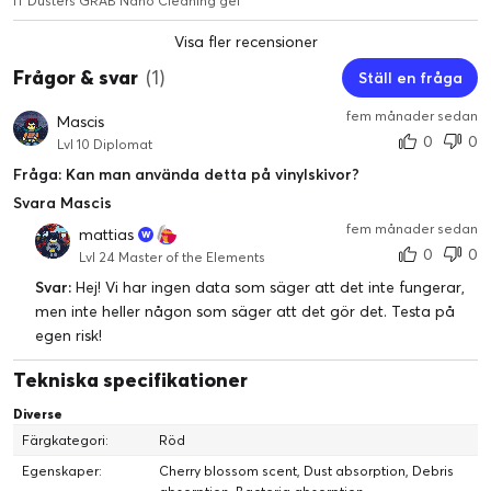
IT Dusters GRAB Nano Cleaning gel
Visa fler recensioner
Frågor & svar
(1)
Ställ en fråga
fem månader sedan
Mascis
0
0
Lvl 10 Diplomat
Fråga: Kan man använda detta på vinylskivor?
Svara Mascis
fem månader sedan
mattias
0
0
Lvl 24 Master of the Elements
Svar:
Hej! Vi har ingen data som säger att det inte fungerar,
men inte heller någon som säger att det gör det. Testa på
egen risk!
Tekniska specifikationer
Diverse
Färgkategori:
Röd
Egenskaper:
Cherry blossom scent, Dust absorption, Debris