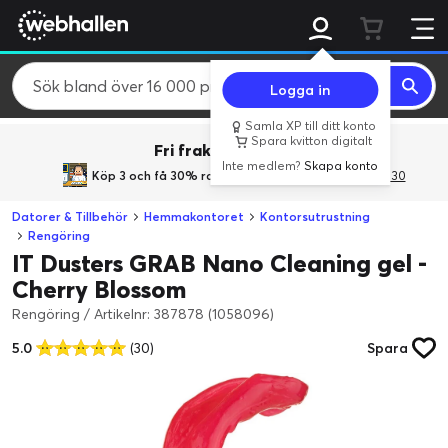
Logga in
Samla XP till ditt konto
Spara kvitton digitalt
Fri frakt över 800 kr.
Inte medlem?
Skapa konto
Köp 3 och få 30% rabatt
med rabattkoden 3Gives30
Datorer & Tillbehör
Hemmakontoret
Kontorsutrustning
Rengöring
IT Dusters GRAB Nano Cleaning gel -
Cherry Blossom
Rengöring
/
Artikelnr: 387878 (1058096)
5.0
(30)
Spara