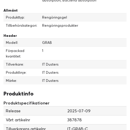
absorption, Bacteria absorption
Allmänt
Produkttyp:
Rengöringsgel
Tillbehörskategori:
Rengöringsprodukter
Header
Modell:
GRAB
Förpackad
1
kvantitet:
Tillverkare:
IT Dusters
Produktlinje:
IT Dusters
Märke:
IT Dusters
Produktinfo
Produktspecifikationer
Release
2025-07-09
Vårt artikelnr
387878
Tillverkarens artikelnr
IT-GRAB-C