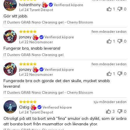
holanthony
Verifierad köpare
1
0
Lvl 24 Tyrant Despot
Gör sitt jobb.
IT Dusters GRAB Nano Cleaning gel - Cherry Blossom
fem månader sedan
jonzey
Verifierad köpare
1
0
Lvl 22 Necromancer
Fungerar bra, snabb leverans!
IT Dusters GRAB Nano Cleaning gel
fem månader sedan
jonzey
Verifierad köpare
1
0
Lvl 22 Necromancer
Fungerade bra och gjorde det den skulle, mycket snabb
leverans!
IT Dusters GRAB Nano Cleaning gel - Cherry Blossom
sju månader sedan
Ostig
Verifierad köpare
3
0
Lvl 24 Tyrant Despot
Otroligt på att ta bort små "fina" smulor och dylikt, som är svåra
att borsta bort från musmattor och liknande ytor.