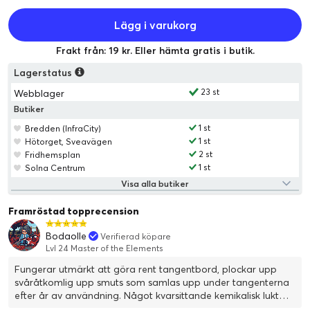
Lägg i varukorg
Frakt från: 19 kr. Eller hämta gratis i butik.
Lagerstatus
23 st
Webblager
Butiker
1 st
Bredden (InfraCity)
1 st
Hötorget, Sveavägen
2 st
Fridhemsplan
1 st
Solna Centrum
Visa alla butiker
Framröstad topprecension
Bodaolle
Verifierad köpare
Lvl 24 Master of the Elements
Fungerar utmärkt att göra rent tangentbord, plockar upp
svåråtkomlig upp smuts som samlas upp under tangenterna
efter år av användning. Något kvarsittande kemikalisk lukt
efter användning, men den försvinner efter någon timma.