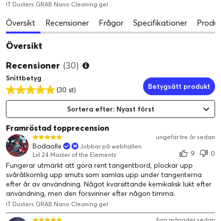
IT Dusters GRAB Nano Cleaning gel
Översikt
Recensioner
Frågor
Specifikationer
Produk
Översikt
Recensioner
(30)
Snittbetyg
Betygsätt produkt
(30 st)
Sortera efter: Nyast först
Framröstad topprecension
ungefär tre år sedan
Bodaolle
Jobbar på webhallen
9
0
Lvl 24 Master of the Elements
Fungerar utmärkt att göra rent tangentbord, plockar upp
svåråtkomlig upp smuts som samlas upp under tangenterna
efter år av användning. Något kvarsittande kemikalisk lukt efter
användning, men den försvinner efter någon timma.
IT Dusters GRAB Nano Cleaning gel
fyra månader sedan