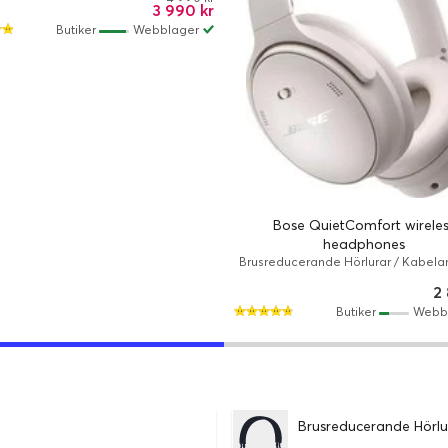
3 990 kr
Butiker
Webblager
Bose QuietComfort wireles
headphones
Brusreducerande Hörlurar / Kabelan
Trådlös / ANC / 24 timmar / Hörlurar 
2
Butiker
Webb
Brusreducerande Hörlu