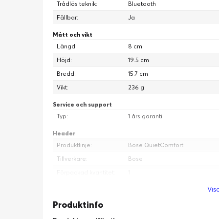
Trådlös teknik:
Bluetooth
Fällbar:
Ja
Mått och vikt
Längd:
8 cm
Höjd:
19.5 cm
Bredd:
15.7 cm
Vikt:
236 g
Service och support
Typ:
1 års garanti
Header
Produktlinje:
Bose QuietComfort
Tillverkare:
Bose
Förpackad kvantitet:
1
Kompatibilitet:
iPhone, iPad, Android-telefon, 
Visa
Märke:
Bose
Produktinfo
Diverse