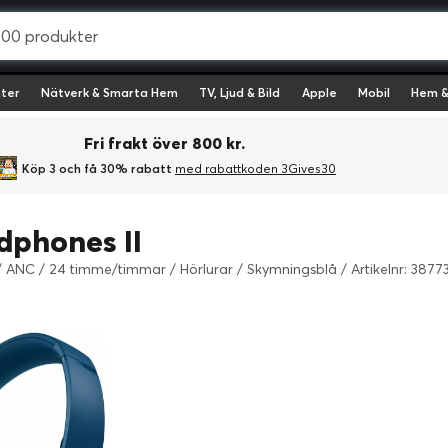
ter
Nätverk & Smarta Hem
TV, Ljud & Bild
Apple
Mobil
Hem &
Fri frakt över 800 kr.
Köp 3 och få 30% rabatt
med rabattkoden 3Gives30
dphones II
 / ANC / 24 timme/timmar / Hörlurar / Skymningsblå
/
Artikelnr: 387