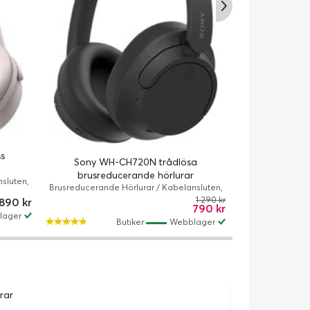
s
Sony WH-CH720N trådlösa
Bose Quie
brusreducerande hörlurar
h
sluten,
Brusreducerande Hörlurar / Kabelansluten,
Brusreducerande
/ Rökvit
Trådlös / ANC / 50 timme/timmar / Hörlurar /
Trådlös / ANC / 2
1 290 kr
 890 kr
790 kr
Svart
B
lager
Butiker
Webblager
rar