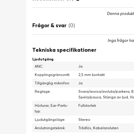
DIREKTMIKROFON
Denna produkt 
Frågor & svar
(0)
Inga frågor ha
Ta
Tekniska specifikationer
Anpassningsbar legendarisk brusreducering, b
Ljudutgång
ikoniska hörlurar. Gå längr
ANC:
Ja
Kopplingsgränssnitt:
2,5 mm kontakt
Tillgänglig mikrofon:
Ja
Reglage:
Svara/avvisa/avsluta/parkera, B
Spela/pausa, Stänga av ljud, V
Hörlurar, Ear-Parts-
Fullstorlek
typ:
Ljudutgångsläge:
Stereo
Anslutningsteknik:
Trådlös, Kabelansluten