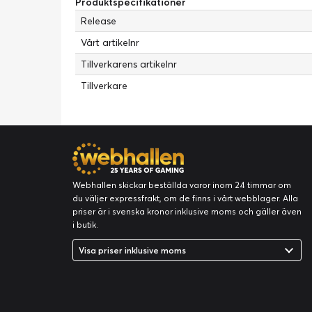
Produktspecifikationer
Inkluderade tillbehör:
Fodral, USB-C till USB-A-kabel,
Release
Färg:
Skymningsblå
Vårt artikelnr
Färgkategori:
Blå
Tillverkarens artikelnr
EU: s regler för kraftanordningar
Tillverkare
USB Power Delivery:
No
USB-C-laddare ingår:
No
Batteri
Batteritid (upp till):
24 timme/timmar
Ljudsystem
Webhallen skickar beställda varor inom 24 timmar om
Rekommenderad
Bärbar elektronik
du väljer expressfrakt, om de finns i vårt webblager. Alla
användning:
priser är i svenska kronor inklusive moms och gäller även
i butik.
Typ:
Hörlurar
Visa priser inklusive moms