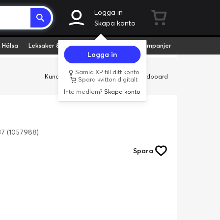
Logga in
Skapa konto
 Hälsa
Leksaker & Hobby
Fyndvaror
Kampanjer
Logga in
Samla XP till ditt konto
Kundservice
Butiker
Företag
Cardboard
Spara kvitton digitalt
Inte medlem?
Skapa konto
737 (1057988)
Spara