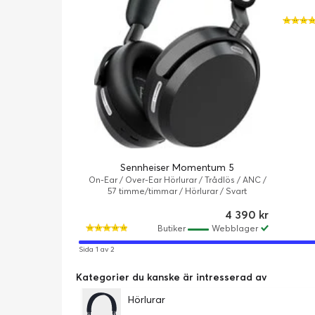
Sennheiser Momentum 5
On-Ear / Over-Ear Hörlurar / Trådlös / ANC /
57 timme/timmar / Hörlurar / Svart
4 390 kr
Butiker
Webblager
Sida 1 av 2
Kategorier du kanske är intresserad av
Hörlurar