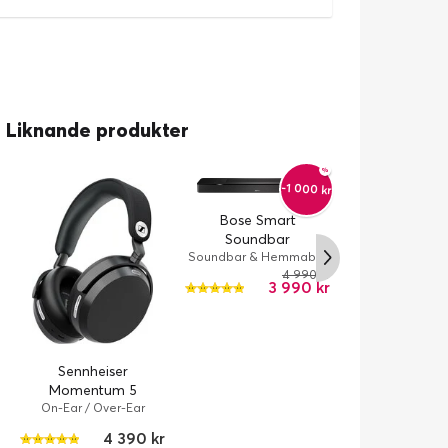
Liknande produkter
-1 000 kr
Bose Smart
Soundbar
Soundbar & Hemmabio
/ Svart / Kabelansluten,
4 990 kr
3 990 kr
Trådlös
Bose QuietC
Sennheiser
wireless head
Momentum 5
Brusreducer
On-Ear / Over-Ear
Hörlurar 
Hörlurar / Trådlös / ANC
2
Kabelansluten, T
4 390 kr
/ 57 timme/timmar /