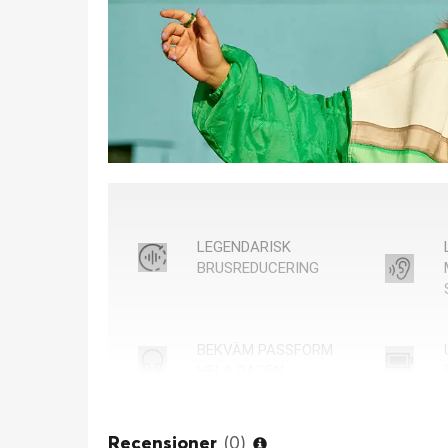
LEGENDARISK
BRUSREDUCERING
BEKVÄM PASSFORM
HELA DAGEN
LJUDKABEL MED
Recensioner
(0)