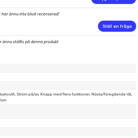
MUSIC-APPEN
har ännu inte blivit recenserad!
Ställ en fråga
r ännu ställts på denna produkt
 över tempot
ekväm passform, justerbar EQ och slående färger – allt i ett par
e än beatet med ljud som gör dig oövervinnelig.
luetooth, Ström på/av, Knapp med flera funktioner, Nästa/föregående låt,
olym