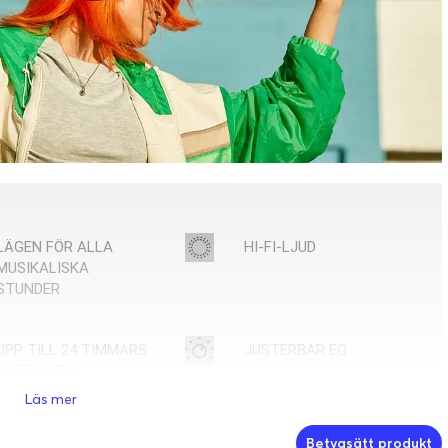
LÄGEN FÖR ALLA
HI-FI-LJUD
MUSIKALISKA
STUNDER
UPP TILL 24 TIMMARS
JUSTERBAR EQ
BATTERITID
Läs mer
ANPASSA MED BOSE
Betygsätt produkt