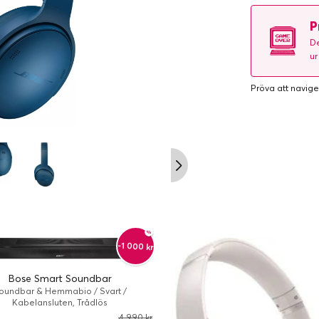
P
De
ur
Pröva att navige
-1 000 kr
Bose Smart Soundbar
oundbar & Hemmabio / Svart /
Kabelansluten, Trådlös
4 990 kr