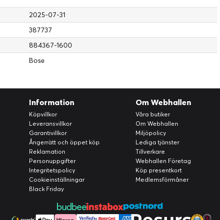
 3.5 mm to 2.5 mm audio cable
2025-07-31
387737
884367-1600
Bose
Information
Om Webhallen
Köpvillkor
Våra butiker
Leveransvillkor
Om Webhallen
Garantivillkor
Miljöpolicy
Ångerrätt och öppet köp
Lediga tjänster
Reklamation
Tillverkare
Personuppgifter
Webhallen Företag
Integritetspolicy
Köp presentkort
Cookieinställningar
Medlemsförmåner
Black Friday