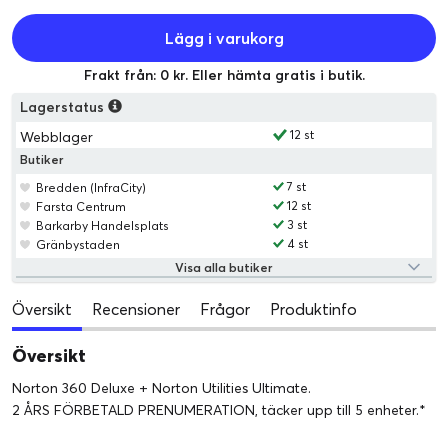
Lägg i varukorg
Frakt från: 0 kr. Eller hämta gratis i butik.
Lagerstatus
12 st
Webblager
Butiker
7 st
Bredden (InfraCity)
12 st
Farsta Centrum
3 st
Barkarby Handelsplats
4 st
Gränbystaden
Visa alla butiker
Översikt
Recensioner
Frågor
Produktinfo
Översikt
Norton 360 Deluxe + Norton Utilities Ultimate.
2 ÅRS FÖRBETALD PRENUMERATION, täcker upp till 5 enheter.*