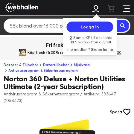
Logga in
Samla XP till ditt konto
Spara kvitton digitalt
Fri frakt över 800 kr.
Inte medlem?
Skapa konto
Köp 3 och få 30% rabatt
med rabattkoden 3Gives30
Datorer & Tillbehör
Datortillbehör
Mjukvara
Antivirusprogram & Säkerhetsprogram
Norton 360 Deluxe + Norton Utilities
Ultimate (2-year Subscription)
Antivirusprogram & Säkerhetsprogram
/
Artikelnr: 383647
(1054473)
Spara