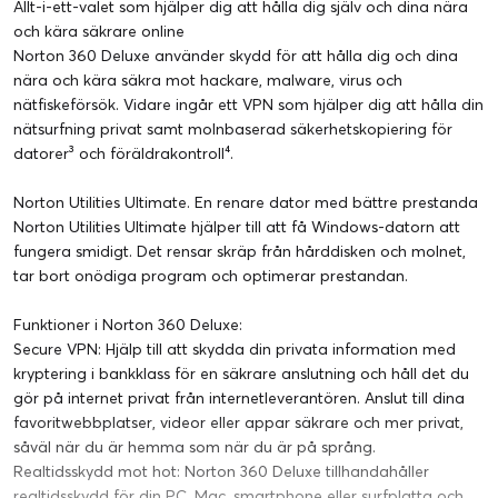
Allt-i-ett-valet som hjälper dig att hålla dig själv och dina nära
och kära säkrare online
Norton 360 Deluxe använder skydd för att hålla dig och dina
nära och kära säkra mot hackare, malware, virus och
nätfiskeförsök. Vidare ingår ett VPN som hjälper dig att hålla din
nätsurfning privat samt molnbaserad säkerhetskopiering för
datorer³ och föräldrakontroll⁴.
Norton Utilities Ultimate. En renare dator med bättre prestanda
Norton Utilities Ultimate hjälper till att få Windows-datorn att
fungera smidigt. Det rensar skräp från hårddisken och molnet,
tar bort onödiga program och optimerar prestandan.
Funktioner i Norton 360 Deluxe:
Secure VPN: Hjälp till att skydda din privata information med
kryptering i bankklass för en säkrare anslutning och håll det du
gör på internet privat från internetleverantören. Anslut till dina
favoritwebbplatser, videor eller appar säkrare och mer privat,
såväl när du är hemma som när du är på språng.
Realtidsskydd mot hot: Norton 360 Deluxe tillhandahåller
realtidsskydd för din PC, Mac, smartphone eller surfplatta och