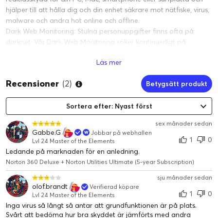
hjälper till att hålla dig och din enhet säkrare mot nätfiske, virus,
malware och andra hot online och offline.
Dark Web Monitoring: Stulna personuppgifter finns ofta på
darknet. Vår Dark Web Monitoring söker kontinuerligt på
darknet och letar efter mer än 120 datapunkter med personlig
Läs mer
information och meddelar dig om vi hittar den kopplad till
någon av informationen du har angett (telefonnummer,
Recensioner
(2)
Betygsätt produkt
kreditkortsnummer, till och med gamertaggar).§
50 GB Cloud Backup för PC: Cloud Backup för PC hjälper till att
förhindra förlust av foton och filer på grund av
Sortera efter: Nyast först
utpressningsprogram eller hårddiskfel genom att lagra dem i
sex månader sedan
molnet. Säkerhetskopiera automatiskt dina filer till molnet.³
Gabbe.G
Jobbar på webhallen
SafeCam för PC: SafeCam hjälper till att skydda mot misstänkt
1
0
Lvl 24 Master of the Elements
eller skadlig användning av webbkamera och mikrofon på din
Ledande på marknaden för en anledning.
Windows-dator.3
Norton 360 Deluxe + Norton Utilities Ultimate (5-year Subscription)
Föräldrakontroll: Föräldrakontroll hjälper till att lyfta fram dina
sju månader sedan
barns onlineaktivitet för att identifiera potentiella faror innan de
olof.brandt
Verifierad köpare
blir problem. Med användarvänliga verktyg kan du ställa in
1
0
Lvl 24 Master of the Elements
skärmtidsgränser, blockera olämpliga webbplatser och
Inga virus så långt så antar att grundfunktionen är på plats.
övervaka sökord och övergripande aktivitetshistorik.⁴
Svårt att bedöma hur bra skyddet är jämförts med andra