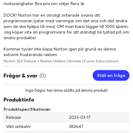
Password Manager: Lösenord är nycklarna till ditt digitala liv.
motsvarigheter. Bra pris om väljer flera år.
Password Manager erbjuder de verktyg du behöver för att
DOCK! Norton har en otroligt irriterade ovana att
skapa, lagra och hantera alla dina lösenord, all
programvaran tjatar med varningar om det ena och det andra
kreditkortsinformation och annan känslig information på
som de ska hjälpa till med, OM man bara lägger till 1000 spänn.
internet – på ett säkrare sätt i ditt eget krypterade,
Jag köper inte en programvara för att ständigt bli tjatad på om
molnbaserade valv.
andra produkter.
Kommer tyvärr inte köpa Norton igen på grund av denna
Funktioner i Norton Utilities Ultimate:
extremt frusterande reklam.
Frigör lagringsutrymme med överlägsen rensning
Norton 360 Deluxe + Norton Utilities Ultimate (2-year Subscription)
Ta tillbaka värdefullt utrymme på Windows-datorn och i molnet.
Ta bort onödiga filer, ta bort program som inte används och
Frågor & svar
(0)
organisera molnlagringen för ett digitalt liv utan oreda.
Ställ en fråga
Öka Windows-datorns hastighet och prestanda
Bloatware och onödiga program som körs i bakgrunden kan
Inga frågor har ännu ställts på denna produkt
försämra datorns prestanda. Få datorn att fungera så bra som
Produktinfo
möjligt genom att minska bakgrundsaktivitet från program,
avinstallera program som du inte längre behöver och åtgärda
Produktspecifikationer
vanliga problem med hårddisken, programvaran och systemet.
Release
2025-03-17
Håll Windows-datorn välfungerande och i gott skick längre
Vårt artikelnr
383647
Datorer tappar prestanda över tid om de inte underhålls.