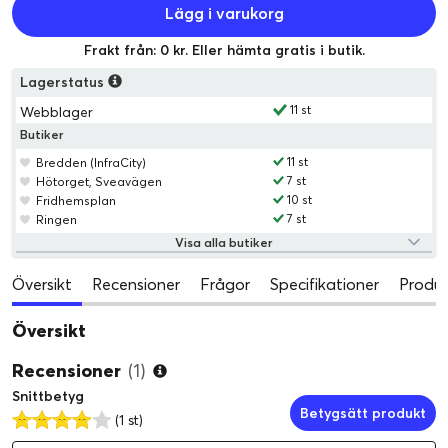
Lägg i varukorg
Frakt från: 0 kr. Eller hämta gratis i butik.
Lagerstatus
11 st
Webblager
Butiker
11 st
Bredden (InfraCity)
7 st
Hötorget, Sveavägen
10 st
Fridhemsplan
7 st
Ringen
Visa alla butiker
Översikt
Recensioner
Frågor
Specifikationer
Produk
Översikt
Recensioner
(1)
Snittbetyg
Betygsätt produkt
(1 st)