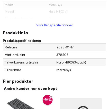
Märke:
Mercusys
Modell:
Halo H80X V1
Förpackad kvantitet:
1
Visa fler specifikationer
Produktlinje:
Mercusys
Produktinfo
Tillverkare:
Mercusys
Produktspecifikationer
Mått och vikt
Längd:
8.1 cm
Release
2025-01-17
Höjd:
8.37 cm
Vårt artikelnr
378507
Bredd:
12.8 cm
Tillverkarens artikelnr
Halo H80X(3-pack)
Tillverkare
Mercusys
Fler produkter
Andra kunder har även köpt
-19%