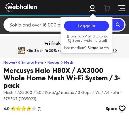
Logga in
Samla XP till ditt konto
Spara kvitton digitalt
Fri frakt över 800 kr.
Inte medlem?
Skapa konto
Köp 3 och få 30% rabatt
med rabattkoden 3Gives30
Nätverk & Smarta Hem
Router
Mesh
Mercusys Halo H80X / AX3000
Whole Home Mesh Wi-Fi System / 3-
pack
Mesh / AX3000 / 802.11a/b/g/n/ac/ax / 3 Gbps / Vit
/
Artikelnr:
378507 (1035023)
4.0
(1)
Spara