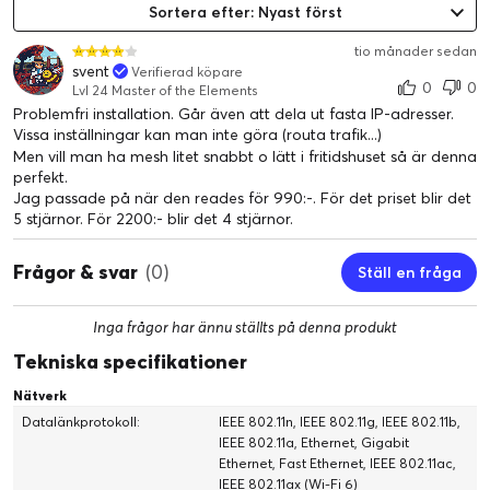
Sortera efter: Nyast först
tio månader sedan
svent
Verifierad köpare
0
0
Lvl 24 Master of the Elements
Problemfri installation. Går även att dela ut fasta IP-adresser.
Vissa inställningar kan man inte göra (routa trafik...)
Men vill man ha mesh litet snabbt o lätt i fritidshuset så är denna
perfekt.
Jag passade på när den reades för 990:-. För det priset blir det
5 stjärnor. För 2200:- blir det 4 stjärnor.
Frågor & svar
(0)
Ställ en fråga
Inga frågor har ännu ställts på denna produkt
Tekniska specifikationer
Nätverk
Datalänkprotokoll:
IEEE 802.11n, IEEE 802.11g, IEEE 802.11b,
IEEE 802.11a, Ethernet, Gigabit
Ethernet, Fast Ethernet, IEEE 802.11ac,
IEEE 802.11ax (Wi-Fi 6)