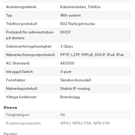
Anslutningsteknik:
Kabelansluten, Trådlös
Typ:
Wifi-system
Trådlöst protokoll:
802.11a/b/g/n/ac/ax
Protokoll för administration
DHCP
på distans:
Dataöverföringshastighet:
3 Gbps
Nätverks/transportprotokoll:
PPTP, L2TP, PPPoE, DHCP, IPv4, IPv6
AC-Standard:
AX3000
Inbyggd Switch:
3-port
Formfaktor:
Skrivbordsmodell
Nätverksprotokoll:
Statisk IP-routing
Viktiga funktioner:
Brandvägg
Diverse
Färgkategori:
Vit
Krypteringsalgoritm:
WPA3, WPA2-PSK, WPA-PSK
Header