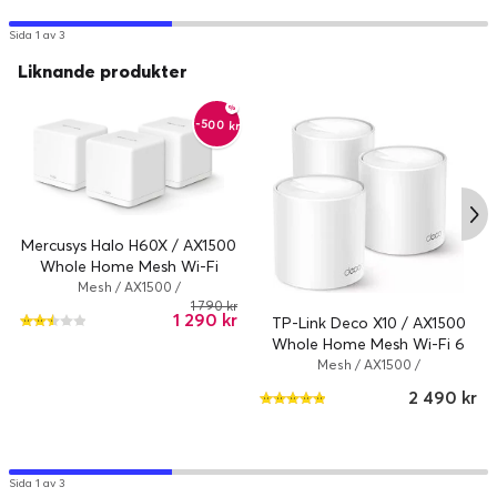
Sida 1 av 3
Liknande produkter
-500 kr
Mercusys Halo H60X / AX1500
Whole Home Mesh Wi-Fi
System / 3-pack
Mesh / AX1500 /
802.11a/b/g/n/ac/ax / 1.5 Gbps /
1 790 kr
1 290 kr
TP-Link Deco X10 / AX1500
Vit
Whole Home Mesh Wi-Fi 6
System / 3-pack
Mesh / AX1500 /
802.11a/b/g/n/ac/ax / 1500 Mbps /
2 490 kr
Vit
Sida 1 av 3