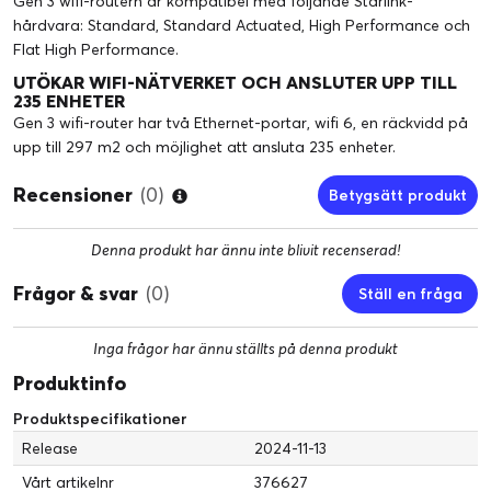
Gen 3 wifi-routern är kompatibel med följande Starlink-
hårdvara: Standard, Standard Actuated, High Performance och
Flat High Performance.
UTÖKAR WIFI-NÄTVERKET OCH ANSLUTER UPP TILL
235 ENHETER
Gen 3 wifi-router har två Ethernet-portar, wifi 6, en räckvidd på
upp till 297 m2 och möjlighet att ansluta 235 enheter.
Recensioner
(0)
Betygsätt produkt
Denna produkt har ännu inte blivit recenserad!
Frågor & svar
(0)
Ställ en fråga
Inga frågor har ännu ställts på denna produkt
Produktinfo
Produktspecifikationer
Release
2024-11-13
Vårt artikelnr
376627