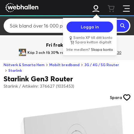
Logga in
Samla XP till ditt konto
Spara kvitton digitalt
Fri frakt över 800 kr.
Inte medlem?
Skapa konto
Köp 3 och få 30% rabatt
med rabattkoden 3Gives30
Nätverk & Smarta Hem
Mobilt bredband
3G / 4G / 5G Router
Starlink
Starlink Gen3 Router
Starlink
/
Artikelnr: 376627 (1035453)
Spara