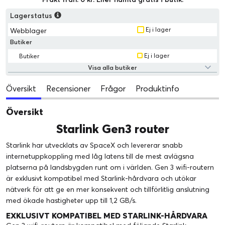
Lagerstatus
Ej i lager
Webblager
Butiker
Ej i lager
Butiker
Visa alla butiker
Översikt
Recensioner
Frågor
Produktinfo
Översikt
Starlink Gen3 router
Starlink har utvecklats av SpaceX och levererar snabb
internetuppkoppling med låg latens till de mest avlägsna
platserna på landsbygden runt om i världen. Gen 3 wifi-routern
är exklusivt kompatibel med Starlink-hårdvara och utökar
nätverk för att ge en mer konsekvent och tillförlitlig anslutning
med ökade hastigheter upp till 1,2 GB/s.
EXKLUSIVT KOMPATIBEL MED STARLINK-HÅRDVARA