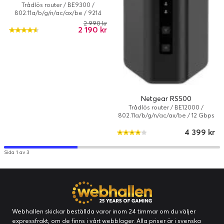
Trådlös router / BE9300 /
802.11a/b/g/n/ac/ax/be / 9214
Mbps / Svart
2 990 kr
2 190 kr
Netgear RS500
Trådlös router / BE12000 /
802.11a/b/g/n/ac/ax/be / 12 Gbps
/ Svart
4 399 kr
Sida 1 av 3
Webhallen skickar beställda varor inom 24 timmar om du väljer
expressfrakt, om de finns i vårt webblager. Alla priser är i svenska