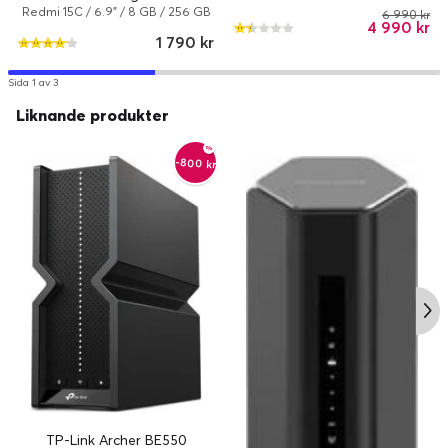
Redmi 15C / 6.9" / 8 GB / 256 GB
6 990 kr
4 990 kr
/ Dual-SIM / Android 15 /
1 790 kr
Midnattssvart
Sida 1 av 3
Liknande produkter
-800 kr
TP-Link Archer BE550