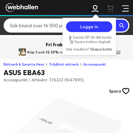
Logga in
Samla XP till ditt konto
Spara kvitton digitalt
Fri frakt över 800 kr.
Inte medlem?
Skapa konto
Köp 3 och få 30% rabatt
med rabattkoden 3Gives30
Nätverk & Smarta Hem
Trådlöst nätverk
Accesspunkt
ASUS EBA63
Accesspunkt
/
Artikelnr: 376322 (1047895)
Spara