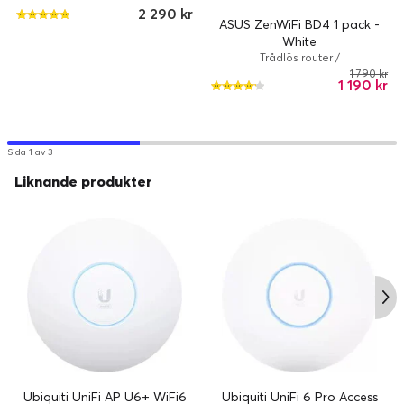
802.11a/b/g/n/ac/ax/be / Svart
2 290 kr
ASUS ZenWiFi BD4 1 pack -
White
Trådlös router /
802.11a/b/g/n/ac/ax/be / Vit
1 790 kr
1 190 kr
Sida 1 av 3
Liknande produkter
Ubiquiti UniFi AP U6+ WiFi6
Ubiquiti UniFi 6 Pro Access