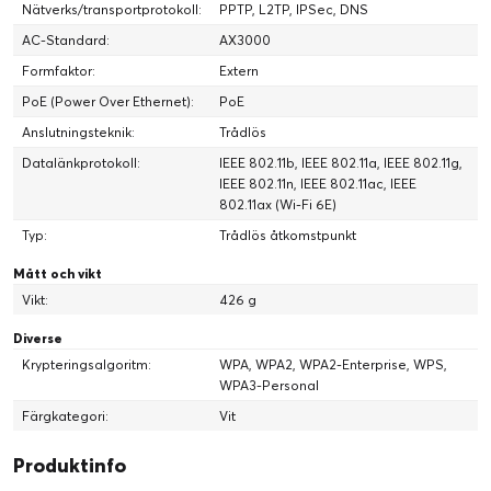
Nätverks/transportprotokoll:
PPTP, L2TP, IPSec, DNS
AC-Standard:
AX3000
Formfaktor:
Extern
PoE (Power Over Ethernet):
PoE
Anslutningsteknik:
Trådlös
Datalänkprotokoll:
IEEE 802.11b, IEEE 802.11a, IEEE 802.11g,
IEEE 802.11n, IEEE 802.11ac, IEEE
802.11ax (Wi-Fi 6E)
Typ:
Trådlös åtkomstpunkt
Mått och vikt
Vikt:
426 g
Diverse
Krypteringsalgoritm:
WPA, WPA2, WPA2-Enterprise, WPS,
WPA3-Personal
Färgkategori:
Vit
Produktinfo