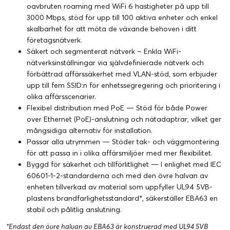
oavbruten roaming med WiFi 6 hastigheter på upp till
3000 Mbps, stöd för upp till 100 aktiva enheter och enkel
skalbarhet för att möta de växande behoven i ditt
företagsnätverk.
Säkert och segmenterat nätverk – Enkla WiFi-
nätverksinställningar via självdefinierade nätverk och
förbättrad affärssäkerhet med VLAN-stöd, som erbjuder
upp till fem SSID:n för enhetssegregering och prioritering i
olika affärsscenarier.
Flexibel distribution med PoE — Stöd för både Power
over Ethernet (PoE)-anslutning och nätadaptrar, vilket ger
mångsidiga alternativ för installation.
Passar alla utrymmen — Stöder tak- och väggmontering
för att passa in i olika affärsmiljöer med mer flexibilitet.
Byggd för säkerhet och tillförlitlighet — I enlighet med IEC
60601-1-2-standarderna och med den övre halvan av
enheten tillverkad av material som uppfyller UL94 5VB-
plastens brandfarlighetsstandard*, säkerställer EBA63 en
stabil och pålitlig anslutning.
*Endast den övre halvan av EBA63 är konstruerad med UL94 5VB