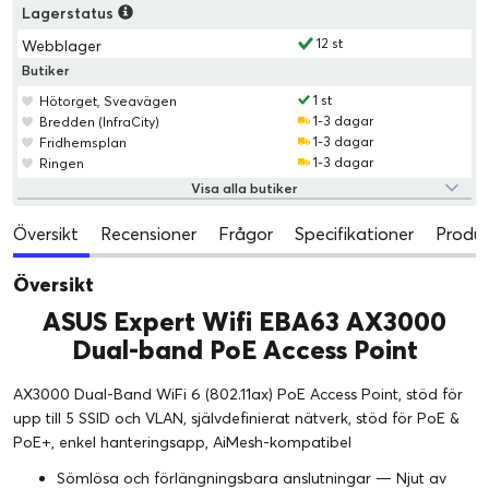
Lagerstatus
12 st
Webblager
Butiker
1 st
Hötorget, Sveavägen
1-3 dagar
Bredden (InfraCity)
1-3 dagar
Fridhemsplan
1-3 dagar
Ringen
Visa alla butiker
Översikt
Recensioner
Frågor
Specifikationer
Produk
Översikt
ASUS Expert Wifi EBA63 AX3000
Dual-band PoE Access Point
AX3000 Dual-Band WiFi 6 (802.11ax) PoE Access Point, stöd för
upp till 5 SSID och VLAN, självdefinierat nätverk, stöd för PoE &
PoE+, enkel hanteringsapp, AiMesh-kompatibel
Sömlösa och förlängningsbara anslutningar — Njut av