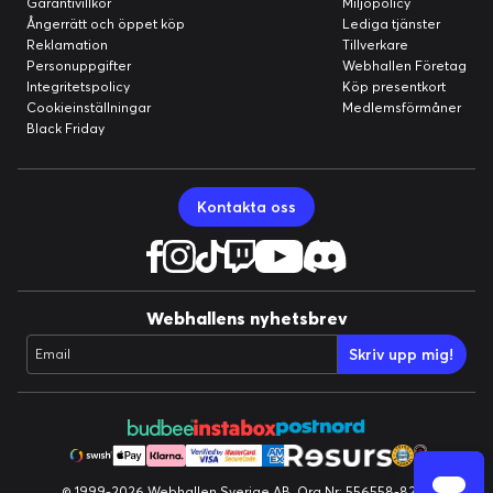
Garantivillkor
Miljöpolicy
Ångerrätt och öppet köp
Lediga tjänster
Reklamation
Tillverkare
Personuppgifter
Webhallen Företag
Integritetspolicy
Köp presentkort
Cookieinställningar
Medlemsförmåner
Black Friday
Kontakta oss
Webhallens nyhetsbrev
Skriv upp mig!
Email
© 1999-2026 Webhallen Sverige AB, Org.Nr: 556558-8224