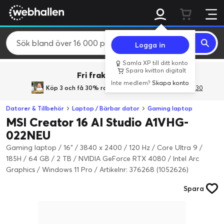
Logga in
Samla XP till ditt konto
Spara kvitton digitalt
Fri frakt över 800 kr.
Inte medlem?
Skapa konto
Köp 3 och få 30% rabatt
med rabattkoden 3Gives30
Datorer & Tillbehör
Laptop / Bärbar dator
Gaming laptop
MSI Creator 16 AI Studio A1VHG-
022NEU
Gaming laptop / 16" / 3840 x 2400 / 120 Hz / Core Ultra 9 /
185H / 64 GB / 2 TB / NVIDIA GeForce RTX 4080 / Intel Arc
Graphics / Windows 11 Pro
/
Artikelnr: 376268 (1052626)
Spara