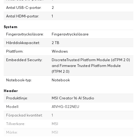
oöverträffad prestanda för ett brett utbud av
applikationer, från spel till datavetenskap.
Antal USB-C-portar:
2
Antal HDMI-portar:
1
Prestanda jämfört med tidigare generation i7-
System
1360P. Specifikationerna varierar beroende på
Fingeravtrycksläsare:
Fingeravtrycksläsare
modell.
Hårddiskkapacitet:
2 TB
6 P-cores
Plattform:
Windows
8 E-cores
Embedded Security:
DiscreteTrusted Platform Module (dTPM 2.0)
and Firmware Trusted Platform Module
2 Low Power E-cores
(fTPM 2.0)
Notebook-typ:
Notebook
NPU inside
Header
Up to 5.1 GHz
Produktlinje:
MSI Creator 16 AI Studio
Modell:
A1VHG-022NEU
P-core Max Turbo Frequency
Förpackad kvantitet:
1
Tillverkare:
MSI
Märke:
MSI