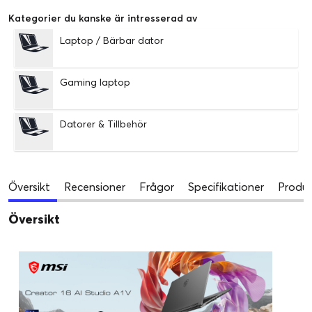
Kategorier du kanske är intresserad av
Laptop / Bärbar dator
Gaming laptop
Datorer & Tillbehör
Översikt
Recensioner
Frågor
Specifikationer
Produk
Översikt