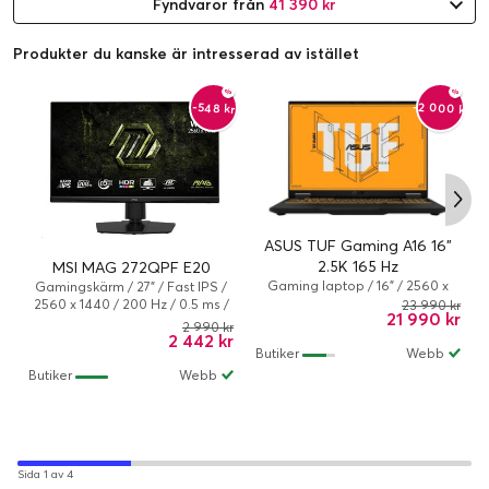
Fyndvaror från
41 390 kr
Produkter du kanske är intresserad av istället
-2 000 kr
-548 kr
A
↑
G
ASUS TUF Gaming A16 16"
2.5K 165 Hz
MSI MAG 272QPF E20
Gaming laptop / 16" / 2560 x
Gamingskärm / 27" / Fast IPS /
1600 / 165 Hz / Ryzen 7 / 32 GB /
2560 x 1440 / 200 Hz / 0.5 ms /
23 990 kr
21 990 kr
1 TB / NVIDIA GeForce RTX 5070
Lutning, Vridbar bas, Pivot
2 990 kr
/ AMD Radeon 780M / Windows
2 442 kr
(rotation), Höjd
Butiker
Webb
11 Home
Butiker
Webb
Sida 1 av 4