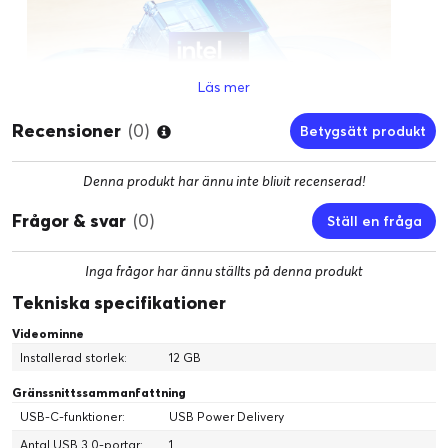
Läs mer
Recensioner
(0)
Betygsätt produkt
Denna produkt har ännu inte blivit recenserad!
Into The AI Generation
Frågor & svar
(0)
Ställ en fråga
Up to Intel® Core™ Ultra 9 proccesor 185H
Inga frågor har ännu ställts på denna produkt
Den senaste Intel® Core™ Ultra 9-processorn
185H representerar ett banbrytande framsteg
Tekniska specifikationer
inom processorkraft, med Intels första
Videominne
integrerade NPU för energieffektiv AI-
Installerad storlek:
12 GB
acceleration och lokal slutledning på den
Gränssnittssammanfattning
bärbara datorn. Med banbrytande arkitektur
USB-C-funktioner:
USB Power Delivery
och ett högt antal kärnor erbjuder den
Antal USB 3.0-portar:
1