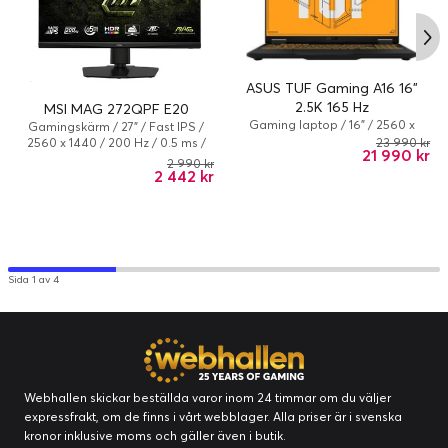
Skärmstorlek:
16 tum
* Specifikationerna varierar beroende på
modell.
Diagonal storlek
40.6 cm
(metrisk):
ASUS TUF Gaming A16 16"
Processor
2.5K 165 Hz
MSI MAG 272QPF E20
Generation:
Series 1
Gaming laptop / 16" / 2560 x
Gamingskärm / 27" / Fast IPS /
1600 / 165 Hz / Ryzen 7 / 32 GB / 1
23 990 kr
2560 x 1440 / 200 Hz / 0.5 ms /
Processor:
185H
21 990 kr
TB / NVIDIA GeForce RTX 5070 /
Lutning, Vridbar bas, Pivot
2 990 kr
AMD Radeon 780M / Windows 11
2 442 kr
Processorfamilj:
Core Ultra 9
(rotation), Höjd
Home
Antal processorkärnor:
16-kärnor
Tillverkare:
Intel
Videoutgång
Sida 1 av 4
Grafikkort:
NVIDIA GeForce RTX 4080 / Intel Arc
Graphics
NOW EVEN SMARTER
Grafikprocessorserie:
NVIDIA GeForce RTX, Intel Arc-grafik
MSI bärbara datorer påskyndar nu arbetet och
Dedikerat grafikkort:
Ja
spelar ännu snabbare och mer effektivt än
Webhallen skickar beställda varor inom 24 timmar om du väljer
RAM
någonsin tidigare. De levereras som standard
expressfrakt, om de finns i vårt webblager. Alla priser är i svenska
RAM storlek:
64 GB
med exklusiv MSI Intelligent Technology som
kronor inklusive moms och gäller även i butik.