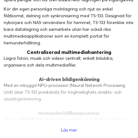
Kör din egen personliga molnlagring och njut av enkel
filåtkomst, delning och synkronisering med TS-133. Designad för
nybörjare och NAS-användare för hemmet, TS-133 förenklar inte
bara datalagring och samarbete utan har också rika
multimediaapplikationer som en komplett portal för
hemunderhållning.
Centraliserad multimediahantering
Lagra foton, musik och videor centralt; enkelt bläddra,
organisera och dela multimediafiler.
AI-driven bildigenkänning
Med en inbyggd NPU-processor (Neural Network Processing
Unit) ökar TS-133 prestanda för höghastighets ansikts- och
objektigenkänning.
Hemunderhållningscenter
Stöder ARM NEON-teknik som accelererar videobehandling för
en bättre underhållningsupplevelse.
Läs mer