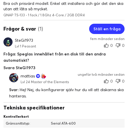
Bra och prisvärd modell. Enkel att installera och gör det den ska
utan att låta så mycket.
QNAP TS-133 - 1 fack / 1.8Ghz 4-Core / 2GB DDR4
Frågor & svar
(1)
Ställ en fråga
fem månader sedan
SteGi1973
0
0
Lvl 1 Peasant
Fråga: Speglas innehållet från en disk till den andra
automatiskt?
Svara SteGi1973
Minimalistisk design
ungefär två månader sedan
Den kompakta och slimmade TS-133 prioriterar en ren och viktig
mattias
0
0
design och smälter perfekt in i ditt hem eller kontor.
Lvl 24 Master of the Elements
Svar:
Hej! Nej, du konfigurerar själv hur du vill att diskarna ska
hanteras.
Tekniska specifikationer
Kontrollerkort
Gränssnittstyp:
Serial ATA-600