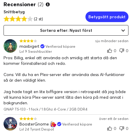
Säker fjärråtkomst
Recensioner
(2)
myQNAPcloud låter dig enkelt komma åt, hantera och dela
Snittbetyg
NAS-filer via Internet.
Betygsätt produkt
(2 st)
Skydd för ögonblicksbilder mot Ransomware
Sortera efter: Nyast först
Skydda dina filer och data från oavsiktlig radering och skadlig
programvara genom att använda avancerat
sju månader sedan
maxbigert
Verifierad köpare
ögonblicksbildsskydd.
0
0
Lvl 9 Swashbuckler
Pros: Billig, enkel att använda och smidig att starta då den
Omfattande säkerhetshantering
kommer förinstallerad och redo.
Fungerar som ett säkert privat moln och stöder
användarkontoskydd, IP-blockering, 2-stegsverifiering,
Cons: Vill du ha en Plex-server eller använda dess AI-funktioner
krypteringsåtkomst och mer.
så är den väldigt klen.
Jag hade tagit en lite biffigare version i retrospekt då jag både
vill kunna köra Plex-server samt låta den köra på med annat i
bakgrunden.
QNAP TS-133 - 1 fack / 1.8Ghz 4-Core / 2GB DDR4
över ett år sedan
BoosterGnome
Verifierad köpare
0
0
Lvl 24 Tyrant Despot