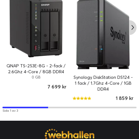
från NPUn.
QTS 5, Snabb, smidig och lätt att använda!
TS-133 levereras med operativsystemet QTS 5 som standard,
vilket ger en nästa generations användningsupplevelse med en
uppdaterad systemkärna, optimerat användargränssnitt och
avancerade säkerhetsfunktioner.
QNAP TS-253E-8G - 2-fack /
2.6Ghz 4-Core / 8GB DDR4
Synology DiskStation DS124 -
0 GB
1 fack / 1.7Ghz 4-Core / 1GB
7 699 kr
DDR4
1 859 kr
Sida 1 av 3