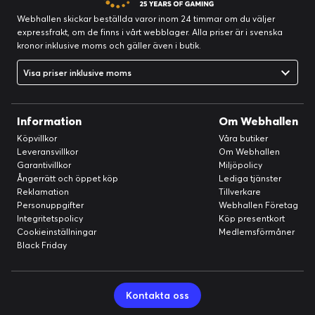
Ljusare. Smidigare. Du kommer att gilla det.
Webhallen skickar beställda varor inom 24 timmar om du väljer
När du navigerar i QTS 5 kommer du att märka en finare
expressfrakt, om de finns i vårt webblager. Alla priser är i svenska
uppmärksamhet på detaljer för en överlägsen surfupplevelse.
kronor inklusive moms och gäller även i butik.
Njut av en smidigare NAS-upplevelse, bekväm visuell design och
hitta dina favoritappar snabbare.
Visa priser inklusive moms
Information
Om Webhallen
Köpvillkor
Våra butiker
Leveransvillkor
Om Webhallen
Garantivillkor
Miljöpolicy
Ångerrätt och öppet köp
Lediga tjänster
Reklamation
Tillverkare
Personuppgifter
Webhallen Företag
Integritetspolicy
Köp presentkort
Cookieinställningar
Medlemsförmåner
Black Friday
Kom igång med anslagstavlan
När du utför förstagångsinstallationen guidar anslagstavlan dig
Kontakta oss
genom installationsprocessen. Följ bara steg-för-steg-