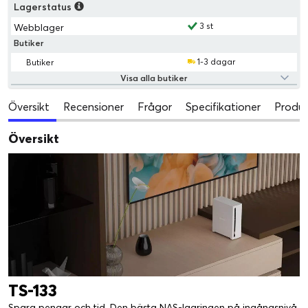
Lagerstatus
3 st
Webblager
Butiker
1-3 dagar
Butiker
Visa alla butiker
Översikt
Recensioner
Frågor
Specifikationer
Produk
Översikt
TS-133
Spara pengar och tid. Den bästa NAS-lagringen på ingångsnivå.