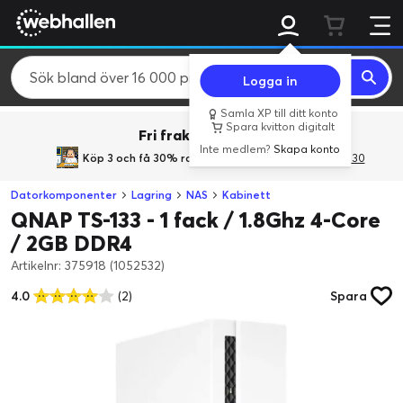
Logga in
Samla XP till ditt konto
Spara kvitton digitalt
Fri frakt över 800 kr.
Inte medlem?
Skapa konto
Köp 3 och få 30% rabatt
med rabattkoden 3Gives30
Datorkomponenter
Lagring
NAS
Kabinett
QNAP TS-133 - 1 fack / 1.8Ghz 4-Core
/ 2GB DDR4
Artikelnr: 375918 (1052532)
4.0
(2)
Spara