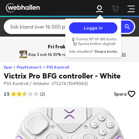
Logga in
Samla XP till ditt konto
Spara kvitton digitalt
Fri frakt över 800 kr.
Inte medlem?
Skapa konto
Köp 3 och få 30% rabatt
med rabattkoden 3Gives30
Spel
PlayStation 5
PS5 Kontroll
Victrix Pro BFG controller - White
PS5 Kontroll
/
Artikelnr: 375274 (1049065)
2.5
(2)
Spara