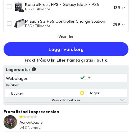
KontrolFreek FPS - Galaxy Black - PS5
139 kr
PS5 / Tillbehör
Mission SG PS5 Controller Charge Station
299 kr
PS5 / Tillbehör
Visa fler
Lägg i varukorg
Frakt från: 0 kr. Eller hämta gratis i butik.
Lagerstatus
1 st
Webblager
Butiker
Ej i lager
Butiker
Visa alla butiker
Framröstad topprecension
AaronCadle
Lvl 3 Nomad