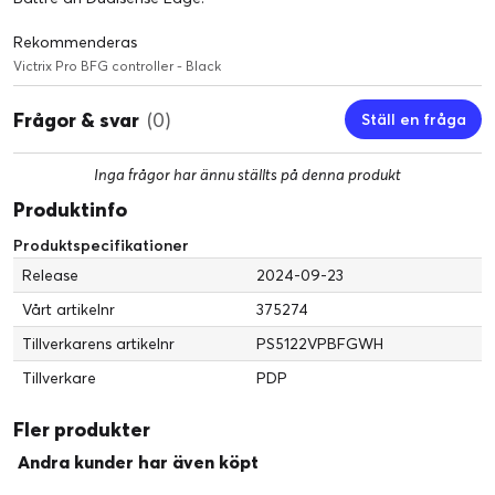
till 3 unika profiler för knappmappningar. Patenterade Multi-
Position Clutch Triggers™: Med 5 olika stopppunkter låter de
Rekommenderas
patenterade kopplingstriggarna spelare ställa in
Victrix Pro BFG controller - Black
triggerdragen till deras specifika önskemål, oavsett om de vill
ha hårtriggers, standardtriggers eller något i mitten.
Frågor & svar
(0)
Ställ en fråga
Inga frågor har ännu ställts på denna produkt
Produktinfo
Produktspecifikationer
Release
2024-09-23
Vårt artikelnr
375274
Tillverkarens artikelnr
PS5122VPBFGWH
Tillverkare
PDP
Fler produkter
Andra kunder har även köpt