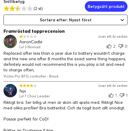
Snittbetyg
Betygsätt produkt
(2 st)
Sortera efter: Nyast först
Framröstad topprecension
över ett år sedan
AaronCadle
2
0
Lvl 3 Nomad
Replaced after less than a year due to battery wouldn't charge
and the new one after 8 months the exact same thing happens,
definitely would not recommend this is you play a lot and need
to charge often,
Victrix Pro BFG controller - Black
över ett år sedan
fejs
1
1
Lvl 7 Choir Leader
Riktigt bra. Ser billig ut men är skön att spela med. Riktigt Nice
med olika profiler! Bra batteritid. Och de tagit bort allt onödigt.
Med fyra mappbara bakåtknappar med
Passar perfekt för CoD!
användarkonfigurerbara profiler: Spelare kan kartlägga
bakåtknapparna i farten med profilknappen och spara upp
Bättre än Dualsense Edge.