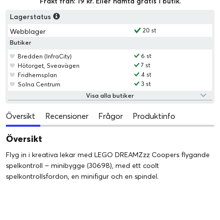
Frakt från: 19 kr. Eller hämta gratis i butik.
Lagerstatus
20 st
Webblager
Butiker
6 st
Bredden (InfraCity)
7 st
Hötorget, Sveavägen
4 st
Fridhemsplan
3 st
Solna Centrum
Visa alla butiker
Översikt
Recensioner
Frågor
Produktinfo
Översikt
Flyg in i kreativa lekar med LEGO DREAMZzz Coopers flygande
spelkontroll – minibygge (30698), med ett coolt
spelkontrollsfordon, en minifigur och en spindel.