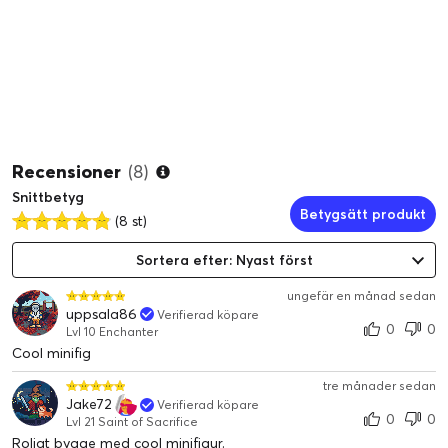
Recensioner
(8)
Snittbetyg
Betygsätt produkt
(8 st)
Sortera efter: Nyast först
ungefär en månad sedan
uppsala86
Verifierad köpare
0
0
Lvl 10 Enchanter
Cool minifig
tre månader sedan
Jake72
Verifierad köpare
0
0
Lvl 21 Saint of Sacrifice
Roligt bygge med cool minifigur.