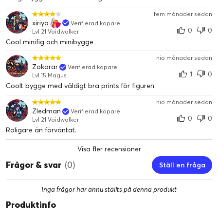
fem månader sedan
xiriya
Verifierad köpare
0
0
Lvl 21 Voidwalker
Cool minifig och minibygge
nio månader sedan
Zokorar
Verifierad köpare
1
0
Lvl 15 Magus
Coolt bygge med väldigt bra prints för figuren
nio månader sedan
Zledman
Verifierad köpare
0
0
Lvl 21 Voidwalker
Roligare än förväntat.
Visa fler recensioner
Frågor & svar
(0)
Ställ en fråga
Inga frågor har ännu ställts på denna produkt
Produktinfo