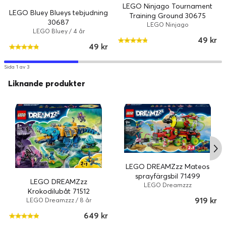
LEGO Ninjago Tournament
LEGO Bluey Blueys tebjudning
Training Ground 30675
30687
LEGO Ninjago
LEGO Bluey / 4 år
49 kr
49 kr
Sida 1 av 3
Liknande produkter
LEGO DREAMZzz Mateos
sprayfärgsbil 71499
LEGO DREAMZzz
LEGO Dreamzzz
Krokodilubåt 71512
919 kr
LEGO Dreamzzz / 8 år
649 kr