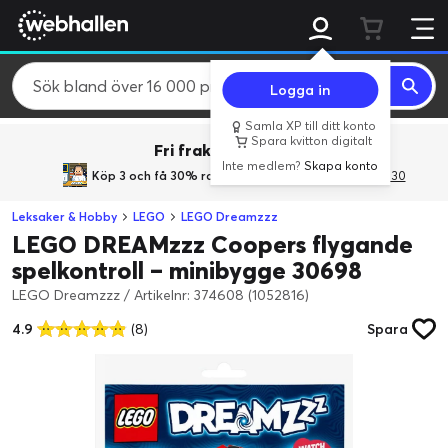
Logga in
Samla XP till ditt konto
Spara kvitton digitalt
Fri frakt över 800 kr.
Inte medlem?
Skapa konto
Köp 3 och få 30% rabatt
med rabattkoden 3Gives30
Leksaker & Hobby
LEGO
LEGO Dreamzzz
LEGO DREAMzzz Coopers flygande
spelkontroll – minibygge 30698
LEGO Dreamzzz
/
Artikelnr: 374608 (1052816)
4.9
(8)
Spara