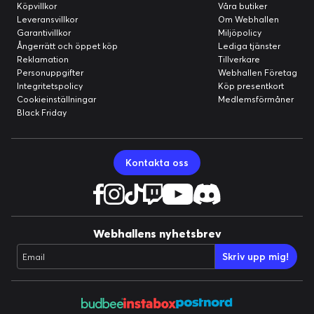
Köpvillkor
Våra butiker
Leveransvillkor
Om Webhallen
Garantivillkor
Miljöpolicy
Ångerrätt och öppet köp
Lediga tjänster
Reklamation
Tillverkare
Personuppgifter
Webhallen Företag
Integritetspolicy
Köp presentkort
Cookieinställningar
Medlemsförmåner
Black Friday
Kontakta oss
Webhallens nyhetsbrev
Skriv upp mig!
Email