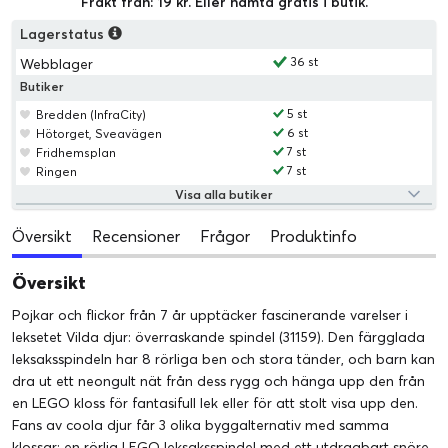
Frakt från: 19 kr. Eller hämta gratis i butik.
Lagerstatus
36 st
Webblager
Butiker
5 st
Bredden (InfraCity)
6 st
Hötorget, Sveavägen
7 st
Fridhemsplan
7 st
Ringen
Visa alla butiker
Översikt
Recensioner
Frågor
Produktinfo
Översikt
Pojkar och flickor från 7 år upptäcker fascinerande varelser i
leksetet Vilda djur: överraskande spindel (31159). Den färgglada
leksaksspindeln har 8 rörliga ben och stora tänder, och barn kan
dra ut ett neongult nät från dess rygg och hänga upp den från
en LEGO kloss för fantasifull lek eller för att stolt visa upp den.
Fans av coola djur får 3 olika byggalternativ med samma
klossar: en rörlig LEGO leksaksspindel med ett utdragbart snöre,