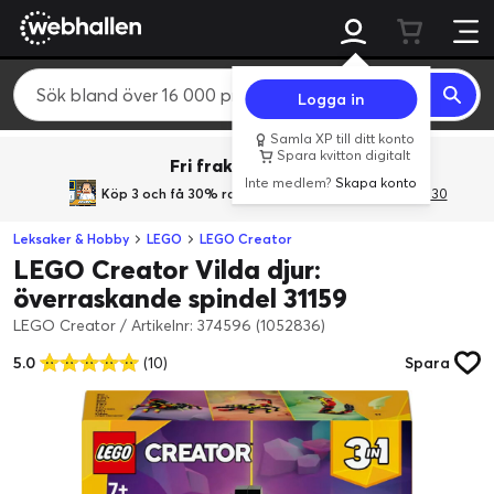
Logga in
Samla XP till ditt konto
Spara kvitton digitalt
Fri frakt över 800 kr.
Inte medlem?
Skapa konto
Köp 3 och få 30% rabatt
med rabattkoden 3Gives30
Leksaker & Hobby
LEGO
LEGO Creator
LEGO Creator Vilda djur:
överraskande spindel 31159
LEGO Creator
/
Artikelnr: 374596 (1052836)
5.0
(10)
Spara