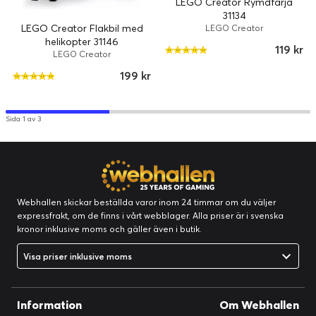
LEGO Creator Rymdfärja
31134
LEGO Creator Flakbil med
LEGO Creator
helikopter 31146
119 kr
LEGO Creator
199 kr
Sida 1 av 3
Webhallen skickar beställda varor inom 24 timmar om du väljer
expressfrakt, om de finns i vårt webblager. Alla priser är i svenska
kronor inklusive moms och gäller även i butik.
Visa priser inklusive moms
Information
Om Webhallen