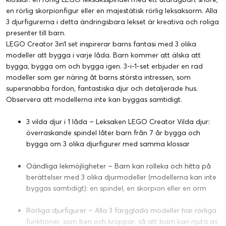
en rörlig skorpionfigur eller en majestätisk rörlig leksaksorm. Alla
3 djurfigurerna i detta ändringsbara lekset är kreativa och roliga
presenter till barn.
LEGO Creator 3in1 set inspirerar barns fantasi med 3 olika
modeller att bygga i varje låda. Barn kommer att älska att
bygga, bygga om och bygga igen. 3-i-1-set erbjuder en rad
modeller som ger näring åt barns största intressen, som
supersnabba fordon, fantastiska djur och detaljerade hus.
Observera att modellerna inte kan byggas samtidigt.
3 vilda djur i 1 låda – Leksaken LEGO Creator Vilda djur:
överraskande spindel låter barn från 7 år bygga och
bygga om 3 olika djurfigurer med samma klossar
Oändliga lekmöjligheter – Barn kan rolleka och hitta på
berättelser med 3 olika djurmodeller (modellerna kan inte
byggas samtidigt): en spindel, en skorpion eller en orm
Rörliga djurfigurer – Alla 3 färgglada modeller har rörliga
funktioner, som ben och kroppar, så att barn kan njuta av