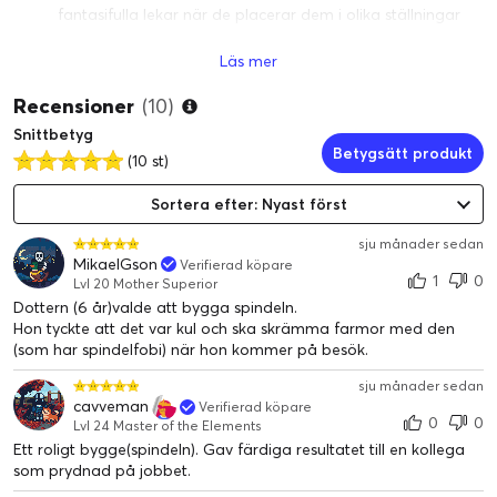
fantasifulla lekar när de placerar dem i olika ställningar
Läs mer
LEGO spindelset för lek och uppvisning – Djurfigurerna
kan visas upp efter lekstunden och barn kan dra ut ett
Recensioner
(10)
neongult nät från spindelns rygg för att hänga upp den
Snittbetyg
från en LEGO kloss
Betygsätt produkt
(10 st)
Spindelpresent till barn – 3-i-1-leksak som ger små
Sortera efter: Nyast först
byggare en uppslukande bygg- och lekupplevelse och kan
ges som present
sju månader sedan
MikaelGson
Verifierad köpare
1
0
Mer 3-i-1-skoj – Utöka barns äventyr med andra set (säljs
Lvl 20 Mother Superior
Dottern (6 år)valde att bygga spindeln.
separat) i LEGO Creator 3in1 sortimentet
Hon tyckte att det var kul och ska skrämma farmor med den
(som har spindelfobi) när hon kommer på besök.
LEGO Creator leksaker – Varje 3-i-1-set låter barn bygga 3
olika modeller inspirerade av några av deras största
sju månader sedan
intressen, som djur, fordon och hus
cavveman
Verifierad köpare
0
0
Lvl 24 Master of the Elements
Ett roligt bygge(spindeln). Gav färdiga resultatet till en kollega
Dimensioner – Detta ombyggbara LEGO set med 153
som prydnad på jobbet.
delar innehåller en spindelfigur som är 5 cm hög, 11 cm