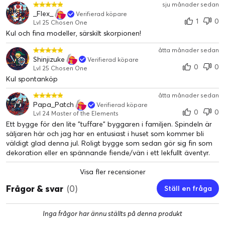
lång och 15 cm bred
sju månader sedan
_Flex_
Verifierad köpare
1
0
Lvl 25 Chosen One
Kul och fina modeller, särskilt skorpionen!
åtta månader sedan
Shinjizuke
Verifierad köpare
0
0
Lvl 25 Chosen One
Kul spontanköp
åtta månader sedan
Papa_Patch
Verifierad köpare
0
0
Lvl 24 Master of the Elements
Ett bygge för den lite "tuffare" byggaren i familjen. Spindeln är
säljaren här och jag har en entusiast i huset som kommer bli
väldigt glad denna jul. Roligt bygge som sedan gör sig fin som
dekoration eller en spännande fiende/vän i ett lekfullt äventyr.
Visa fler recensioner
Frågor & svar
(0)
Ställ en fråga
Inga frågor har ännu ställts på denna produkt