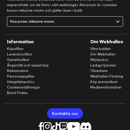
expressfrakt, om de finns i vårt webblager. Alla priser är i svenska
kronor inklusive moms och gäller även i butik.
Visa priser inklusive moms
Information
Om Webhallen
Köpvillkor
Våra butiker
Leveransvillkor
Om Webhallen
Garantivillkor
Miljöpolicy
Ångerrätt och öppet köp
Lediga tjänster
Packningsmonteringsdesign
Reklamation
Tillverkare
Genom att anta en packningsmonteringsdesign
Personuppgifter
Webhallen Företag
tillsammans med en PC-platta (polykarbonat) minskar V3
Integritetspolicy
Köp presentkort
Max akustisk resonans, vilket ger en mjukare och tystare
Cookieinställningar
Medlemsförmåner
skrivupplevelse med ökad flexibilitet.
Black Friday
Kontakta oss