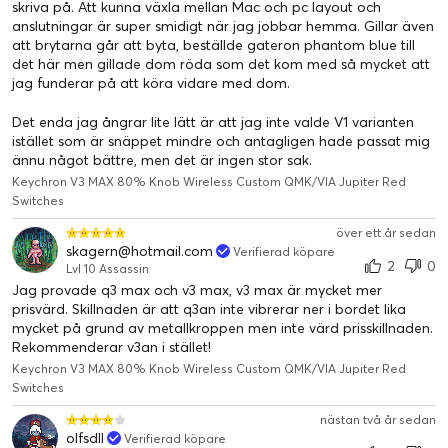
skriva på. Att kunna växla mellan Mac och pc layout och
tre enheter.
anslutningar är super smidigt när jag jobbar hemma. Gillar även
att brytarna går att byta, beställde gateron phantom blue till
det här men gillade dom röda som det kom med så mycket att
jag funderar på att köra vidare med dom.
Det enda jag ångrar lite lätt är att jag inte valde V1 varianten
istället som är snäppet mindre och antagligen hade passat mig
ännu något bättre, men det är ingen stor sak.
Keychron V3 MAX 80% Knob Wireless Custom QMK/VIA Jupiter Red
Switches
över ett år sedan
skagern@hotmail.com
Verifierad köpare
2
0
Lvl 10 Assassin
Dubbla mottagare
Jag provade q3 max och v3 max, v3 max är mycket mer
För en bättre 2,4 GHz trådlös upplevelse kommer V3 Max
prisvärd. Skillnaden är att q3an inte vibrerar ner i bordet lika
med Type-C- och Type-A-mottagare. Njut av den snabba
mycket på grund av metallkroppen men inte värd prisskillnaden.
Rekommenderar v3an i stället!
plug-and-play-tiden. Eller lägg undan dem i
tangentbordets magnetiska lagringsplats i det övre högra
Keychron V3 MAX 80% Knob Wireless Custom QMK/VIA Jupiter Red
Switches
hörnet.
nästan två år sedan
olfsdll
Verifierad köpare