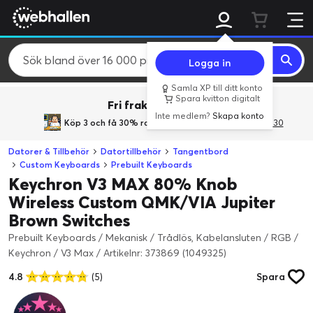
Logga in
Samla XP till ditt konto
Spara kvitton digitalt
Fri frakt över 800 kr.
Inte medlem?
Skapa konto
Köp 3 och få 30% rabatt
med rabattkoden 3Gives30
Datorer & Tillbehör
Datortillbehör
Tangentbord
Custom Keyboards
Prebuilt Keyboards
Keychron V3 MAX 80% Knob
Wireless Custom QMK/VIA Jupiter
Brown Switches
Prebuilt Keyboards / Mekanisk / Trådlös, Kabelansluten / RGB /
Keychron / V3 Max
/
Artikelnr: 373869 (1049325)
4.8
(5)
Spara