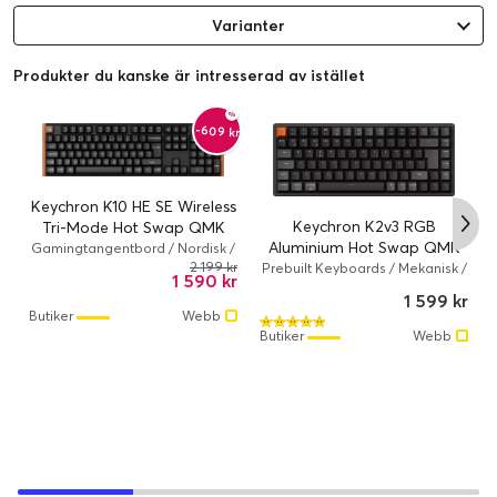
Varianter
Produkter du kanske är intresserad av istället
-609 kr
Keychron K10 HE SE Wireless
Keychron K2v3 RGB
Tri-Mode Hot Swap QMK
Aluminium Hot Swap QMK
Gateron 2.0
Gamingtangentbord / Nordisk /
Magnetisk / Kabelansluten,
Keychron Super Red
2 199 kr
Prebuilt Keyboards / Mekanisk /
1 590 kr
Trådlös / RGB
Kabelansluten, Trådlös / RGB /
1 599 kr
Keychron / K2
Butiker
Webb
Butiker
Webb