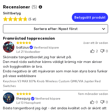
För att bygga ett helt anpassningsbart tangentbord
Recensioner
(5)
designade vi varje komponent för att vara lätt att montera
Snittbetyg
så att du kan anpassa och justera vilken eller alla delar som
Betygsätt produkt
du vill.
(5 st)
Sortera efter: Nyast först
Framröstad topprecension
över ett år sedan
baltzius
Verifierad köpare
2
0
Lvl 21 Voidwalker
Skönaste tangentbordet jag har skrivit på.
Den med röda switchar känns väldigt krämig när man skriver
och byggkvalitén är bra.
Enda negativa är att mjukvaran som man kan styra bara funkar
på vissa webbläsare
Keychron V3 MAX 80% Knob Wireless Custom QMK/VIA Jupiter Red
Switches
2,4 GHz & Bluetooth-anslutning
Upplev högsta spelprestanda i farten med den trådlösa 2,4
fem månader sedan
GHz-anslutningen med en snabb pollingfrekvens på 1000
thesquig
Verifierad köpare
0
0
Hz. För sömlös multitasking över din dator, telefon och
Lvl 13 Hierophant
surfplatta kan du enkelt ansluta V3 Max via Bluetooth 5.1 till
Bästa tangentbord jag ägt - det andas kvalitet och är skönt att