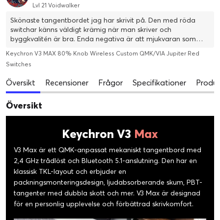
Lvl 21 Voidwalker
Skönaste tangentbordet jag har skrivit på. Den med röda
switchar känns väldigt krämig när man skriver och
byggkvalitén är bra. Enda negativa är att mjukvaran som
man kan styra bara funkar på vissa webbläsare
Keychron V3 MAX 80% Knob Wireless Custom QMK/VIA Jupiter Red
Switches
Översikt
Recensioner
Frågor
Specifikationer
Produk
Översikt
Keychron V3
Max
V3 Max är ett QMK-anpassat mekaniskt tangentbord med
2,4 GHz trådlöst och Bluetooth 5.1-anslutning. Den har en
klassisk TKL-layout och erbjuder en
packningsmonteringsdesign, ljudabsorberande skum, PBT-
tangenter med dubbla skott och mer. V3 Max är designad
för en personlig upplevelse och förbättrad skrivkomfort.