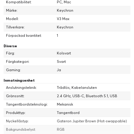
Kompatibilitet:
PC, Mac
Märke:
Keychron
Modell:
V3 Max
Tillverkare:
Keychron
Förpackad kvantitet:
1
Diverse
Färg:
Kolsvart
Färgkategori:
Svart
Gaming:
Ja
Inmatningsenhet
En episk kärna inuti tangentbordet
Anslutningsteknik:
Trådlös, Kabelansluten
En kraftfull ARM-arkitektur MCU utrustad med 256K Flash
kommer att ge mer flexibilitet för utvecklare.
Gränssnitt:
2.4 GHz, USB-C, Bluetooth 5.1, USB
Pollingsfrekvensen är 1000 Hz direkt ur lådan, vilket gör att
Tangentbordsteknologi:
Mekanisk
latensen knappast märks ens i konkurrenskraftiga spel.
Produkttyp:
Tangentbord
Nyckellåstyp:
Gateron Jupiter Brown (Hot-swappable)
Bakgrundsbelyst:
RGB