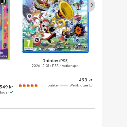
Avatar: Front
Ratatan (PS5)
Ed
2026-12-31 / PS5 / Actionspel
PS5
499 kr
Butiker
Webblager
549 kr
lager