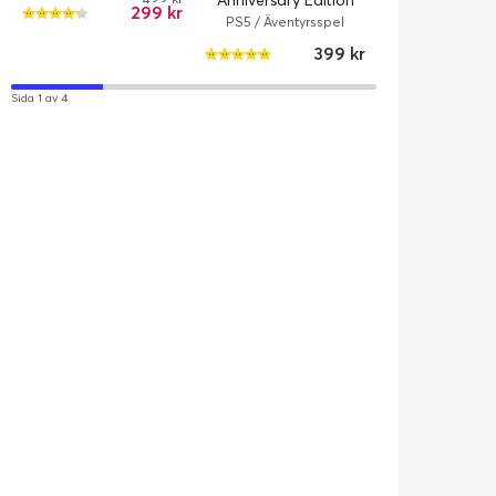
Anniversary Edition
299 kr
(PS5)
PS5 / Äventyrsspel
399 kr
Sida 1 av 4