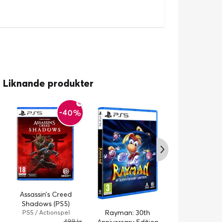
Liknande produkter
-40%
Assassin’s Creed
Let's Sing 202
Shadows (PS5)
Rayman: 30th
PS5 / Dans- & M
PS5 / Actionspel
499 kr