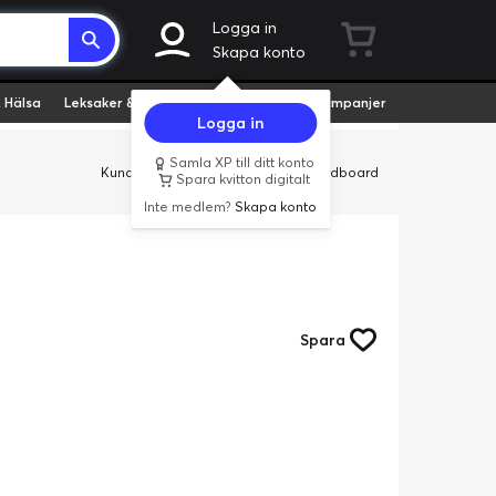
Logga in
Skapa konto
 Hälsa
Leksaker & Hobby
Fyndvaror
Kampanjer
Logga in
Samla XP till ditt konto
Kundservice
Butiker
Företag
Cardboard
Spara kvitton digitalt
Inte medlem?
Skapa konto
Spara