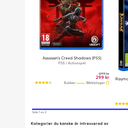
Assassin’s Creed Shadows (PS5)
PS5 / Actionspel
499 kr
299 kr
Rayman
Butiker
Webblager
Sida 1 av 2
Kategorier du kanske är intresserad av