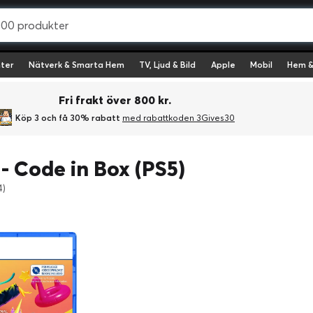
ter
Nätverk & Smarta Hem
TV, Ljud & Bild
Apple
Mobil
Hem &
Fri frakt över 800 kr.
Köp 3 och få 30% rabatt
med rabattkoden 3Gives30
- Code in Box (PS5)
4)