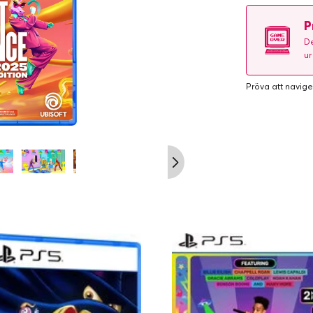
P
De
ur
Pröva att navige