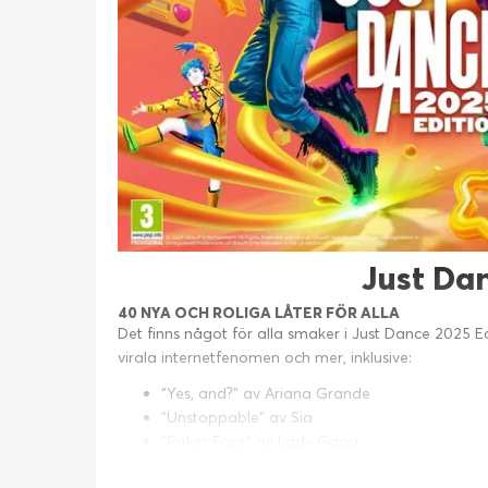
Just Da
40 NYA OCH ROLIGA LÅTER FÖR ALLA
Det finns något för alla smaker i Just Dance 2025 Ed
virala internetfenomen och mer, inklusive:
"Yes, and?" av Ariana Grande
"Unstoppable" av Sia
"Poker Face" av Lady Gaga
"Basket Case" av Green Day