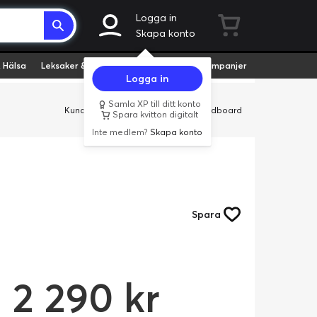
Logga in
Skapa konto
 Hälsa
Leksaker & Hobby
Fyndvaror
Kampanjer
Logga in
Samla XP till ditt konto
Kundservice
Butiker
Företag
Cardboard
Spara kvitton digitalt
Inte medlem?
Skapa konto
Spara
2 290 kr