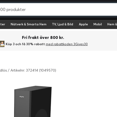
ter
Nätverk & Smarta Hem
TV, Ljud & Bild
Apple
Mobil
Hem &
Fri frakt över 800 kr.
Köp 3 och få 30% rabatt
med rabattkoden 3Gives30
ådlös
/
Artikelnr: 372414 (1049570)