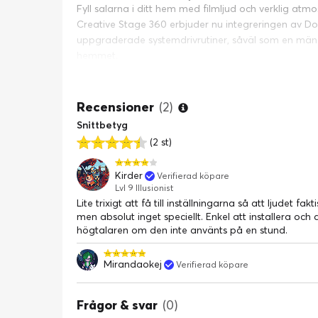
Fyll salarna i ditt hem med filmljud och verklig atm
Creative Stage 360 ​​erbjuder nu integreringen av Do
uppgraderade systemdrivrutiner, såväl som en mängd
hemmet.
Med surroundljud som är enkelt och tillgängligt, bli 
Recensioner
(2)
Snittbetyg
(2 st)
Kirder
Verifierad köpare
Lvl 9 Illusionist
Lite trixigt att få till inställningarna så att ljudet f
men absolut inget speciellt. Enkel att installera o
högtalaren om den inte använts på en stund.
Mirandaokej
Verifierad köpare
Njut av immersivt ljud av Dolby Atmos
Med Creative Stage 360 ​​kan du uppleva realistisk h
Frågor & svar
(0)
genom att helt enkelt spela alla media som stöds 