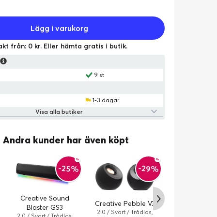
Lägg i varukorg
akt från: 0 kr. Eller hämta gratis i butik.
s
9 st
1-3 dagar
Visa alla butiker
Andra kunder har även köpt
-25%
-29%
Creative Sound
Creative Pebble V3
Blaster GS3
2.0 / Svart / Trådlös,
Creative Peb
2.0 / Svart / Trådlös,