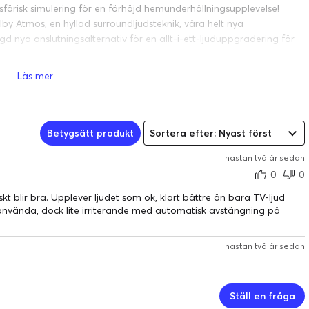
osfärisk simulering för en förhöjd hemunderhållningsupplevelse!
lby Atmos, en hyllad surroundljudsteknik, våra helt nya
 nya anslutningsalternativ för en allt-i-ett-ljuduppgradering för
Läs mer
fascinerad och absorberad i filmer, spel och musik i ditt eget hem.
Betygsätt produkt
Sortera efter: Nyast först
nästan två år sedan
0
0
aktiskt blir bra. Upplever ljudet som ok, klart bättre än bara TV-ljud
ch använda, dock lite irriterande med automatisk avstängning på
nästan två år sedan
öjd, rumsliga element och simulerad tredimensionell ljudintensitet
Ställ en fråga
med Dolby Atmos.