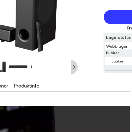
Fr
Lagerstatu
Webblager
Butiker
Butiker
oner
Produktinfo