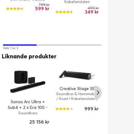
Kabelansluten
2.0 / Svart
Kabelansluten
799 kr
599 kr
490 kr
Kabelanslu
349 kr
Sida 1 av 3
Liknande produkter
Creative Stage SE
Samsung Sou
Soundbar & Hemmabio
HW-B66CF / 3
/ Svart / Kabelansluten,
Sonos Arc Ultra +
Q-Symph
Soundbar & He
Trådlös
/ Svart / Kabela
Sub4 + 2 x Era 100 -
999 kr
3
Trådlös
Svart
Soundbars
25 156 kr