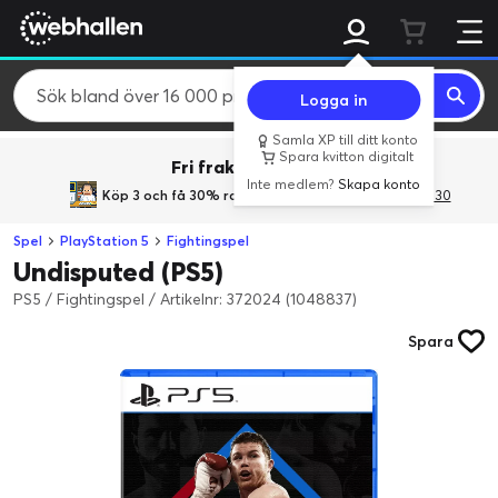
Logga in
Samla XP till ditt konto
Spara kvitton digitalt
Fri frakt över 800 kr.
Inte medlem?
Skapa konto
Köp 3 och få 30% rabatt
med rabattkoden 3Gives30
Spel
PlayStation 5
Fightingspel
Undisputed (PS5)
PS5 / Fightingspel
/
Artikelnr: 372024 (1048837)
Spara