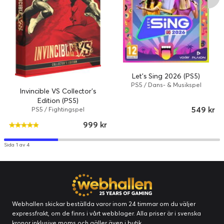
Let's Sing 2026 (PS5)
PS5 / Dans- & Musikspel
Invincible VS Collector's
Edition (PS5)
549 kr
PS5 / Fightingspel
999 kr
Sida 1 av 4
Webhallen skickar beställda varor inom 24 timmar om du väljer
expressfrakt, om de finns i vårt webblager. Alla priser är i svenska
kronor inklusive moms och gäller även i butik.