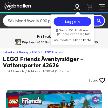
Logga in
Samla XP till ditt konto
Spara kvitton digitalt
Fri frakt över 800 kr.
Inte medlem?
Skapa konto
Köp 3 och få 30% rabatt
med rabattkoden 3Gives30
Leksaker & Hobby
LEGO
LEGO Friends
LEGO Friends Äventyrsläger –
Vattensporter 42626
LEGO Friends
/
Artikelnr: 370054 (1047587)
Spara