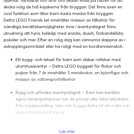
hjälmar, flytvästar och åror och sedan vrida på ratten för att
skicka iväg de två kajakerna från bryggan. Det finns även en
cool funktion som låter barn kasta macka från bryggan.
Detta LEGO Friends set innehåller massor av tillbehör för
oändliga berättelsemöjligheter. Inne i äventyrslägret finns
utrustning att hyra, kylskåp med snacks, dusch, förbandslåda,
pokaler och mer. Efter en rolig dag kan vännerna slappna av i
avkopplingsområdet eller ha roligt med en bordtennismatch.
Ett bygg- och lekset för barn som älskar rollekar med
utomhusäventyr – Detta LEGO byggset för flickor och
pojkar från 7 år innehåller 3 minidockor, en björnfigur och
massor av vattensporttillbehör
Bygg och utforska äventyrslägret – Barn kan berätta
egna vänskapshistorier när de provar alla olika aktiviteter,
från kajakpaddling, fiske och bygga flotte till att måla och
kasta macka med stenar
3 minidockor och en björnfigur – Setet innehåller
Läs mer
minidockorna Autumn, Liann och Zac, en björnfigur och