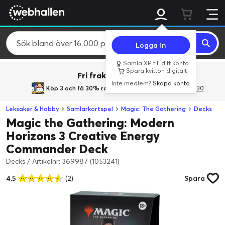
Logga in
Samla XP till ditt konto
Spara kvitton digitalt
Fri frakt över 800 kr.
Inte medlem?
Skapa konto
Köp 3 och få 30% rabatt
med rabattkoden 3Gives30
Leksaker & Hobby
Samlarkortspel
Magic: The Gathering
Decks
Magic the Gathering: Modern
Horizons 3 Creative Energy
Commander Deck
Decks
/
Artikelnr: 369987 (1053241)
4.5
(2)
Spara