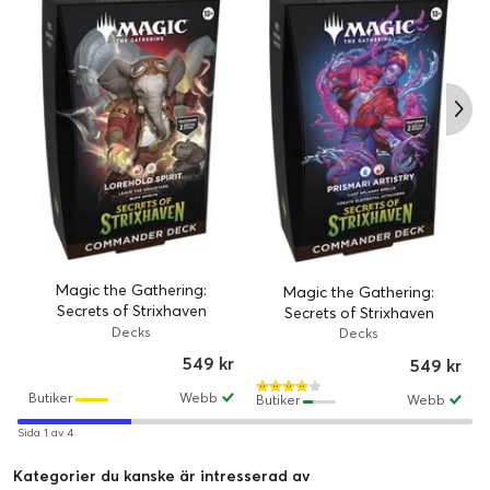
Magic the Gathering:
Magic the Gathering:
Secrets of Strixhaven
Secrets of Strixhaven
Lorehold Spirit Commander
Decks
Prismari Artistry
Decks
Deck
Commander Deck
549 kr
549 kr
Butiker
Webb
Butiker
Webb
Sida 1 av 4
Kategorier du kanske är intresserad av