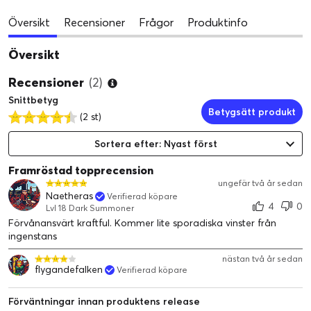
Översikt
Recensioner
Frågor
Produktinfo
Översikt
Recensioner
(2)
Snittbetyg
Betygsätt produkt
(2 st)
Sortera efter: Nyast först
Framröstad topprecension
ungefär två år sedan
Naetheras
Verifierad köpare
4
0
Lvl 18 Dark Summoner
Förvånansvärt kraftful. Kommer lite sporadiska vinster från
ingenstans
nästan två år sedan
flygandefalken
Verifierad köpare
Förväntningar innan produktens release