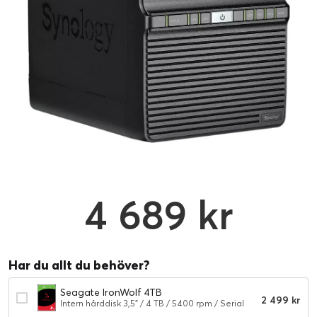
4 689 kr
Har du allt du behöver?
Seagate IronWolf 4TB
2 499 kr
Intern hårddisk 3,5" / 4 TB / 5400 rpm / Serial
ATA-600 / 202 MBps