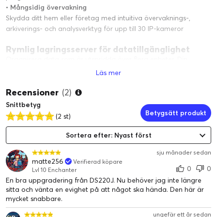
• Mångsidig övervakning
Skydda ditt hem eller företag med intuitiva övervaknings-,
arkiverings- och analysverktyg för upp till 30 IP-kameror
Rymlig lagringsserver för datatillgänglighet
Organisera data som är utspridda över flera enheter. Din
Synology NAS kan fungera som en plattform för säker och
Läs mer
bekväm lagring av alla typer av data med omfattande och
intuitiva verktyg för åtkomst och hantering.
Recensioner
(2)
• Bläddra och hantera dina filer och media från valfri
Snittbetyg
webbläsare med Synology Drive, eller få åtkomst till data
Betygsätt produkt
(2 st)
genom din standardwebbläsare med hjälp av vanliga
nätverksprotokoll
Sortera efter: Nyast först
• Aktivera QuickConnect för att få åtkomst till din NAS direkt
sju månader sedan
från var som helst utan att konfigurera komplexa regler för
matte256
Verifierad köpare
vidarebefordran av portar
0
0
Lvl 10 Enchanter
• Håll dina bilder och klipp organiserade med hjälp av smarta
En bra uppgradering från DS220J. Nu behöver jag inte längre
sorteringsfunktioner i Synology Photos
sitta och vänta en evighet på att något ska hända. Den här är
• Driftsätt din Synology NAS som edge-lagring och anpassa den
mycket snabbare.
enkelt till den befintliga nätverksinfrastrukturen tack vare
ungefär ett år sedan