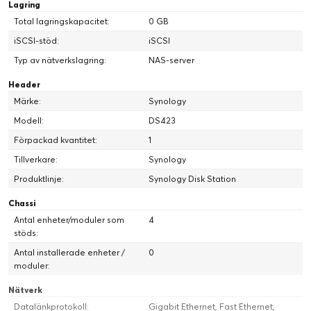
Lagring
begäran från ett centralt datalager via molnet med Hybrid
Total lagringskapacitet:
0 GB
Share
iSCSI-stöd:
iSCSI
• Synkronisera data till och från populära
molnlagringsplattformar med Synology Cloud Sync
Typ av nätverkslagring:
NAS-server
• Dela media med familj, vänner eller medarbetare genom de
Header
sekretessfokuserade delningsalternativen i Synology Photos
Märke:
Synology
Modell:
DS423
Förpackad kvantitet:
1
Tillverkare:
Synology
Produktlinje:
Synology Disk Station
Chassi
Antal enheter/moduler som
4
stöds:
Antal installerade enheter /
0
moduler:
Nätverk
Datalänkprotokoll:
Gigabit Ethernet, Fast Ethernet,