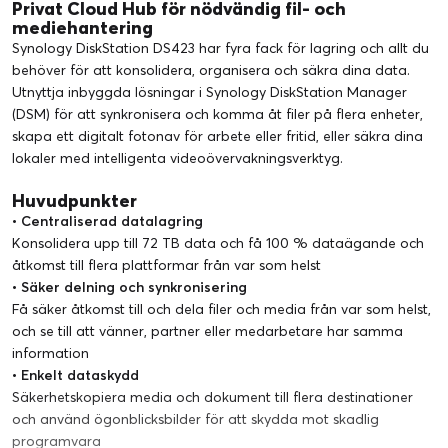
Privat Cloud Hub för nödvändig fil- och
mediehantering
Synology DiskStation DS423 har fyra fack för lagring och allt du
behöver för att konsolidera, organisera och säkra dina data.
Utnyttja inbyggda lösningar i Synology DiskStation Manager
(DSM) för att synkronisera och komma åt filer på flera enheter,
skapa ett digitalt fotonav för arbete eller fritid, eller säkra dina
lokaler med intelligenta videoövervakningsverktyg.
Huvudpunkter
• Centraliserad datalagring
Konsolidera upp till 72 TB data och få 100 % dataägande och
åtkomst till flera plattformar från var som helst
• Säker delning och synkronisering
Få säker åtkomst till och dela filer och media från var som helst,
och se till att vänner, partner eller medarbetare har samma
information
• Enkelt dataskydd
Säkerhetskopiera media och dokument till flera destinationer
och använd ögonblicksbilder för att skydda mot skadlig
programvara