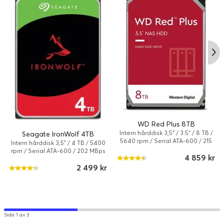
Typ:
Ingen
WD Red Plus 8TB
Intern hårddisk 3,5" / 3.5" / 8 TB /
Seagate IronWolf 4TB
5640 rpm / Serial ATA-600 / 215
Mångsidig och privat videoövervakning
Intern hårddisk 3,5" / 4 TB / 5400
MBps
rpm / Serial ATA-600 / 202 MBps
Synology Surveillance Station omvandlar ditt Synology-system
4 859 kr
till en kraftfull nätverksvideoinspelare (NVR).
2 499 kr
• Stöd för fler än 8 300 kameramodeller
• ONVIF-stöd för ett större urval av kameror
• Privat lagring av inspelningar utan prenumeration
• Åtkomst via webbläsare, stationära klienter eller mobilappar
Sida 1 av 3
• Händelsebaserade regler för att utlösa specifika åtgärder