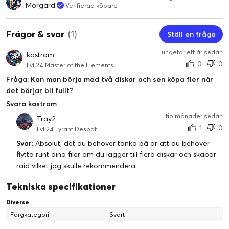
Windows AD- och LDAP-integrering
Morgard
Verifierad köpare
Frågor & svar
(1)
Ställ en fråga
ungefär ett år sedan
kastrom
0
0
Lvl 24 Master of the Elements
Fråga: Kan man börja med två diskar och sen köpa fler när
det börjar bli fullt?
Svara kastrom
tio månader sedan
Tray2
1
0
Lvl 24 Tyrant Despot
Svar:
Absolut, det du behöver tänka på är att du behöver
Samarbets- och synkroniseringsplattform
flytta runt dina filer om du lägger till flera diskar och skapar
Dela enkelt dokument och digitala minnen med familj och
raid vilket jag skulle rekommendera.
vänner, och öka produktiviteten när du arbetar i ett team eller
med dina kunder.
Tekniska specifikationer
• Skapa ett privat datamoln för enkel filhantering och fildelning
Diverse
på alla plattformar, och håll data synkade mellan två eller flera
Färgkategori:
Svart
Synology-system med Synology Drive
• Ta upp mindre utrymme lokalt genom att strömma data på