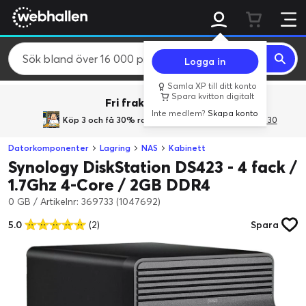
Logga in
Samla XP till ditt konto
Spara kvitton digitalt
Fri frakt över 800 kr.
Inte medlem?
Skapa konto
Köp 3 och få 30% rabatt
med rabattkoden 3Gives30
Datorkomponenter
Lagring
NAS
Kabinett
Synology DiskStation DS423 - 4 fack /
1.7Ghz 4-Core / 2GB DDR4
0 GB
/
Artikelnr: 369733 (1047692)
5.0
(2)
Spara