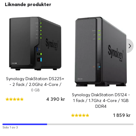
• Alternativ för e-post, SMS och pushnotiser
Liknande produkter
• Dubbel inspelning till molnet med C2 Surveillance för
onlineåtkomst och bekväm delning
Synology DiskStation DS225+
- 2 fack / 2.0Ghz 4-Core /
2GB DDR4
0 GB
Synology DiskStation DS124 -
1.
Statusindikator
4 390 kr
1 fack / 1.7Ghz 4-Core / 1GB
2.
LAN-indikatorer
DDR4
3.
Strömknapp
1 859 kr
4.
Diskstatusindikatorer
Sida 1 av 3
5.
Fläktar