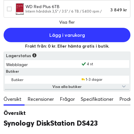
WD Red Plus 6TB
3 849 kr
Intern hårddisk 3,5" / 3.5" / 6 TB / 5400 rpm /
Serial ATA-600 / 180 MBps
Visa fler
Lägg i varukorg
Frakt från: 0 kr. Eller hämta gratis i butik.
Lagerstatus
4 st
Webblager
Butiker
1-3 dagar
Butiker
Visa alla butiker
Översikt
Recensioner
Frågor
Specifikationer
Produk
Översikt
Synology DiskStation DS423