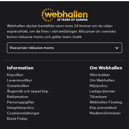
6.
Strömport
7.
LAN-portar
8. USB 3.2 Gen 1-portar
9. Reset-knapp
Webhallen skickar beställda varor inom 24 timmar om du väljer
expressfrakt, om de finns i vårt webblager. Alla priser är i svenska
10. Kensington Security Slot
kronor inklusive moms och gäller även i butik.
Förpackningens innehåll
Visa priser inklusive moms
• 1 x DS423
• 1 x Snabb installationsguide
• 1 x Tillbehörsset
Information
Om Webhallen
• 1 x AC-nätsladd
• 1 x AC-nätadapter
Köpvillkor
Våra butiker
Leveransvillkor
Om Webhallen
• 2 x RJ-45 LAN-kablar
Garantivillkor
Miljöpolicy
Ångerrätt och öppet köp
Lediga tjänster
Reklamation
Tillverkare
Personuppgifter
Webhallen Företag
Integritetspolicy
Köp presentkort
Cookieinställningar
Medlemsförmåner
Black Friday