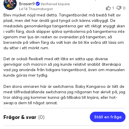
Brasan9
Verifierad köpare
1
0
Lvl 14 Thaumaturgist
Blev mycket nöjd med detta. Tangentbordet må bestå helt av
plast, men det har ändå god tyngd och känns välbyggt. De
mestadels genomskinliga tangenterna ger ett riktigt snyggt sken
i valfri färg, dock släpper själva symbolerna på tangenterna inte
igenom mer ljus än resten av ovansidan på tangenten, så
beroende på vilken färg du valt kan de bli lite svåra att läsa om
du sitter i ett mörkt rum.
Det är också flexibelt med att låta en sätta upp diverse
genvägar och macro:n så jag kunde relativt snabbt återskapa
vad jag använde från tidigare tangentbord, även om manualen
kunde göras mer tydlig.
Den stora vinnaren här är switcharna. Baby Kangaroo är lätt de
mest tillfredsställande switcharna jag någonsin har skrivit på, jag
tror aldrig jag kommer kunna gå tillbaka till linjära, eller hot-
swap:a dem till något annat.
Frågor & svar
(0)
Ställ en fråga