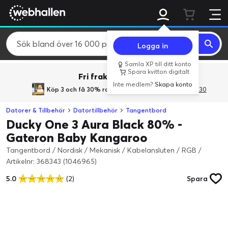
Logga in
Samla XP till ditt konto
Spara kvitton digitalt
Fri frakt över 800 kr.
Inte medlem?
Skapa konto
Köp 3 och få 30% rabatt
med rabattkoden 3Gives30
Datorer & Tillbehör
Datortillbehör
Tangentbord
Ducky One 3 Aura Black 80% -
Gateron Baby Kangaroo
Tangentbord / Nordisk / Mekanisk / Kabelansluten / RGB
/
Artikelnr: 368343 (1046965)
5.0
(2)
Spara