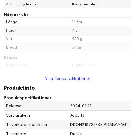
Anslutningsteknik:
Kabelansluten
Mått och vikt
Längd:
14 cm
Höjd:
4 cm
Vikt:
950 g
Bredd:
37 cm
Header
Produktlinje:
Ducky One 3
Modell:
Aura
Visa fler specifikationer
Förpackad kvantitet:
1
Produktinfo
Tillverkare:
Ducky
Produktspecifikationer
Märke:
Ducky
Release
2024-01-12
Kompatibilitet:
PC
Vårt artikelnr
368343
Service och support
Tillverkarens artikelnr
DKON2187ST-KFIPDABAAAG1
Typ:
1 års garanti
Tillverkare
Ducky