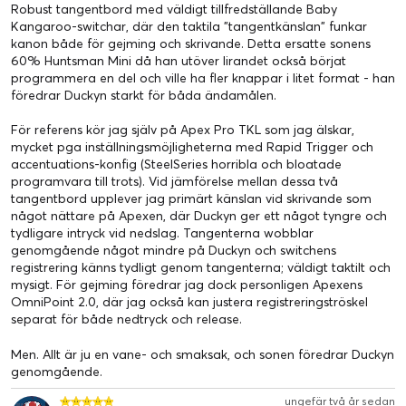
Robust tangentbord med väldigt tillfredställande Baby
Kangaroo-switchar, där den taktila "tangentkänslan" funkar
kanon både för gejming och skrivande. Detta ersatte sonens
60% Huntsman Mini då han utöver lirandet också börjat
programmera en del och ville ha fler knappar i litet format - han
föredrar Duckyn starkt för båda ändamålen.
För referens kör jag själv på Apex Pro TKL som jag älskar,
mycket pga inställningsmöjligheterna med Rapid Trigger och
accentuations-konfig (SteelSeries horribla och bloatade
programvara till trots). Vid jämförelse mellan dessa två
tangentbord upplever jag primärt känslan vid skrivande som
något nättare på Apexen, där Duckyn ger ett något tyngre och
tydligare intryck vid nedslag. Tangenterna wobblar
genomgående något mindre på Duckyn och switchens
registrering känns tydligt genom tangenterna; väldigt taktilt och
mysigt. För gejming föredrar jag dock personligen Apexens
OmniPoint 2.0, där jag också kan justera registreringströskel
separat för både nedtryck och release.
Men. Allt är ju en vane- och smaksak, och sonen föredrar Duckyn
genomgående.
ungefär två år sedan