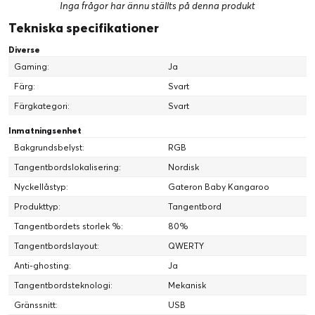
Inga frågor har ännu ställts på denna produkt
Tekniska specifikationer
Diverse
Gaming:
Ja
Färg:
Svart
Färgkategori:
Svart
Inmatningsenhet
Bakgrundsbelyst:
RGB
Tangentbordslokalisering:
Nordisk
Nyckellåstyp:
Gateron Baby Kangaroo
Produkttyp:
Tangentbord
Tangentbordets storlek %:
80%
Tangentbordslayout:
QWERTY
Anti-ghosting:
Ja
Tangentbordsteknologi:
Mekanisk
Gränssnitt:
USB