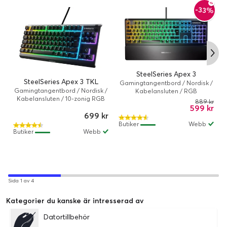
-33%
SteelSeries Apex 3
SteelSeries Apex 3 TKL
Gamingtangentbord / Nordisk /
Gamingtangentbord / Nordisk /
Kabelansluten / RGB
Kabelansluten / 10-zonig RGB
889 kr
599 kr
699 kr
Butiker
Webb
Butiker
Webb
Sida 1 av 4
Kategorier du kanske är intresserad av
Datortillbehör