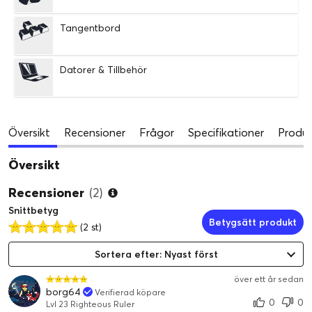
Tangentbord
Datorer & Tillbehör
Översikt
Recensioner
Frågor
Specifikationer
Produk
Översikt
Recensioner
(2)
Snittbetyg
Betygsätt produkt
(2 st)
Sortera efter: Nyast först
över ett år sedan
borg64
Verifierad köpare
0
0
Lvl 23 Righteous Ruler