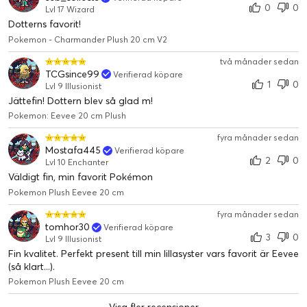
0
0
Lvl 17 Wizard
Dotterns favorit!
Pokemon - Charmander Plush 20 cm V2
två månader sedan
TCGsince99
Verifierad köpare
1
0
Lvl 9 Illusionist
Jättefin! Dottern blev så glad m!
Pokemon: Eevee 20 cm Plush
fyra månader sedan
Mostafa445
Verifierad köpare
2
0
Lvl 10 Enchanter
Väldigt fin, min favorit Pokémon
Pokemon Plush Eevee 20 cm
fyra månader sedan
tomhor30
Verifierad köpare
3
0
Lvl 9 Illusionist
Fin kvalitet. Perfekt present till min lillasyster vars favorit är Eevee
(så klart...).
Pokemon Plush Eevee 20 cm