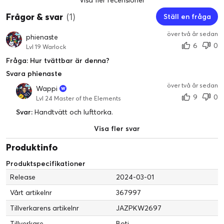
Visa fler recensioner
Frågor & svar
(1)
Ställ en fråga
över två år sedan
phienaste
6
0
Lvl 19 Warlock
Fråga: Hur tvättbar är denna?
Svara phienaste
över två år sedan
Wappi
9
0
Lvl 24 Master of the Elements
Svar:
Handtvätt och lufttorka.
Visa fler svar
Produktinfo
Produktspecifikationer
Release
2024-03-01
Vårt artikelnr
367997
Tillverkarens artikelnr
JAZPKW2697
Tillverkare
Boti