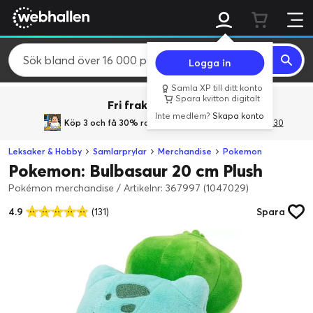
Logga in
Samla XP till ditt konto
Spara kvitton digitalt
Fri frakt över 800 kr.
Inte medlem?
Skapa konto
Köp 3 och få 30% rabatt
med rabattkoden 3Gives30
Leksaker & Hobby
Samlarprylar
Merchandise
Pokemon
Pokemon: Bulbasaur 20 cm Plush
Pokémon merchandise
/
Artikelnr: 367997 (1047029)
4.9
(131)
Spara