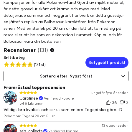
kompanjonen för alla Pokemon-fans! Gjord av mjukt material,
är detta gosedjur skönt att krama och mysa med. Med
detaljerade sömmar och noggrant hantverk är detta gosedjur
en jättefin replika av Bulbasaur-karaktären från Pokemon-
serien. Med en storlek på 20 cm är den lätt att ta med sig på
resor eller att ha som en dekoration i rummet. Köp nu och låt
Bulbasaur vara din bästa vän!
Recensioner
(131)
Snittbetyg
Betygsätt produkt
(131 st)
Sortera efter: Nyast först
Framröstad topprecension
ungefär fyra år sedan
Carolinee
Verifierad köpare
36
3
Lvl 6 Librarian
Väldigt bra kvalitet och ser ut som en bra Togepi ska göra. :D
Pokemon: Togepi 20 cm Plush
13 dagar sedan
seb_collects
Verifierad köpare