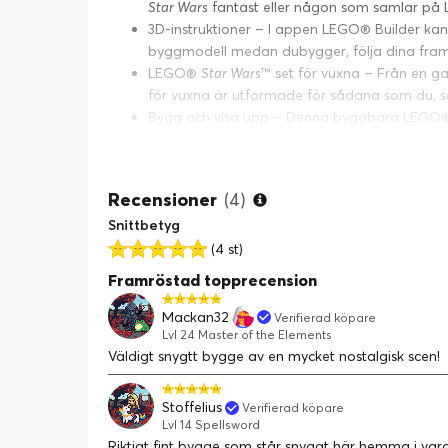
Star Wars
fantast eller någon som samlar p
3D-instruktioner – I appen LEGO® Builder kan
byggmodell medan dubygger, följa dina fra
LEGO®
Star Wars
™ set för vuxna – Från en gal
för vuxna är utformade för sådana som du, so
Bygg och visa upp – Denna byggbara LEG
14 cm djup
(4)
Recensioner
(4)
Snittbetyg
(4 st)
Framröstad topprecension
Mackan32
Verifierad köpare
Lvl 24 Master of the Elements
Väldigt snygtt bygge av en mycket nostalgisk scen!
Stoffelius
Verifierad köpare
Lvl 14 Spellsword
Riktigt fint bygge som står snyggt här hemma i va