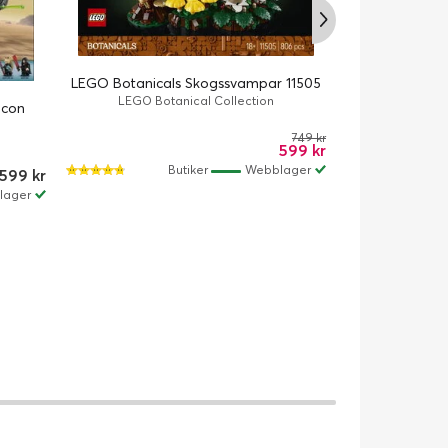
LEGO Star War
LEGO Botanicals Skogssvampar 11505
N-1 St
LEGO Botanical Collection
lcon
LE
749 kr
599 kr
Butiker
Webblager
 599 kr
lager