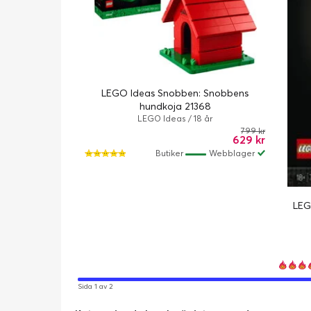
LEGO Ideas Snobben: Snobbens
hundkoja 21368
LEGO Ideas / 18 år
799 kr
629 kr
Butiker
Webblager
LEG
Sida 1 av 2