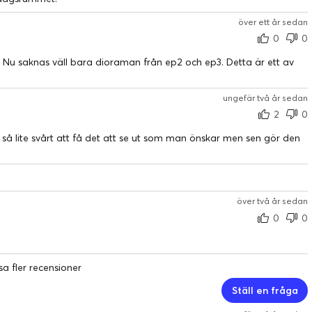
över ett år sedan
0
0
Nu saknas väll bara dioraman från ep2 och ep3. Detta är ett av
ungefär två år sedan
2
0
så lite svårt att få det att se ut som man önskar men sen gör den
över två år sedan
0
0
sa fler recensioner
Ställ en fråga