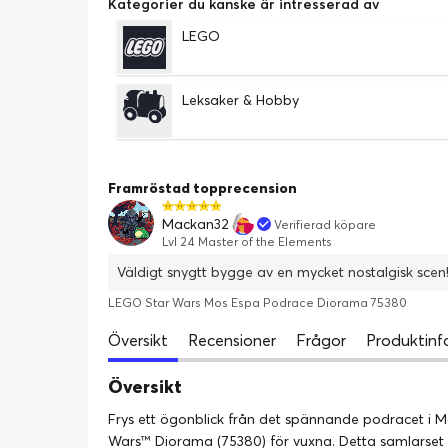
Kategorier du kanske är intresserad av
LEGO
Leksaker & Hobby
Framröstad topprecension
Mackan32
Verifierad köpare
Lvl 24 Master of the Elements
Väldigt snygtt bygge av en mycket nostalgisk scen
LEGO Star Wars Mos Espa Podrace Diorama 75380
Översikt
Recensioner
Frågor
Produktinf
Översikt
Frys ett ögonblick från det spännande podracet i
Wars™ Diorama (75380) för vuxna. Detta samlarset u