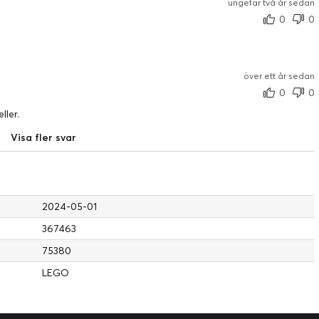
ungefär två år sedan
0
0
Bygg och visa upp
25-årsjubileumsmodell
Detta unika set innehåller en skylt med Qui-Gon Jinns råd:
över ett år sedan
”Remember. Concentrate on the moment. Feel. Don't think. Trust
0
0
your instincts”. Lägg till LEGO® Star Wars™ 25-
årsjubileumsklossen för att fullända en nostalgisk
ller.
uppvisningsmodell.
Visa fler svar
2024-05-01
367463
75380
LEGO
alax
du