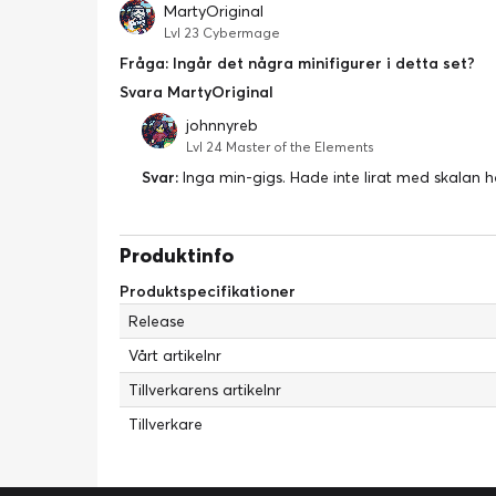
MartyOriginal
Lvl 23 Cybermage
Fråga: Ingår det några minifigurer i detta set?
Svara MartyOriginal
johnnyreb
Lvl 24 Master of the Elements
Svar:
Inga min-gigs. Hade inte lirat med skalan he
Produktinfo
Produktspecifikationer
Release
Vårt artikelnr
Tillverkarens artikelnr
Tillverkare
Kreativt byggande
Avslappnande aktivitet för vuxna
Koppla bort vardagen och låt tankarna vandra iväg till en g
långt, långt borta med detta uppslukande byggprojekt där 