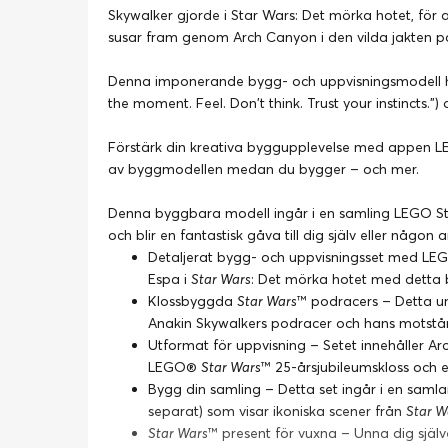
Skywalker gjorde i Star Wars: Det mörka hotet, för
susar fram genom Arch Canyon i den vilda jakten 
Denna imponerande bygg- och uppvisningsmodell h
the moment. Feel. Don't think. Trust your instincts.
Förstärk din kreativa byggupplevelse med appen LE
av byggmodellen medan du bygger – och mer.
Denna byggbara modell ingår i en samling LEGO St
och blir en fantastisk gåva till dig själv eller någon
Detaljerat bygg- och uppvisningsset med L
Espa i
Star Wars
: Det mörka hotet med detta 
Klossbyggda
Star Wars
™ podracers – Detta un
Anakin Skywalkers podracer och hans motst
Utformat för uppvisning – Setet innehåller 
LEGO®
Star Wars
™ 25-årsjubileumskloss och e
Bygg din samling – Detta set ingår i en sa
separat) som visar ikoniska scener från
Star W
Star Wars
™ present för vuxna – Unna dig själve