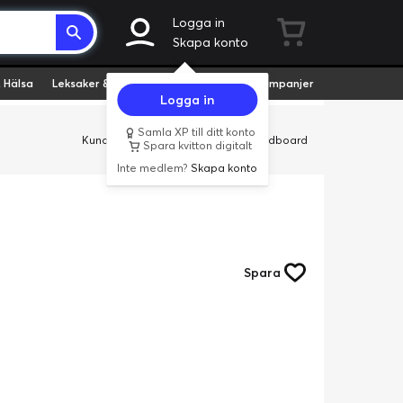
Logga in
Skapa konto
 Hälsa
Leksaker & Hobby
Fyndvaror
Kampanjer
Logga in
Samla XP till ditt konto
Kundservice
Butiker
Företag
Cardboard
Spara kvitton digitalt
Inte medlem?
Skapa konto
Spara