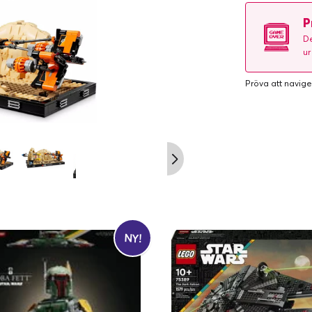
P
De
ur
Pröva att navige
NY!