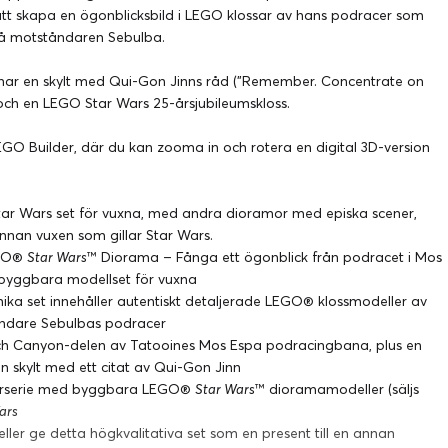
 att skapa en ögonblicksbild i LEGO klossar av hans podracer som
på motståndaren Sebulba.
ar en skylt med Qui-Gon Jinns råd (”Remember. Concentrate on
”) och en LEGO Star Wars 25-årsjubileumskloss.
GO Builder, där du kan zooma in och rotera en digital 3D-version
ar Wars set för vuxna, med andra dioramor med episka scener,
 annan vuxen som gillar Star Wars.
EGO®
Star Wars
™ Diorama – Fånga ett ögonblick från podracet i Mos
byggbara modellset för vuxna
ika set innehåller autentiskt detaljerade LEGO® klossmodeller av
åndare Sebulbas podracer
Arch Canyon-delen av Tatooines Mos Espa podracingbana, plus en
n skylt med ett citat av Qui-Gon Jinn
mlarserie med byggbara LEGO®
Star Wars
™ dioramamodeller (säljs
ars
ller ge detta högkvalitativa set som en present till en annan