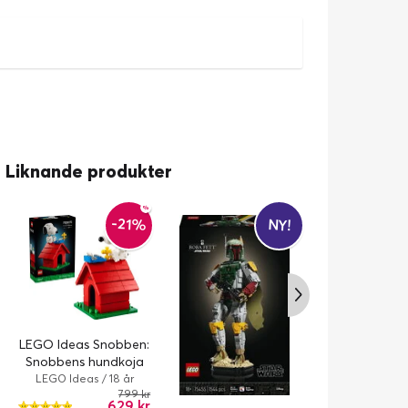
Liknande produkter
-21%
NY!
LEGO Star Wa
LEGO Ideas Snobben:
Dark Falcon 
Snobbens hundkoja
LEGO Star 
21368
LEGO Ideas / 18 år
1
799 kr
629 kr