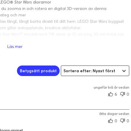
å LEGO®
Star Wars
dioramor
 du zooma in och rotera en digital 3D-version av denna
msteg och mer
ax långt, långt borta direkt till ditt hem. LEGO
Star Wars
byggset
m gillar avkopplande, kreativa aktiviteter
O®
Star Wars
™ modell med 718 delar är 12 cm hög, 30 cm bred och
Läs mer
Betygsätt produkt
Sortera efter: Nyast först
ungefär två år sedan
6
0
Detaljerat diorama
Lita på dina kreativa instinkter
Återupplev det spännande äventyret i Star Wars: Det mörka hotet
när du bygger en dynamisk ögonblicksbild av podracet i Mos
åtta dagar sedan
Espa på Tatooine med detta LEGO® Star Wars™ set.
0
0
rdagsrummet.