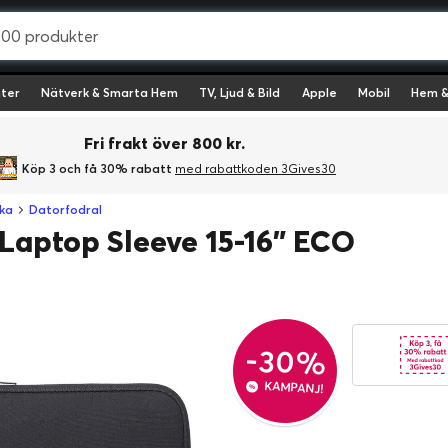
ter
Nätverk & Smarta Hem
TV, Ljud & Bild
Apple
Mobil
Hem &
Fri frakt över 800 kr.
Köp 3 och få 30% rabatt
med rabattkoden 3Gives30
ka
Datorfodral
Laptop Sleeve 15-16" ECO
-30%
KAMPANJ!