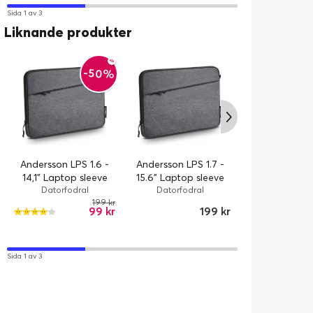
Sida 1 av 3
Liknande produkter
-50%
dbramante
Skagen Pro 13"
Andersson LPS 1.6 -
Andersson LPS 1.7 -
- Svart
Fodral / Sv
14,1" Laptop sleeve
15.6" Laptop sleeve
Datorfodral
Datorfodral
199 kr
99 kr
199 kr
Sida 1 av 3