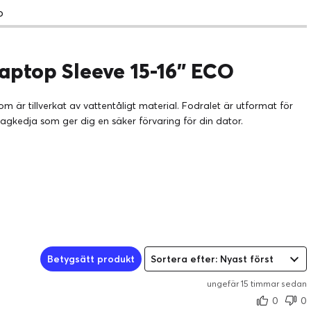
o
ptop Sleeve 15-16" ECO
 är tillverkat av vattentåligt material. Fodralet är utformat för
agkedja som ger dig en säker förvaring för din dator.
Betygsätt produkt
Sortera efter: Nyast först
ungefär 15 timmar sedan
0
0