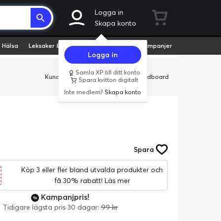
Logga in
Skapa konto
 Hälsa
Leksaker & Hobby
Fyndvaror
Kampanjer
Logga in
Samla XP till ditt konto
Kundservice
Butiker
Företag
Cardboard
Spara kvitton digitalt
Inte medlem?
Skapa konto
Spara
Köp 3 eller fler bland utvalda produkter och
få 30% rabatt!
Läs mer
Kampanjpris!
Tidigare lägsta pris 30 dagar:
99 kr