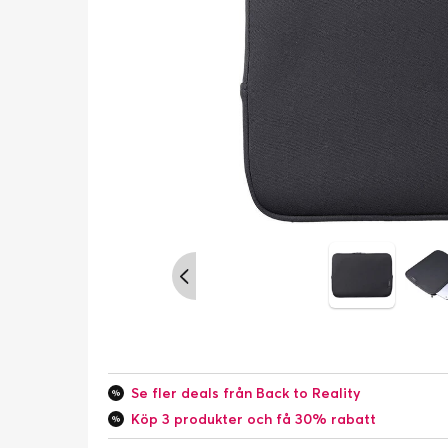
Se fler deals från Back to Reality
Köp 3 produkter och få 30% rabatt