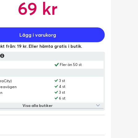
69 kr
Lägg i varukorg
kt från: 19 kr. Eller hämta gratis i butik.
s
Fler än 50 st
3 st
raCity)
4 st
Sveavägen
3 st
an
6 st
Visa alla butiker