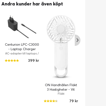
Andra kunder har även köpt
LEGO Crea
Centurion LPC-C3000
Rymdfärja 3
- Laptop Charger
LEGO Crea
65W
AC-adapter till laptops /
Strömadapter / 65 Watt
399 kr
/ 3.2 cm / Svart
ON Handhållen Fläkt
3 Hastigheter - Vit
Fläkt
79 kr