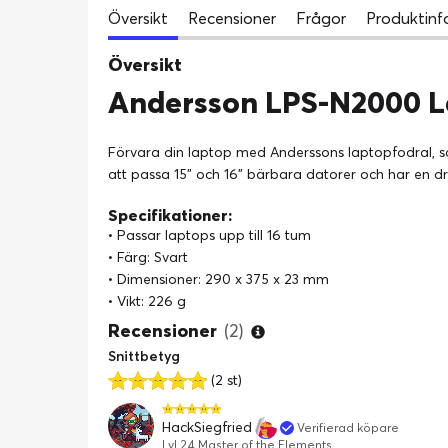
Översikt
Recensioner
Frågor
Produktinf
Översikt
Andersson LPS-N2000 La
Förvara din laptop med Anderssons laptopfodral, som
att passa 15" och 16" bärbara datorer och har en dr
Specifikationer:
• Passar laptops upp till 16 tum
• Färg: Svart
• Dimensioner: 290 x 375 x 23 mm
• Vikt: 226 g
Recensioner
(2)
Snittbetyg
(2 st)
HackSiegfried
Verifierad köpare
Lvl 24 Master of the Elements