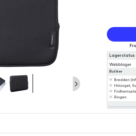
Fra
Lagerstatu
Webblager
Butiker
Bredden (Inf
Hötorget, 
Fridhemspl
Ringen