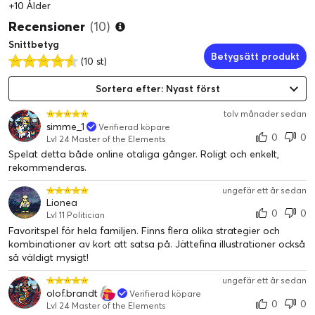
+10 Ålder
Recensioner
(10)
Snittbetyg
Betygsätt produkt
(10 st)
Sortera efter: Nyast först
tolv månader sedan
simme_1
Verifierad köpare
0
0
Lvl 24 Master of the Elements
Spelat detta både online otaliga gånger. Roligt och enkelt,
rekommenderas.
ungefär ett år sedan
Lionea
0
0
Lvl 11 Politician
Favoritspel för hela familjen. Finns flera olika strategier och
kombinationer av kort att satsa på. Jättefina illustrationer också
så väldigt mysigt!
ungefär ett år sedan
olof.brandt
Verifierad köpare
0
0
Lvl 24 Master of the Elements