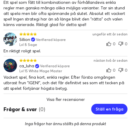
Ett spel som fått till kombinationen av förhållandevis enkla
regler men ganska många olika möjliga varianter. Tar sin stund
att spela men blir ofta spännande på slutet. Absolut ett vackert
spel! Ingen strategi har än så länge blivit den "rätta" och valen
känns varierade. Riktigt glad för detta spel!
ungefär ett år sedan
Sillion
Verifierad köpare
0
0
Lvl 8 Sage
En riktigt roligt spel.
nästan två år sedan
ca_luha
Verifierad köpare
0
0
Lvl 15 White Mage Master
Vackert spel, fina kort, enkla regler. Efter första omgången
utbrast frun "IGEN!", och det får definitivt ses som ett tecken på
att spelet förtjänar högsta betyg.
Visa fler recensioner
Frågor & svar
(0)
Ställ en fråga
Inga frågor har ännu ställts på denna produkt