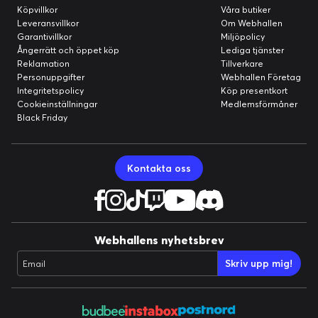
Köpvillkor
Våra butiker
Leveransvillkor
Om Webhallen
Garantivillkor
Miljöpolicy
Ångerrätt och öppet köp
Lediga tjänster
Reklamation
Tillverkare
Personuppgifter
Webhallen Företag
Integritetspolicy
Köp presentkort
Cookieinställningar
Medlemsförmåner
Black Friday
Kontakta oss
Webhallens nyhetsbrev
Skriv upp mig!
Email