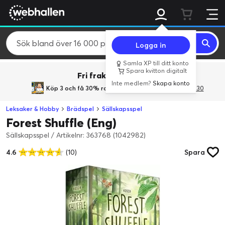
Logga in
Samla XP till ditt konto
Spara kvitton digitalt
Fri frakt över 800 kr.
Inte medlem?
Skapa konto
Köp 3 och få 30% rabatt
med rabattkoden 3Gives30
Leksaker & Hobby
Brädspel
Sällskapsspel
Forest Shuffle (Eng)
Sällskapsspel
/
Artikelnr: 363768 (1042982)
4.6
(10)
Spara