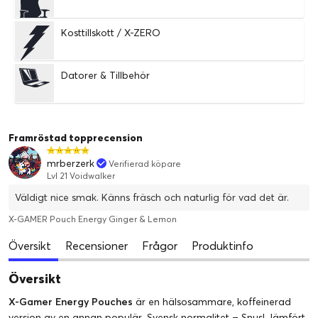
Kosttillskott / X-ZERO
Datorer & Tillbehör
Framröstad topprecension
mrberzerk
Verifierad köpare
Lvl 21 Voidwalker
Väldigt nice smak. Känns fräsch och naturlig för vad det är.
X-GAMER Pouch Energy Ginger & Lemon
Översikt
Recensioner
Frågor
Produktinfo
Översikt
X-Gamer Energy Pouches
är en hälsosammare, koffeinerad
version av en annan populär, Svensk normalitet – Snus! Jämfört