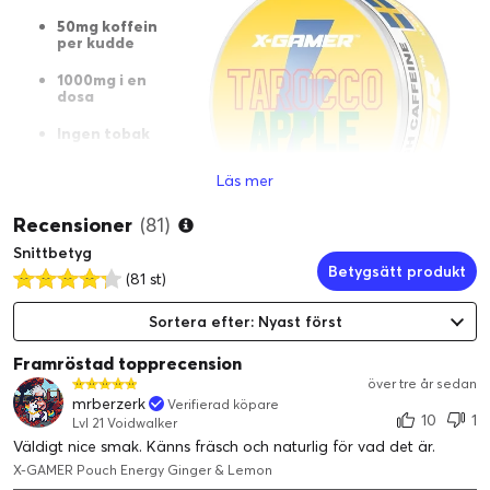
50mg koffein
per kudde
1000mg i en
dosa
Ingen tobak
Ingen nikotin
Läs mer
Hög koffeinhalt
Recensioner
(81)
Snittbetyg
Betygsätt produkt
(81 st)
Ingredienser:
Fyllnadsmedel (E460), vatten, växtfiber,
Sortera efter: Nyast först
förtjockningsmedel(E401), koffein, salt, aromer, sötningsmedel
(E950), surhetsreglerandemedel(E501).
Framröstad topprecension
över tre år sedan
mrberzerk
Verifierad köpare
10
1
Lvl 21 Voidwalker
Väldigt nice smak. Känns fräsch och naturlig för vad det är.
X-GAMER Pouch Energy Ginger & Lemon