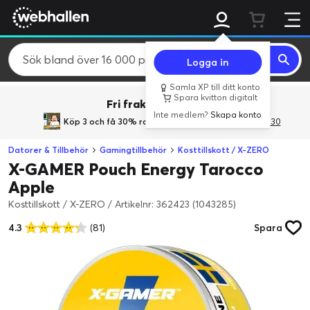
Logga in
Samla XP till ditt konto
Spara kvitton digitalt
Fri frakt över 800 kr.
Inte medlem?
Skapa konto
Köp 3 och få 30% rabatt
med rabattkoden 3Gives30
Datorer & Tillbehör
Gamingtillbehör
Kosttillskott / X-ZERO
X-GAMER Pouch Energy Tarocco
Apple
Kosttillskott / X-ZERO
/
Artikelnr: 362423 (1043285)
4.3
(81)
Spara