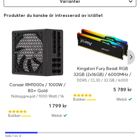
Varianter
Produkter du kanske är intresserad av istället
Kingston Fury Beast RGB
32GB (2x16GB) / 6000MHz /
DDR5 / CL30 /
DDR5 / CL30 / 32 GB / 6000
Corsair RM1000x / 1000W /
MHz / DDR5 SDRAM
KF560C30BBEAK2-32
5 789 kr
80+ Gold
Nätaggregat / 1000 Watt / 16
Butiker
Webb
cm / Svart
1 799 kr
Butiker
Webb
Sida 1 av 4