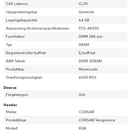
CAS Latency:
CL30
Uppgraderingstyp:
Generisk
Lagringskapacitet:
64 GB
Anpassning till minnesspecifikationer:
PC5-48000
Formfaktor:
DIMM 288-pin
Typ:
DRAM
Registrerat eller buffrat:
Ej buffrad
RAM Teknik:
DDR5 SDRAM
Produkttyp:
Minnessats
Överföringshastighet:
6000 MT/s
Diverse
Färgkategori:
Grå
Header
Märke:
CORSAIR
Produktlinje:
CORSAIR Vengeance
Modell:
RGB