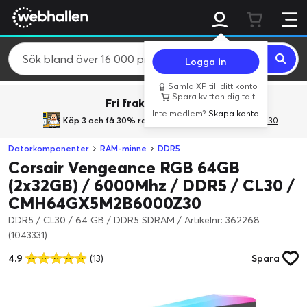
Logga in
Samla XP till ditt konto
Spara kvitton digitalt
Fri frakt över 800 kr.
Inte medlem?
Skapa konto
Köp 3 och få 30% rabatt
med rabattkoden 3Gives30
Datorkomponenter
RAM-minne
DDR5
Corsair Vengeance RGB 64GB
(2x32GB) / 6000Mhz / DDR5 / CL30 /
CMH64GX5M2B6000Z30
DDR5 / CL30 / 64 GB / DDR5 SDRAM
/
Artikelnr: 362268
(1043331)
4.9
(13)
Spara