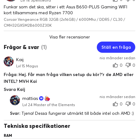
Lvl 14 Spellsword
Funkar som det ska, sitter i ett Asus B650-PLUS Gaming WIFI
kort tillsammans med Ryzen 7700
Corsair Vengeance RGB 32GB (2x16GB) / 6000Mhz / DDR5 / CL30 /
CMH32GX5M2B6000Z30K
Visa fler recensioner
Frågor & svar
(1)
Ställ en fråga
nio månader sedan
Kaij
0
0
Lvl 15 Magus
Fråga: Hej. Får man fråga vilken setup du kör?'r de AMD eller
INTEL? MVH Kai
Svara Kaij
nio månader sedan
mattias
0
0
Lvl 24 Master of the Elements
Svar:
Tjena! Dessa fungerar utmärkt till både intel och AMD :)
Tekniska specifikationer
RAM