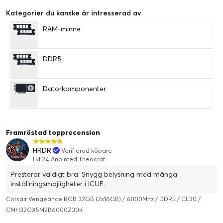
Kategorier du kanske är intresserad av
RAM-minne
DDR5
Datorkomponenter
Framröstad topprecension
HRDR
Verifierad köpare
Lvl 24 Anointed Theocrat
Presterar väldigt bra. Snygg belysning med många
inställningsmöjligheter i ICUE.
Corsair Vengeance RGB 32GB (2x16GB) / 6000Mhz / DDR5 / CL30 /
CMH32GX5M2B6000Z30K