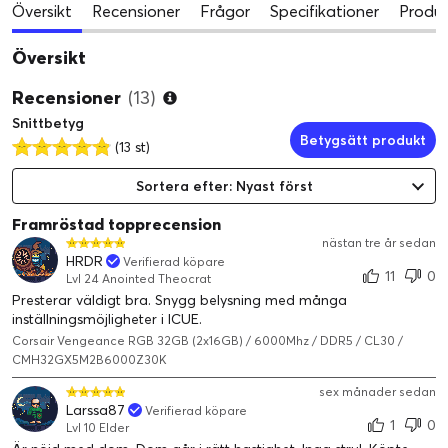
Översikt
Recensioner
Frågor
Specifikationer
Produk
Översikt
Recensioner
(13)
Snittbetyg
Betygsätt produkt
(13 st)
Sortera efter: Nyast först
Framröstad topprecension
nästan tre år sedan
HRDR
Verifierad köpare
11
0
Lvl 24 Anointed Theocrat
Presterar väldigt bra. Snygg belysning med många
inställningsmöjligheter i ICUE.
Corsair Vengeance RGB 32GB (2x16GB) / 6000Mhz / DDR5 / CL30 /
CMH32GX5M2B6000Z30K
sex månader sedan
Larssa87
Verifierad köpare
1
0
Lvl 10 Elder