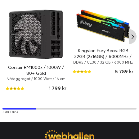
Kingston Fury Beast RGB
32GB (2x16GB) / 6000MHz /
DDR5 / CL30 /
DDR5 / CL30 / 32 GB / 6000 MHz
Corsair RM1000x / 1000W /
/ DDR5 SDRAM
KF560C30BBEAK2-32
5 789 kr
80+ Gold
Nätaggregat / 1000 Watt / 16 cm
/ Svart
1 799 kr
Sida 1 av 4