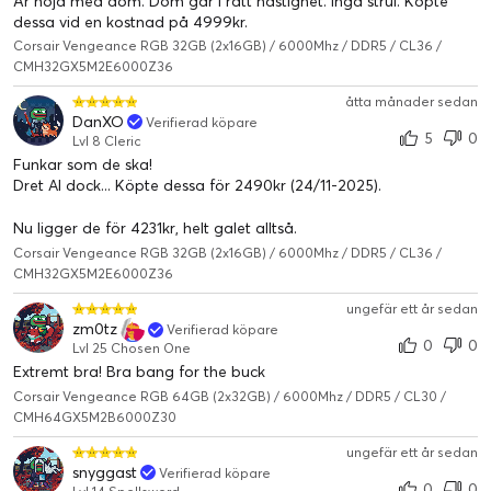
Är nöjd med dom. Dom går i rätt hastighet. Inga strul. Köpte
dessa vid en kostnad på 4999kr.
Corsair Vengeance RGB 32GB (2x16GB) / 6000Mhz / DDR5 / CL36 /
CMH32GX5M2E6000Z36
åtta månader sedan
DanXO
Verifierad köpare
5
0
Lvl 8 Cleric
Funkar som de ska!
Dret AI dock... Köpte dessa för 2490kr (24/11-2025).
Nu ligger de för 4231kr, helt galet alltså.
Corsair Vengeance RGB 32GB (2x16GB) / 6000Mhz / DDR5 / CL36 /
CMH32GX5M2E6000Z36
ungefär ett år sedan
zm0tz
Verifierad köpare
0
0
Lvl 25 Chosen One
Extremt bra! Bra bang for the buck
Corsair Vengeance RGB 64GB (2x32GB) / 6000Mhz / DDR5 / CL30 /
CMH64GX5M2B6000Z30
ungefär ett år sedan
snyggast
Verifierad köpare
0
0