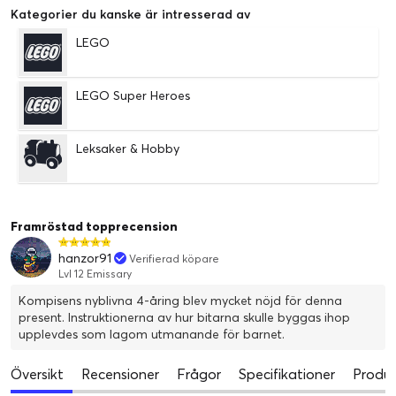
Kategorier du kanske är intresserad av
LEGO
LEGO Super Heroes
Leksaker & Hobby
Framröstad topprecension
hanzor91
Verifierad köpare
Lvl 12 Emissary
Kompisens nyblivna 4-åring blev mycket nöjd för denna
present. Instruktionerna av hur bitarna skulle byggas ihop
upplevdes som lagom utmanande för barnet.
Översikt
Recensioner
Frågor
Specifikationer
Produk