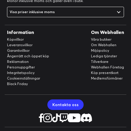
kronor inklusive moms och gäller även i butik.
Visa priser inklusive moms
Information
Om Webhallen
Köpvillkor
Våra butiker
Leveransvillkor
Om Webhallen
Garantivillkor
Miljöpolicy
Ångerrätt och öppet köp
Lediga tjänster
Reklamation
Tillverkare
Personuppgifter
Webhallen Företag
Integritetspolicy
Köp presentkort
Cookieinställningar
Medlemsförmåner
Black Friday
Kontakta oss