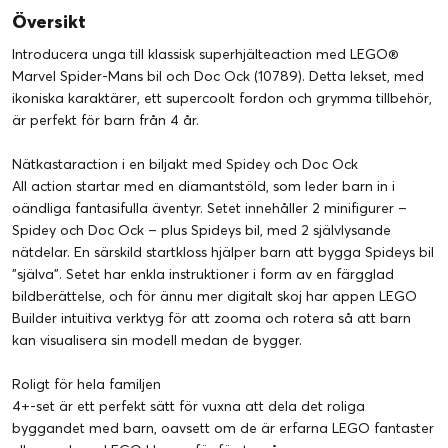
Översikt
Introducera unga till klassisk superhjälteaction med LEGO®
Marvel Spider-Mans bil och Doc Ock (10789). Detta lekset, med
ikoniska karaktärer, ett supercoolt fordon och grymma tillbehör,
är perfekt för barn från 4 år.
Nätkastaraction i en biljakt med Spidey och Doc Ock
All action startar med en diamantstöld, som leder barn in i
oändliga fantasifulla äventyr. Setet innehåller 2 minifigurer –
Spidey och Doc Ock – plus Spideys bil, med 2 självlysande
nätdelar. En särskild startkloss hjälper barn att bygga Spideys bil
”själva”. Setet har enkla instruktioner i form av en färgglad
bildberättelse, och för ännu mer digitalt skoj har appen LEGO
Builder intuitiva verktyg för att zooma och rotera så att barn
kan visualisera sin modell medan de bygger.
Roligt för hela familjen
4+-set är ett perfekt sätt för vuxna att dela det roliga
byggandet med barn, oavsett om de är erfarna LEGO fantaster