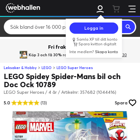
Logga in
Samla XP till ditt konto
Spara kvitton digitalt
Fri frakt över 800 kr.
Inte medlem?
Skapa konto
Köp 3 och få 30% rabatt
med rabattkoden 3Gives30
Leksaker & Hobby
LEGO
LEGO Super Heroes
LEGO Spidey Spider-Mans bil och
Doc Ock 10789
LEGO Super Heroes / 4 år
/
Artikelnr: 357682 (1044416)
5.0
(13)
Spara