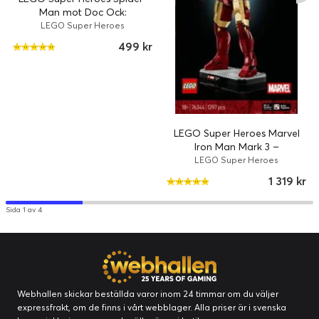
Man mot Doc Ock:
tunnelbanescenen 76321
LEGO Super Heroes
499 kr
LEGO Super Heroes Marvel
Iron Man Mark 3 –
samlarutgåva 76344
LEGO Super Heroes
1 319 kr
Sida 1 av 4
Webhallen skickar beställda varor inom 24 timmar om du väljer
expressfrakt, om de finns i vårt webblager. Alla priser är i svenska