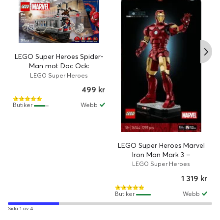
LEGO Super Heroes Spider-
Man mot Doc Ock:
tunnelbanescenen 76321
LEGO Super Heroes
499 kr
Butiker
Webb
LEGO Super Heroes Marvel
Iron Man Mark 3 –
samlarutgåva 76344
LEGO Super Heroes
1 319 kr
Butiker
Webb
Sida 1 av 4