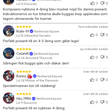
3
0
Utöka leken – Det breda sortimentet av LEGO® 4+ set
Lvl 12 Emissary
Kompisens nyblivna 4-åring blev mycket nöjd för denna present.
låter barn upptäcka en värld full av filmfavoriter, tv-
Instruktionerna av hur bitarna skulle byggas ihop upplevdes som
karaktärer och vardagshjältar
lagom utmanande för barnet.
Garanterad kvalitet – LEGO® delar uppfyller stränga
branschstandarder för att säkerställa att de är hållbara,
fyra månader sedan
kompatibla och kan sättas ihop lika lätt varje gång
Rulle-91
Verifierad köpare
0
0
Lvl 15 Influential Senator
Testad säkerhet – LEGO® delar tappas, värms, krossas,
Perfekt present till en 4-5 åring som gillar lego!
vrids och analyseras för att säkerställa att de uppfyller
stränga globala säkerhetsstandarder
sju månader sedan
CelahiR
Verifierad köpare
0
0
Lvl 24 Anointed Theocrat
5åringen fick bygga själv och älskar den!
över ett år sedan
Barkis
Verifierad köpare
0
0
Lvl 24 Master of the Elements
Spindelmannen kör till räddning!
över ett år sedan
Idiz_1986
Verifierad köpare
0
0
Lvl 9 Illusionist
Perfekt present till en nybliven 4-åring.