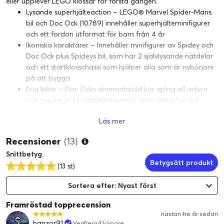
eller upplever LEGO klossar för första gången.
Lysande superhjälteaction – LEGO® Marvel Spider-Mans
bil och Doc Ock (10789) innehåller superhjälteminifigurer
och ett fordon utformat för barn från 4 år
Ikoniska karaktärer – Innehåller minifigurer av Spidey och
Doc Ock plus Spideys bil, som har 2 självlysande nätdelar
och ett startklosschassi som hjälper alla som är nybörjare
på att bygga
Fria lekar – Doc Ocks diamantstöld kör igång all action
och inspirerar till nätkastaräventyr som aldrig tar slut
Present för barn – Leksetet, med en startkloss och enkla
Läs mer
bygginstruktioner, främjar utvecklingen hos barn från 4 år
medan de har kul med oändliga handgripliga och
Recensioner
(13)
fantasifulla lekar
Snittbetyg
Bärbar lek – Bilen är 4 cm hög, 8 cm lång och 4 cm bred,
Betygsätt produkt
så detta set kommer att engagera och underhålla barn
(13 st)
vart de än går
Sortera efter: Nyast först
Kreativt bygge – En tryckt bildguide visar syftet med varje
byggsteg, och i appen LEGO® Builder finns digitala
Framröstad topprecension
verktyg för att zooma och rotera så att barn kan
nästan tre år sedan
visualisera sin modell medan de bygger
hanzor91
Verifierad köpare