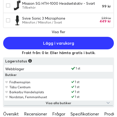
Mission SG HTH-1000 Headsetstativ - Svart
99 kr
Tillbehör
Svive Sonic 3 Microphone
599 kr
449 kr
Mikrofon / Mikrofon / Svart
Visa fler
Lägg i varukorg
Frakt från: 0 kr. Eller hämta gratis i butik.
Lagerstatus
1 st
Webblager
Butiker
1 st
Fridhemsplan
1 st
Täby Centrum
1 st
Barkarby Handelsplats
1 st
Nordstan, Femmanhuset
Visa alla butiker
Översikt
Recensioner
Frågor
Specifikationer
Produk