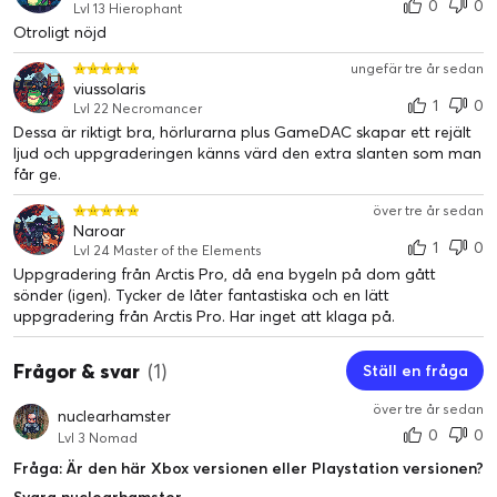
0
0
Lvl 13 Hierophant
En brusreducerande AI-driven ClearCast Gen 2-mikrofon
Otroligt nöjd
tystar bakgrundsbrus och tangentbordsljud för ren
ljudkommunikation med en helt indragbar design
ungefär tre år sedan
viussolaris
1
0
ComfortMax System säkerställer bekväm användning
Lvl 22 Necromancer
under många timmars användning med roterande
Dessa är riktigt bra, hörlurarna plus GameDAC skapar ett rejält
ljud och uppgraderingen känns värd den extra slanten som man
öronkåpor som kan justeras på höjden, flexibla
får ge.
upphängningsband och vridbara hängare
över tre år sedan
Naroar
1
0
Lvl 24 Master of the Elements
Uppgradering från Arctis Pro, då ena bygeln på dom gått
Allsmäktigt ljud
sönder (igen). Tycker de låter fantastiska och en lätt
uppgradering från Arctis Pro. Har inget att klaga på.
Hör spelljud på ett helt nytt sätt. Transportera dig till en
annan värld med uppslukande spelupplevelser. Det
Frågor & svar
(1)
Ställ en fråga
allsmäktiga ljudet är här.
över tre år sedan
nuclearhamster
Stig över verkligheten
0
0
Lvl 3 Nomad
Fråga: Är den här Xbox versionen eller Playstation versionen?