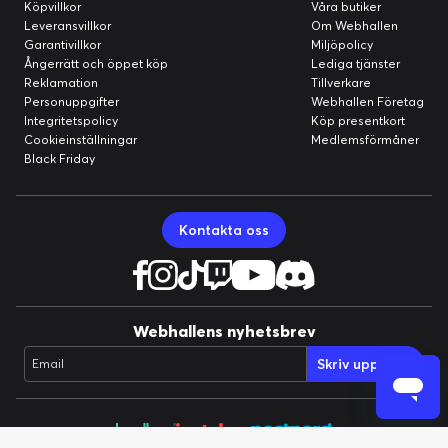
Köpvillkor
Våra butiker
Leveransvillkor
Om Webhallen
Hubben är din hemmabas för flera enheter. Koppla in två
Garantivillkor
Miljöpolicy
system samtidigt och byt sömlöst mellan dem med ett
Ångerrätt och öppet köp
Lediga tjänster
knapptryck som startar din PC, Mac, PlayStation eller
Reklamation
Tillverkare
Switch när det behövs.
Personuppgifter
Webhallen Företag
Integritetspolicy
Köp presentkort
Cookieinställningar
Medlemsförmåner
Black Friday
Kontakta oss
Webhallens nyhetsbrev
Skriv upp mig!
Email
EQ-inställningar