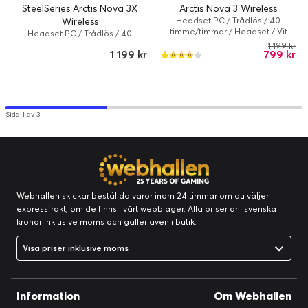
SteelSeries Arctis Nova 3X
Arctis Nova 3 Wireless
Wireless
Headset PC / Trådlös / 40
timme/timmar / Headset / Vit
Headset PC / Trådlös / 40
timme/timmar / Headset / Vit
1 199 kr
1 199 kr
799 kr
Sida 1 av 3
Webhallen skickar beställda varor inom 24 timmar om du väljer
expressfrakt, om de finns i vårt webblager. Alla priser är i svenska
kronor inklusive moms och gäller även i butik.
Visa priser inklusive moms
Information
Om Webhallen
Multi-System Connect