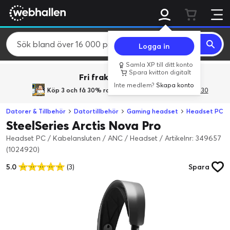
Logga in
Samla XP till ditt konto
Spara kvitton digitalt
Fri frakt över 800 kr.
Inte medlem?
Skapa konto
Köp 3 och få 30% rabatt
med rabattkoden 3Gives30
Datorer & Tillbehör
Datortillbehör
Gaming headset
Headset PC
SteelSeries Arctis Nova Pro
Headset PC / Kabelansluten / ANC / Headset
/
Artikelnr: 349657
(1024920)
5.0
(3)
Spara