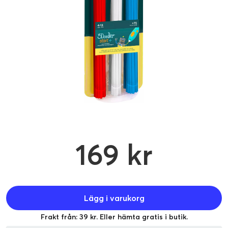
169 kr
Lägg i varukorg
Frakt från: 39 kr. Eller hämta gratis i butik.