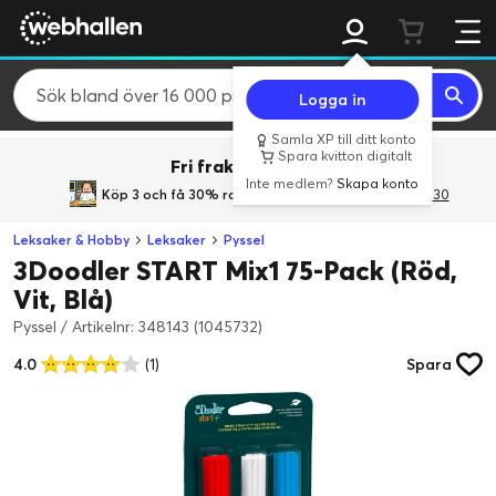
Logga in
Samla XP till ditt konto
Spara kvitton digitalt
Fri frakt över 800 kr.
Inte medlem?
Skapa konto
Köp 3 och få 30% rabatt
med rabattkoden 3Gives30
Leksaker & Hobby
Leksaker
Pyssel
3Doodler START Mix1 75-Pack (Röd,
Vit, Blå)
Pyssel
/
Artikelnr: 348143 (1045732)
4.0
(1)
Spara