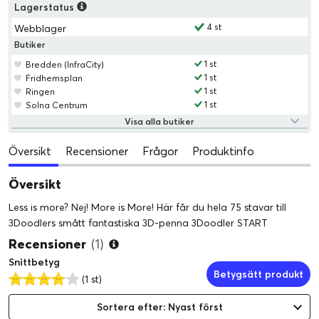
Lagerstatus
4 st
Webblager
Butiker
1 st
Bredden (InfraCity)
1 st
Fridhemsplan
1 st
Ringen
1 st
Solna Centrum
Visa alla butiker
Översikt
Recensioner
Frågor
Produktinfo
Översikt
Less is more? Nej! More is More! Här får du hela 75 stavar till
3Doodlers smått fantastiska 3D-penna 3Doodler START
Recensioner
(1)
Snittbetyg
Betygsätt produkt
(1 st)
Sortera efter: Nyast först