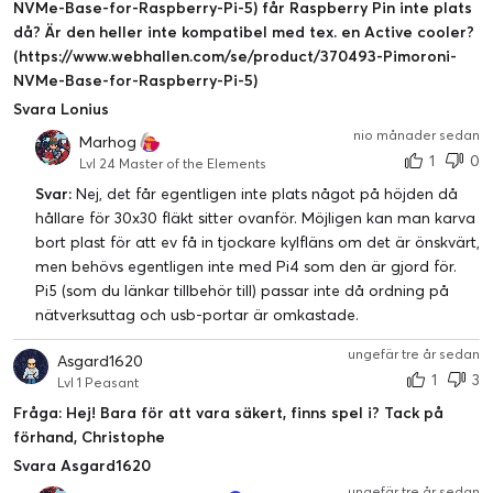
NVMe-Base-for-Raspberry-Pi-5) får Raspberry Pin inte plats
då? Är den heller inte kompatibel med tex. en Active cooler?
(https://www.webhallen.com/se/product/370493-Pimoroni-
NVMe-Base-for-Raspberry-Pi-5)
Svara Lonius
nio månader sedan
Marhog
1
0
Lvl 24 Master of the Elements
Svar:
Nej, det får egentligen inte plats något på höjden då
hållare för 30x30 fläkt sitter ovanför. Möjligen kan man karva
bort plast för att ev få in tjockare kylfläns om det är önskvärt,
men behövs egentligen inte med Pi4 som den är gjord för.
Pi5 (som du länkar tillbehör till) passar inte då ordning på
nätverksuttag och usb-portar är omkastade.
ungefär tre år sedan
Asgard1620
1
3
Lvl 1 Peasant
Fråga: Hej! Bara för att vara säkert, finns spel i? Tack på
förhand, Christophe
Svara Asgard1620
ungefär tre år sedan