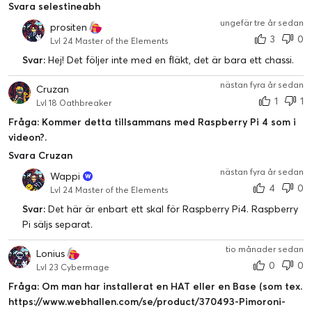
Svara selestineabh
ungefär tre år sedan
prositen
3
0
Lvl 24 Master of the Elements
Svar:
Hej! Det följer inte med en fläkt, det är bara ett chassi.
nästan fyra år sedan
Cruzan
1
1
Lvl 18 Oathbreaker
Fråga: Kommer detta tillsammans med Raspberry Pi 4 som i
videon?.
Svara Cruzan
nästan fyra år sedan
Wappi
4
0
Lvl 24 Master of the Elements
Svar:
Det här är enbart ett skal för Raspberry Pi4. Raspberry
Pi säljs separat.
tio månader sedan
Lonius
0
0
Lvl 23 Cybermage
Fråga: Om man har installerat en HAT eller en Base (som tex.
https://www.webhallen.com/se/product/370493-Pimoroni-