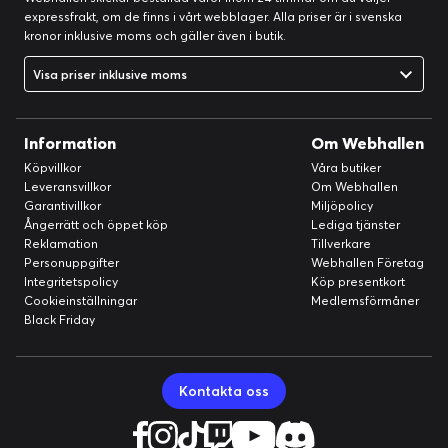
expressfrakt, om de finns i vårt webblager. Alla priser är i svenska
kronor inklusive moms och gäller även i butik.
Visa priser inklusive moms
Information
Om Webhallen
Köpvillkor
Våra butiker
Leveransvillkor
Om Webhallen
Garantivillkor
Miljöpolicy
Ångerrätt och öppet köp
Lediga tjänster
Reklamation
Tillverkare
Personuppgifter
Webhallen Företag
Integritetspolicy
Köp presentkort
Cookieinställningar
Medlemsförmåner
Black Friday
Kontakta oss