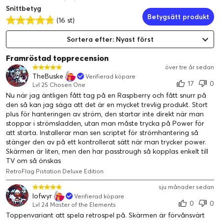
Snittbetyg
Betygsätt produkt
(16 st)
Sortera efter: Nyast först
Framröstad topprecension
över tre år sedan
TheBuske
Verifierad köpare
17
0
Lvl 25 Chosen One
Nu när jag äntligen fått tag på en Raspberry och fått snurr på
den så kan jag säga att det är en mycket trevlig produkt. Stort
plus för hanteringen av ström, den startar inte direkt när man
stoppar i strömsladden, utan man måste trycka på Power för
att starta. Installerar man sen scriptet för strömhantering så
stänger den av på ett kontrollerat sätt när man trycker power.
Skärmen är liten, men den har passtrough så kopplas enkelt till
TV om så önskas
RetroFlag Pistation Deluxe Edition
sju månader sedan
lofwyr
Verifierad köpare
0
0
Lvl 24 Master of the Elements
Toppenvariant att spela retrospel på. Skärmen är förvånsvärt