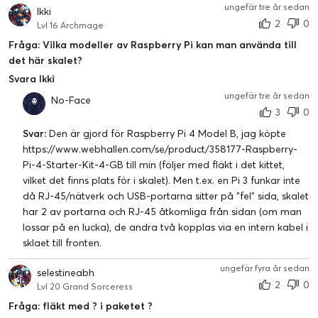
ungefär tre år sedan
Ikki
2
0
Lvl 16 Archmage
Fråga: Vilka modeller av Raspberry Pi kan man använda till
det här skalet?
Svara Ikki
ungefär tre år sedan
No-Face
3
0
Svar:
Den är gjord för Raspberry Pi 4 Model B, jag köpte
https://www.webhallen.com/se/product/358177-Raspberry-
Pi-4-Starter-Kit-4-GB till min (följer med fläkt i det kittet,
vilket det finns plats för i skalet). Men t.ex. en Pi 3 funkar inte
då RJ-45/nätverk och USB-portarna sitter på "fel" sida, skalet
har 2 av portarna och RJ-45 åtkomliga från sidan (om man
lossar på en lucka), de andra två kopplas via en intern kabel i
sklaet till fronten.
ungefär fyra år sedan
selestineabh
2
0
Lvl 20 Grand Sorceress
Fråga: fläkt med ? i paketet ?