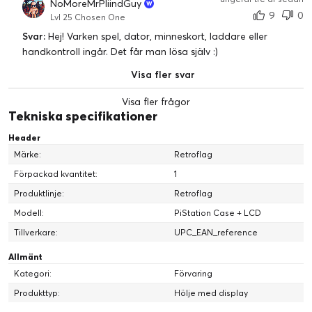
NoMoreMrPliindGuy
9
0
Lvl 25 Chosen One
Svar:
Hej! Varken spel, dator, minneskort, laddare eller
handkontroll ingår. Det får man lösa själv :)
Visa fler svar
Visa fler frågor
Tekniska specifikationer
Header
Märke:
Retroflag
Förpackad kvantitet:
1
Produktlinje:
Retroflag
Modell:
PiStation Case + LCD
Tillverkare:
UPC_EAN_reference
Allmänt
Kategori:
Förvaring
Produkttyp:
Hölje med display