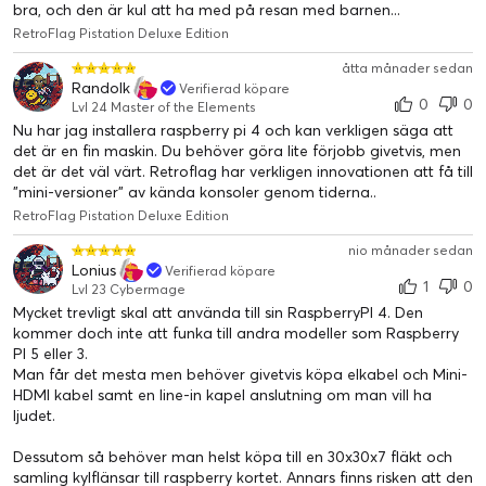
bra, och den är kul att ha med på resan med barnen...
RetroFlag Pistation Deluxe Edition
åtta månader sedan
Randolk
Verifierad köpare
0
0
Lvl 24 Master of the Elements
Nu har jag installera raspberry pi 4 och kan verkligen säga att
det är en fin maskin. Du behöver göra lite förjobb givetvis, men
det är det väl värt. Retroflag har verkligen innovationen att få till
"mini-versioner" av kända konsoler genom tiderna..
RetroFlag Pistation Deluxe Edition
nio månader sedan
Lonius
Verifierad köpare
1
0
Lvl 23 Cybermage
Mycket trevligt skal att använda till sin RaspberryPI 4. Den
kommer doch inte att funka till andra modeller som Raspberry
PI 5 eller 3.
Man får det mesta men behöver givetvis köpa elkabel och Mini-
HDMI kabel samt en line-in kapel anslutning om man vill ha
ljudet.
Dessutom så behöver man helst köpa till en 30x30x7 fläkt och
samling kylflänsar till raspberry kortet. Annars finns risken att den