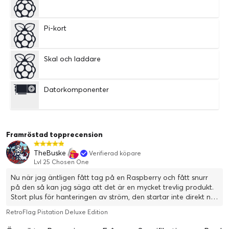
Pi-kort
Skal och laddare
Datorkomponenter
Framröstad topprecension
TheBuske
Verifierad köpare
Lvl 25 Chosen One
Nu när jag äntligen fått tag på en Raspberry och fått snurr
på den så kan jag säga att det är en mycket trevlig produkt.
Stort plus för hanteringen av ström, den startar inte direkt när
man stoppar i strömsladden, utan man måste trycka på
RetroFlag Pistation Deluxe Edition
Power för att starta. Installerar man sen scriptet för
strömhantering så stänger den av på ett kontrollerat sätt när