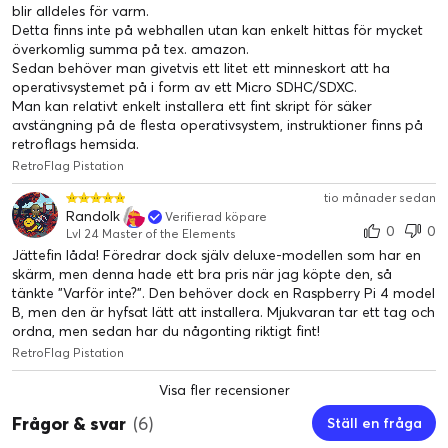
blir alldeles för varm.
Detta finns inte på webhallen utan kan enkelt hittas för mycket
överkomlig summa på tex. amazon.
Sedan behöver man givetvis ett litet ett minneskort att ha
operativsystemet på i form av ett Micro SDHC/SDXC.
Man kan relativt enkelt installera ett fint skript för säker
avstängning på de flesta operativsystem, instruktioner finns på
retroflags hemsida.
RetroFlag Pistation
tio månader sedan
Randolk
Verifierad köpare
0
0
Lvl 24 Master of the Elements
Jättefin låda! Föredrar dock själv deluxe-modellen som har en
skärm, men denna hade ett bra pris när jag köpte den, så
tänkte "Varför inte?". Den behöver dock en Raspberry Pi 4 model
B, men den är hyfsat lätt att installera. Mjukvaran tar ett tag och
ordna, men sedan har du någonting riktigt fint!
RetroFlag Pistation
Visa fler recensioner
Frågor & svar
(6)
Ställ en fråga