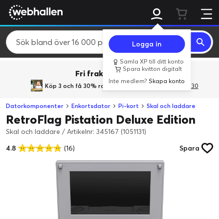
Logga in
Samla XP till ditt konto
Spara kvitton digitalt
Fri frakt över 800 kr.
Inte medlem?
Skapa konto
Köp 3 och få 30% rabatt
med rabattkoden 3Gives30
Datorkomponenter
Enkortsdator
Pi-kort
Skal och laddare
RetroFlag Pistation Deluxe Edition
Skal och laddare
/
Artikelnr: 345167 (1051131)
4.8
(16)
Spara