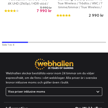
Mått och vikt
QLED / 60 Hz / Smart TV
True Wireless / Trådlös / ANC / 7
4K UHD (2160p) / HDR-stöd /
timme/timmar / True Wireless /
Smart TV
Höjd:
163.3 mm
11 990 kr
7 990 kr
Svart
Bredd:
77.9 mm
2 990 kr
Vikt:
228 g
Längd:
8.9 mm
Batteri
Samtalstid:
2280 minuter
Sida 1 av 4
Kapacitet:
5000 mAh
Trådlös laddning:
Ja
Snabbladdningsteknologi:
Qualcomm Quick Charge 2,0, Adaptiv
snabbladdning, Samsung superfast
laddning, Kraftöverföring 3.0
Webhallen skickar beställda varor inom 24 timmar om du väljer
expressfrakt, om de finns i vårt webblager. Alla priser är i svenska
Processor
kronor inklusive moms och gäller även i butik.
Tillverkare:
Samsung
Visa priser inklusive moms
Klockfrekvens:
2.8 GHz
Antal processorkärnor:
8-kärnig
Processorfamilj:
Exynos 2200