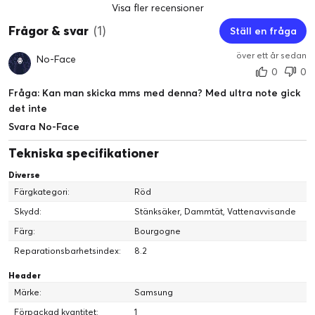
Visa fler recensioner
Frågor & svar
(1)
Ställ en fråga
över ett år sedan
No-Face
0
0
Fråga: Kan man skicka mms med denna? Med ultra note gick
det inte
Svara No-Face
Tekniska specifikationer
Diverse
Färgkategori:
Röd
Skydd:
Stänksäker, Dammtät, Vattenavvisande
Färg:
Bourgogne
Reparationsbarhetsindex:
8.2
Header
Märke:
Samsung
Förpackad kvantitet:
1