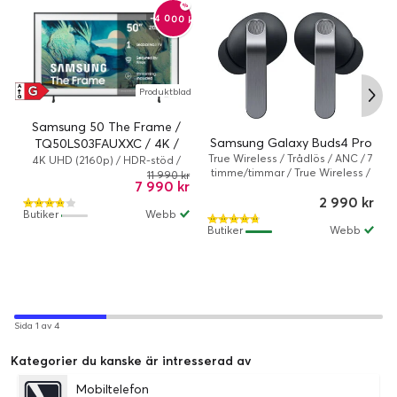
-4 000 kr
G
A
Produktblad
↑
G
Samsung 50 The Frame /
Samsung Galaxy Buds4 Pro
TQ50LS03FAUXXC / 4K /
True Wireless / Trådlös / ANC / 7
QLED / 60 Hz / Smart TV
4K UHD (2160p) / HDR-stöd /
timme/timmar / True Wireless /
Smart TV
11 990 kr
7 990 kr
Svart
2 990 kr
Butiker
Webb
Butiker
Webb
Sida 1 av 4
Kategorier du kanske är intresserad av
Mobiltelefon