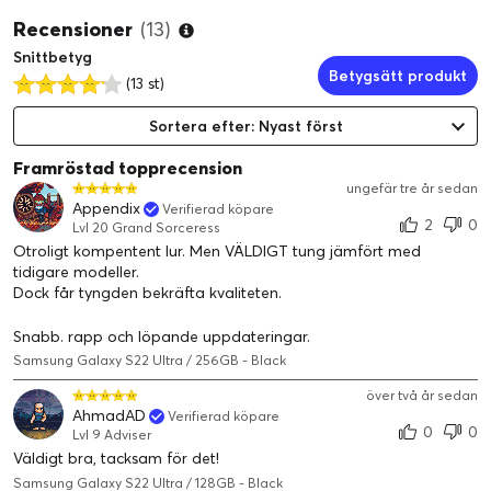
Recensioner
(13)
Snittbetyg
Betygsätt produkt
(13 st)
Sortera efter: Nyast först
Framröstad topprecension
ungefär tre år sedan
Appendix
Verifierad köpare
2
0
Lvl 20 Grand Sorceress
Otroligt kompentent lur. Men VÄLDIGT tung jämfört med
tidigare modeller.
Dock får tyngden bekräfta kvaliteten.
Snabb. rapp och löpande uppdateringar.
Samsung Galaxy S22 Ultra / 256GB - Black
över två år sedan
AhmadAD
Verifierad köpare
0
0
Lvl 9 Adviser
Väldigt bra, tacksam för det!
Samsung Galaxy S22 Ultra / 128GB - Black