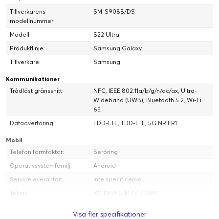
Tillverkarens
SM-S908B/DS
modellnummer:
Modell:
S22 Ultra
Produktlinje:
Samsung Galaxy
Tillverkare:
Samsung
Kommunikationer
Trådlöst gränssnitt:
NFC, IEEE 802.11a/b/g/n/ac/ax, Ultra-
Wideband (UWB), Bluetooth 5.2, Wi-Fi
6E
Dataöverföring:
FDD-LTE, TDD-LTE, 5G NR FR1
Mobil
Telefon formfaktor:
Beröring
Operativsystemfamilj:
Android
Serviceleverantör:
Inte specificerad
Teknik:
WCDMA (UMTS) / GSM
Typ:
Pekskärmsmobil (Android OS)
Visa fler specifikationer