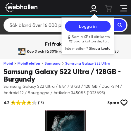
Logga in
Samla XP till ditt konto
Spara kvitton digitalt
Fri frakt över 800 kr.
Inte medlem?
Skapa konto
Köp 3 och få 30% rabatt
med rabattkoden 3Gives30
Mobil
Mobiltelefon
Samsung
Samsung Galaxy S22 Ultra
Samsung Galaxy S22 Ultra / 128GB -
Burgundy
Samsung Galaxy S22 Ultra / 6.8" / 8 GB / 128 GB / Dual-SIM /
Android 12 / Bourgogne
/
Artikelnr: 345085 (1023693)
4.2
(13)
Spara