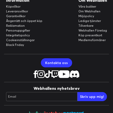
Information
Om Webhallen
Flash-minne
Köpvillkor
Våra butiker
Leveransvillkor
Om Webhallen
Användarminne:
101.2 GB
Garantivillkor
Miljöpolicy
Intern minneskapacitet:
128 GB
Ångerrätt och öppet köp
Lediga tjänster
Reklamation
Tillverkare
RAM
Personuppgifter
Webhallen Företag
RAM storlek:
8 GB
Integritetspolicy
Köp presentkort
Cookieinställningar
Medlemsförmåner
Service och support
Black Friday
Typ:
2 års garanti
Bakre kamera
Kontakta oss
Sensorupplösning:
108 megapixlar
Främre kamera
Sensorupplösning:
40 megapixlar
Webhallens nyhetsbrev
Funktioner
Säkerhetsenheter:
Fingeravtrycksläsare (under monitorn),
Skriv upp mig!
Email
Ansiktsigenkänning