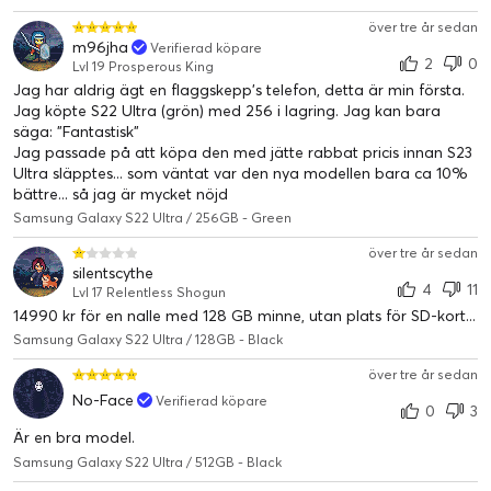
över tre år sedan
m96jha
Verifierad köpare
2
0
Lvl 19 Prosperous King
Jag har aldrig ägt en flaggskepp's telefon, detta är min första.
Jag köpte S22 Ultra (grön) med 256 i lagring. Jag kan bara
säga: "Fantastisk"
Jag passade på att köpa den med jätte rabbat pricis innan S23
Ultra släpptes... som väntat var den nya modellen bara ca 10%
bättre... så jag är mycket nöjd
Samsung Galaxy S22 Ultra / 256GB - Green
över tre år sedan
silentscythe
4
11
Lvl 17 Relentless Shogun
14990 kr för en nalle med 128 GB minne, utan plats för SD-kort...
Samsung Galaxy S22 Ultra / 128GB - Black
över tre år sedan
No-Face
Verifierad köpare
0
3
Är en bra model.
Samsung Galaxy S22 Ultra / 512GB - Black