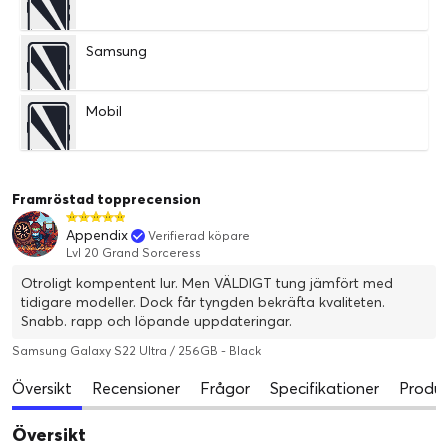
Samsung
Mobil
Framröstad topprecension
Appendix
Verifierad köpare
Lvl 20 Grand Sorceress
Otroligt kompentent lur. Men VÄLDIGT tung jämfört med
tidigare modeller. Dock får tyngden bekräfta kvaliteten.
Snabb. rapp och löpande uppdateringar.
Samsung Galaxy S22 Ultra / 256GB - Black
Översikt
Recensioner
Frågor
Specifikationer
Produk
Översikt