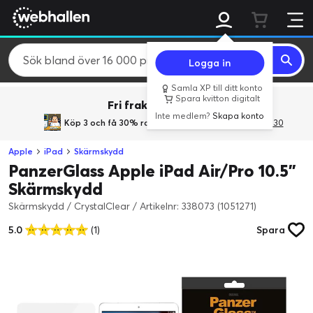
Logga in
Samla XP till ditt konto
Spara kvitton digitalt
Fri frakt över 800 kr.
Inte medlem?
Skapa konto
Köp 3 och få 30% rabatt
med rabattkoden 3Gives30
Apple
iPad
Skärmskydd
PanzerGlass Apple iPad Air/Pro 10.5”
Skärmskydd
Skärmskydd / CrystalClear
/
Artikelnr: 338073 (1051271)
5.0
(1)
Spara