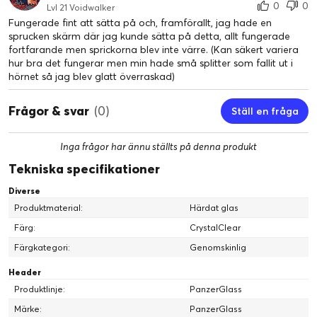
0
0
Lvl 21 Voidwalker
Fungerade fint att sätta på och, framförallt, jag hade en
sprucken skärm där jag kunde sätta på detta, allt fungerade
fortfarande men sprickorna blev inte värre. (Kan säkert variera
hur bra det fungerar men min hade små splitter som fallit ut i
hörnet så jag blev glatt överraskad)
Frågor & svar
(0)
Ställ en fråga
Inga frågor har ännu ställts på denna produkt
Tekniska specifikationer
Diverse
Produktmaterial:
Härdat glas
Färg:
CrystalClear
Färgkategori:
Genomskinlig
Header
Produktlinje:
PanzerGlass
Märke:
PanzerGlass