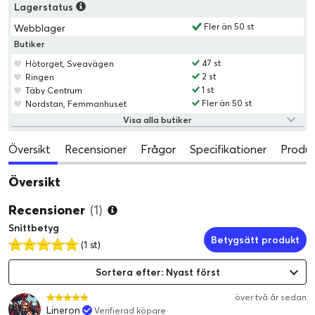
Lagerstatus
Fler än 50 st
Webblager
Butiker
47 st
Hötorget, Sveavägen
2 st
Ringen
1 st
Täby Centrum
Fler än 50 st
Nordstan, Femmanhuset
Visa alla butiker
Översikt
Recensioner
Frågor
Specifikationer
Produk
Översikt
Recensioner
(1)
Snittbetyg
Betygsätt produkt
(1 st)
Sortera efter: Nyast först
över två år sedan
Lineron
Verifierad köpare