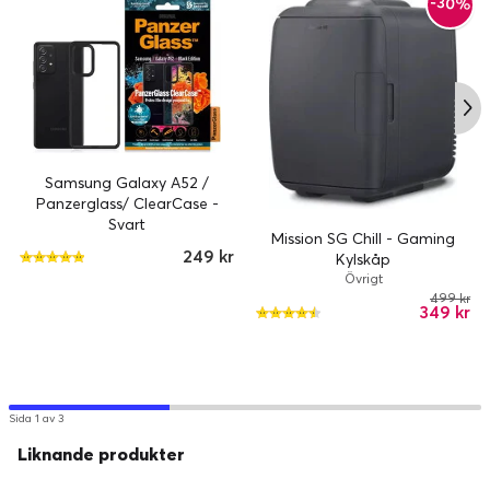
-30%
Samsung Galaxy A52 /
Panzerglass/ ClearCase -
Svart
Mission SG Chill - Gaming
249 kr
Kylskåp
Övrigt
499 kr
349 kr
Sida 1 av 3
Liknande produkter