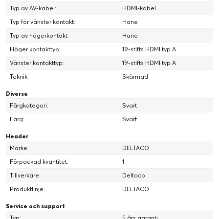
Typ av AV-kabel:
HDMI-kabel
Typ för vänster kontakt:
Hane
Typ av högerkontakt:
Hane
Höger kontakttyp:
19-stifts HDMI typ A
Vänster kontakttyp:
19-stifts HDMI typ A
Teknik:
Skärmad
Diverse
Färgkategori:
Svart
Färg:
Svart
Header
Märke:
DELTACO
Förpackad kvantitet:
1
Tillverkare:
Deltaco
Produktlinje:
DELTACO
Service och support
Typ:
5 års garanti