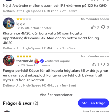
Nöjd. Använder mellan datorn och IPS-skärmen på 120 Hz QHD.
Deltaco Ultra High-Speed HDMI-kabel / 2m - Svart
tio månader sedan
bjojo
3
0
Lvl 15 Influential Senator
Klarar inte 4k120, går bara välja 60 som högsta
uppdateringsfrekvens i 4k. Med annan bättre sladd får jag
4k120.
Deltaco Ultra High-Speed HDMI-kabel / 3m - Svart
tio månader sedan
themarvid
Verifierad köpare
1
0
Lvl 20 Grand Sorceress
Funger perfekt! Köpte för att koppla högtalare till tv där jag har
en chromecast inkopplad. Fungerar perfekt och bekvämt att
styra ljud från en kontroll.
Deltaco Ultra High-Speed HDMI-kabel / 1m - Svart
Visa fler recensioner
Frågor & svar
(2)
Ställ en fråga
över fyra år sedan