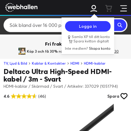
Logga in
Samla XP till ditt konto
Spara kvitton digitalt
Fri frakt över 800 kr.
Inte medlem?
Skapa konto
Köp 3 och få 30% rabatt
med rabattkoden 3Gives30
TV, Ljud & Bild
Kablar & Kontakter
HDMI
HDMI-kablar
Deltaco Ultra High-Speed HDMI-
kabel / 3m - Svart
HDMI-kablar / Skärmad / Svart
/
Artikelnr: 337029 (1051794)
4.6
(46)
Spara