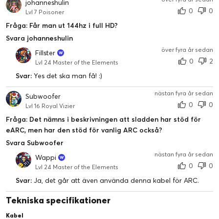
johanneshulin
0
0
Lvl 7 Poisoner
Fråga: Får man ut 144hz i full HD?
Svara johanneshulin
över fyra år sedan
Fillster
0
2
Lvl 24 Master of the Elements
Svar:
Yes det ska man få! :)
nästan fyra år sedan
Subwoofer
0
0
Lvl 16 Royal Vizier
Fråga: Det nämns i beskrivningen att sladden har stöd för
eARC, men har den stöd för vanlig ARC också?
Svara Subwoofer
nästan fyra år sedan
Wappi
0
0
Lvl 24 Master of the Elements
Svar:
Ja, det går att även använda denna kabel för ARC.
Tekniska specifikationer
Kabel