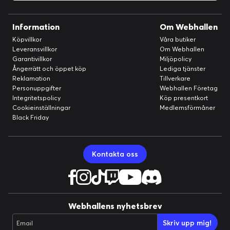
Information
Om Webhallen
Köpvillkor
Våra butiker
Leveransvillkor
Om Webhallen
Garantivillkor
Miljöpolicy
Ångerrätt och öppet köp
Lediga tjänster
Reklamation
Tillverkare
Personuppgifter
Webhallen Företag
Integritetspolicy
Köp presentkort
Cookieinställningar
Medlemsförmåner
Black Friday
Kontakta oss
Webhallens nyhetsbrev
Skriv upp mig!
Email