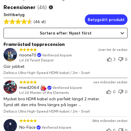
Recensioner
(46)
Snittbetyg
Betygsätt produkt
(46 st)
Sortera efter: Nyast först
Framröstad topprecension
över tre år sedan
noone70
Verifierad köpare
3
0
Lvl 24 Tyrant Despot
Gör jobbet
Deltaco Ultra High-Speed HDMI-kabel / 2m - Svart
sex månader sedan
mwd2064
Verifierad köpare
0
0
Lvl 24 Master of the Elements
Mycket bra HDMI kabel och perfekt längd 2 meter.
Synd att den inte finns längre på lager ...
Deltaco Ultra High-Speed HDMI-kabel / 2m - Svart
åtta månader sedan
No-Face
Verifierad köpare
0
0