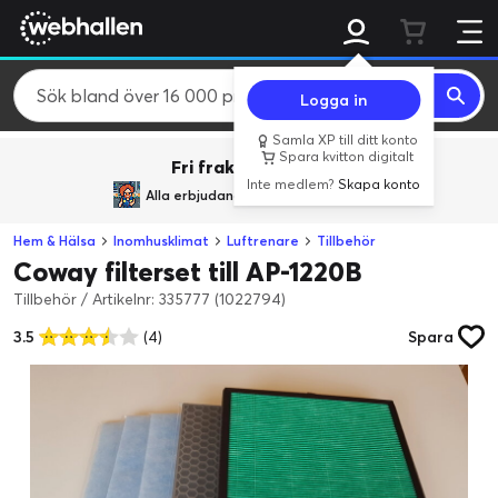
Logga in
Samla XP till ditt konto
Spara kvitton digitalt
Fri frakt över 800 kr.
Inte medlem?
Skapa konto
Alla erbjudanden från
BACK TO REALITY
Hem & Hälsa
Inomhusklimat
Luftrenare
Tillbehör
Coway filterset till AP-1220B
Tillbehör
/
Artikelnr: 335777 (1022794)
3.5
(4)
Spara