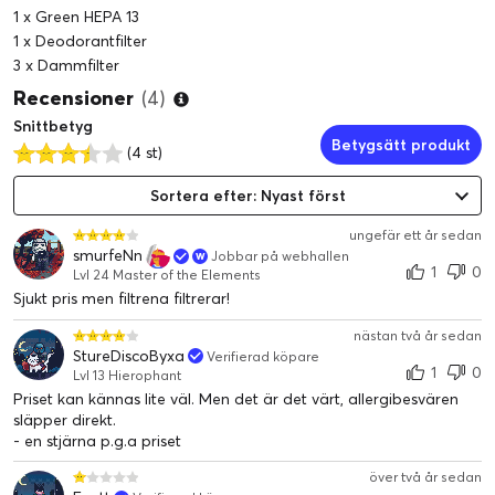
1 x Green HEPA 13
1 x Deodorantfilter
3 x Dammfilter
Recensioner
(4)
Snittbetyg
Betygsätt produkt
(4 st)
Sortera efter: Nyast först
ungefär ett år sedan
smurfeNn
Jobbar på webhallen
1
0
Lvl 24 Master of the Elements
Sjukt pris men filtrena filtrerar!
nästan två år sedan
StureDiscoByxa
Verifierad köpare
1
0
Lvl 13 Hierophant
Priset kan kännas lite väl. Men det är det värt, allergibesvären
släpper direkt.
- en stjärna p.g.a priset
över två år sedan