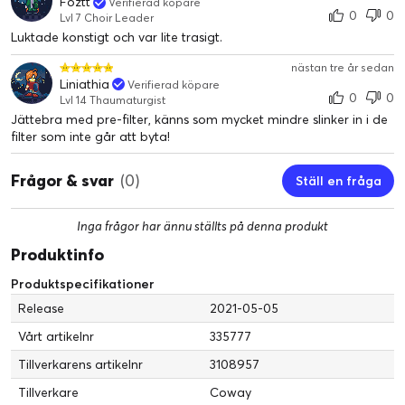
Foztt
Verifierad köpare
0
0
Lvl 7 Choir Leader
Luktade konstigt och var lite trasigt.
nästan tre år sedan
Liniathia
Verifierad köpare
0
0
Lvl 14 Thaumaturgist
Jättebra med pre-filter, känns som mycket mindre slinker in i de
filter som inte går att byta!
Frågor & svar
(0)
Ställ en fråga
Inga frågor har ännu ställts på denna produkt
Produktinfo
Produktspecifikationer
Release
2021-05-05
Vårt artikelnr
335777
Tillverkarens artikelnr
3108957
Tillverkare
Coway