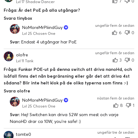
7
0
Lvl 17 Shadow Dancer
Fråga: Är det PoE på alla utgångar?
Svara tinybox
ungefär fem år sedan
NoMoreMrPliindGuy
6
0
Lvl 25 Chosen One
Svar:
Endast 4 utgångar har PoE
ungefär fem år sedan
olofre
3
0
Lvl 11 Tank
Fråga: Funkar POE-ut på denna switch att driva nanoHd, och
isåfall finns det nån begränsning eller går det att driva 4st
sådana? Blir inte helt klok på de olika typerna som finns :-)
Svara olofre
nästan fem år sedan
NoMoreMrPliindGuy
8
1
Lvl 25 Chosen One
Svar:
Hej! Switchen kan driva 52W som mest och varje
NanoHD drar ca 10W, you're safe! :)
ungefär tre år sedan
tomte0