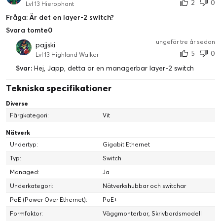
2
0
Lvl 13 Hierophant
Fråga: Är det en layer-2 switch?
Svara tomte0
ungefär tre år sedan
pajjski
5
0
Lvl 13 Highland Walker
Svar:
Hej, Japp, detta är en managerbar layer-2 switch
Tekniska specifikationer
Diverse
Färgkategori:
Vit
Nätverk
Undertyp:
Gigabit Ethernet
Typ:
Switch
Managed:
Ja
Underkategori:
Nätverkshubbar och switchar
PoE (Power Over Ethernet):
PoE+
Formfaktor:
Väggmonterbar, Skrivbordsmodell