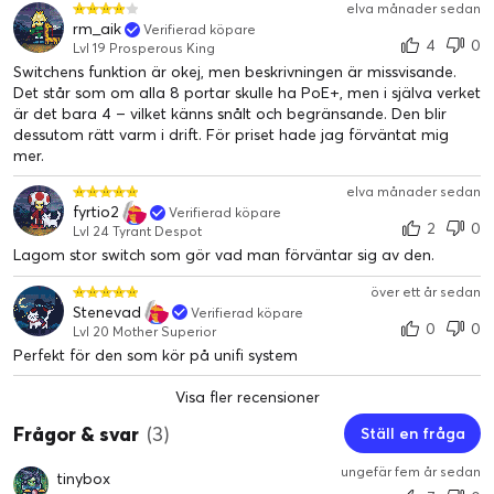
elva månader sedan
rm_aik
Verifierad köpare
4
0
Lvl 19 Prosperous King
Switchens funktion är okej, men beskrivningen är missvisande.
Det står som om alla 8 portar skulle ha PoE+, men i själva verket
är det bara 4 – vilket känns snålt och begränsande. Den blir
dessutom rätt varm i drift. För priset hade jag förväntat mig
mer.
elva månader sedan
fyrtio2
Verifierad köpare
2
0
Lvl 24 Tyrant Despot
Lagom stor switch som gör vad man förväntar sig av den.
över ett år sedan
Stenevad
Verifierad köpare
0
0
Lvl 20 Mother Superior
Perfekt för den som kör på unifi system
Visa fler recensioner
Frågor & svar
(3)
Ställ en fråga
ungefär fem år sedan
tinybox