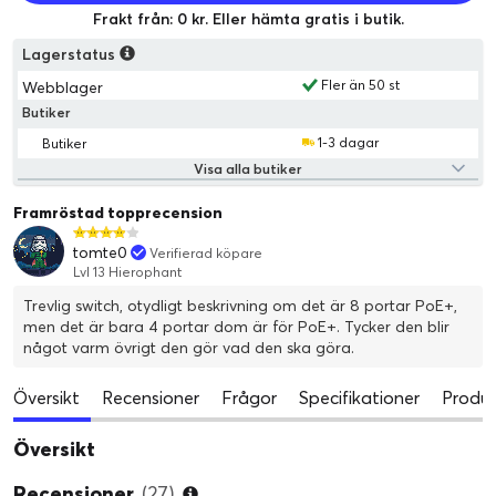
Frakt från: 0 kr. Eller hämta gratis i butik.
Lagerstatus
Fler än 50 st
Webblager
Butiker
1-3 dagar
Butiker
Visa alla butiker
Framröstad topprecension
tomte0
Verifierad köpare
Lvl 13 Hierophant
Trevlig switch, otydligt beskrivning om det är 8 portar PoE+,
men det är bara 4 portar dom är för PoE+. Tycker den blir
något varm övrigt den gör vad den ska göra.
Översikt
Recensioner
Frågor
Specifikationer
Produk
Översikt
Recensioner
(27)