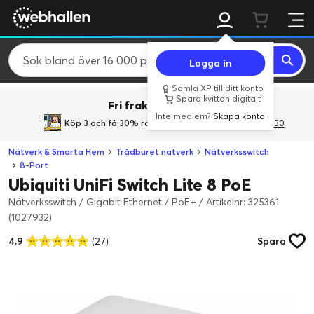
Logga in
Samla XP till ditt konto
Spara kvitton digitalt
Fri frakt över 800 kr.
Inte medlem?
Skapa konto
Köp 3 och få 30% rabatt
med rabattkoden 3Gives30
Nätverk & Smarta Hem
Trådburet nätverk
Nätverksswitch
8-Port
Ubiquiti UniFi Switch Lite 8 PoE
Nätverksswitch / Gigabit Ethernet / PoE+
/
Artikelnr: 325361
(1027932)
4.9
(27)
Spara