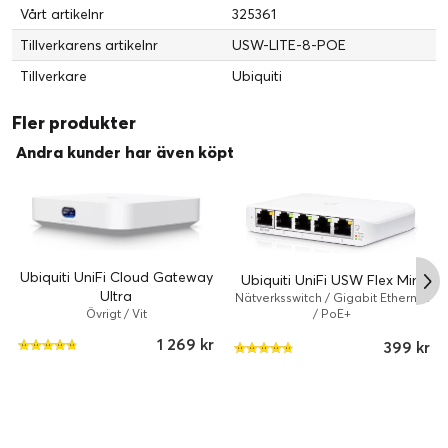
Vårt artikelnr
325361
Tillverkarens artikelnr
USW-LITE-8-POE
Tillverkare
Ubiquiti
Fler produkter
Andra kunder har även köpt
Ubiquiti UniFi Cloud Gateway
Ubiquiti UniFi USW Flex Mini
Ultra
Nätverksswitch / Gigabit Ethernet
/ PoE+
Övrigt / Vit
1 269 kr
399 kr