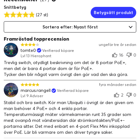
Snittbetyg
Betygsätt produkt
(27 st)
Sortera efter: Nyast först
Framröstad topprecension
ungefär tre år sedan
tomte0
Verifierad köpare
16
0
Lvl 13 Hierophant
Trevlig switch, otydligt beskrivning om det är 8 portar PoE+,
men det är bara 4 portar dom är för PoE+.
Tycker den blir något varm övrigt den gör vad den ska göra.
fyra månader sedan
marcus.rangell
Verifierad köpare
2
0
Lvl 9 Adviser
Stabil och bra switch. Kör man Ubiquiti i övrigt är den given om
man behöver 4 PoE+ och 4 enkla portar.
Temperaturmässigt mäter värmekameran runt 35 grader som
mest ovanpå mot vänstersidan där strömkontakten/PoE+-
portarna sitter. Det med enbart en 4-port Flex Mini inkopplad
över PoE. Lär bli varmare om den driver tyngre saker.