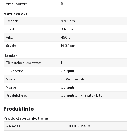
Antal portar:
8
Mått och vikt
Längd:
9.96 cm
Höjd:
3.17 cm
Vikt:
450 g
Bredd:
16.37 cm
Header
Förpackad kvantitet:
1
Tillverkare:
Ubiquiti
Modell:
USW-Lite-8-POE
Märke:
Ubiquiti
Produktlinje:
Ubiquiti UniFi Switch Lite
Produktinfo
Produktspecifikationer
Release
2020-09-18