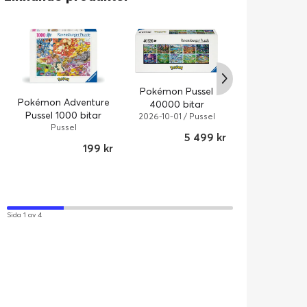
Pokémon Pussel
Pokémon Illum
Pokémon Adventure
40000 bitar
Pussel 2000 
Pussel 1000 bitar
2026-10-01 / Pussel
Pussel
Pussel
5 499 kr
199 kr
Sida 1 av 4