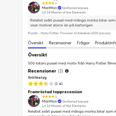
ManMon
Verifierad köpare
Lvl 24 Master of the Elements
Relativt svårt pussel med många mörka bitar som i
visar motivet större än på kartongen.
Puzzle - Harry Potter: Prisoner of Azkaban (500 pieces)
Översikt
Recensioner
Frågor
Produktinf
Översikt
500-bitars pussel med motiv från Harry Potter film
Recensioner
(2)
Snittbetyg
(2 st)
Framröstad topprecension
ManMon
Verifierad köpare
Lvl 24 Master of the Elements
Relativt svårt pussel med många mörka bitar som in