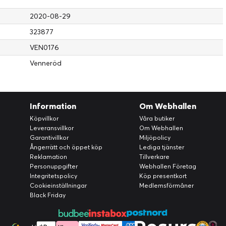
2020-08-29
323877
VEN0176
Venneröd
Information
Om Webhallen
Köpvillkor
Våra butiker
Leveransvillkor
Om Webhallen
Garantivillkor
Miljöpolicy
Ångerrätt och öppet köp
Lediga tjänster
Reklamation
Tillverkare
Personuppgifter
Webhallen Företag
Integritetspolicy
Köp presentkort
Cookieinställningar
Medlemsförmåner
Black Friday