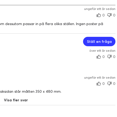
ungefär ett år sedan
0
0
m dessutom passar in på flera olika ställen. Ingen poster på
Ställ en fråga
över ett år sedan
0
0
ungefär ett år sedan
0
0
 baksidan står måtten 350 x 480 mm.
Visa fler svar