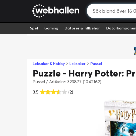
Spel
Gaming
Datorer & Tillbehör
Datorkomponen
Leksaker & Hobby
Leksaker
Pussel
Puzzle - Harry Potter: P
Pussel
/
Artikelnr: 323877 (1042162)
3.5
(2)