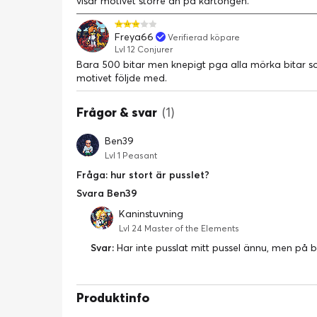
visar motivet större än på kartongen.
Freya66
Verifierad köpare
Lvl 12 Conjurer
Bara 500 bitar men knepigt pga alla mörka bitar so
motivet följde med.
Frågor & svar
(1)
Ben39
Lvl 1 Peasant
Fråga: hur stort är pusslet?
Svara Ben39
Kaninstuvning
Lvl 24 Master of the Elements
Svar:
Har inte pusslat mitt pussel ännu, men på
Produktinfo