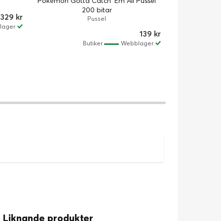
Pokémon Gotta Catch 'Em All Pussel
200 bitar
329 kr
Pussel
Pokémon Circ
lager
Poké
139 kr
Butiker
Webblager
Liknande produkter