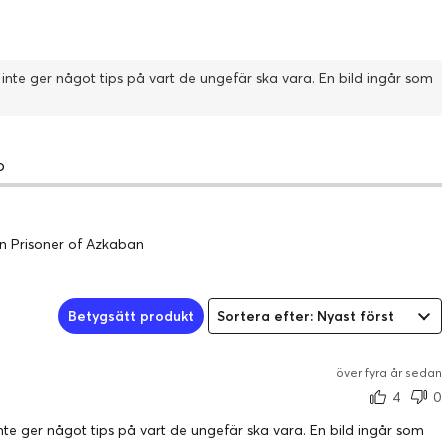
nte ger något tips på vart de ungefär ska vara. En bild ingår som
o
en Prisoner of Azkaban
Betygsätt produkt
Sortera efter: Nyast först
över fyra år sedan
4
0
te ger något tips på vart de ungefär ska vara. En bild ingår som