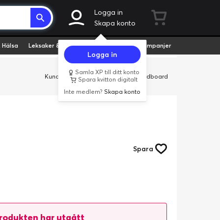
Logga in
Skapa konto
 Hälsa
Leksaker & Hobby
Fyndvaror
Kampanjer
Logga in
Samla XP till ditt konto
Kundservice
Butiker
Företag
Cardboard
Spara kvitton digitalt
Inte medlem?
Skapa konto
Spara
rodukten har utgått