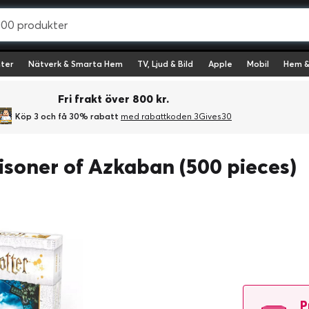
ter
Nätverk & Smarta Hem
TV, Ljud & Bild
Apple
Mobil
Hem &
Fri frakt över 800 kr.
Köp 3 och få 30% rabatt
med rabattkoden 3Gives30
risoner of Azkaban (500 pieces)
P