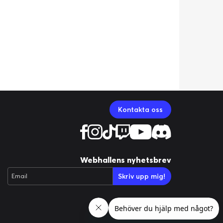
Kontakta oss
Webhallens nyhetsbrev
Skriv upp mig!
Email