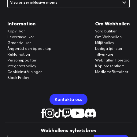
Visa priser inklusive moms
Information
Om Webhallen
Få jobbet gjort
Köpvillkor
Våra butiker
Unga byggare kan styra lastbilens tippfunktion.
Leveransvillkor
Om Webhallen
Garantivillkor
Miljöpolicy
Ångerrätt och öppet köp
Lediga tjänster
Reklamation
Tillverkare
Personuppgifter
Webhallen Företag
Integritetspolicy
Köp presentkort
Cookieinställningar
Medlemsförmåner
Black Friday
Kontakta oss
Webhallens nyhetsbrev