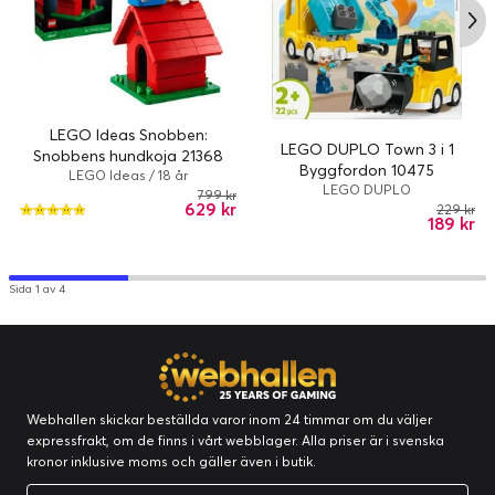
Utveckla finmotoriken
Grävmaskinen har rörlig hytt och justerbar skyffel
LEGO Ideas Snobben:
LEGO DUPLO Town 3 i 1
Snobbens hundkoja 21368
Byggfordon 10475
LEGO Ideas / 18 år
LEGO DUPLO
799 kr
629 kr
229 kr
189 kr
Sida 1 av 4
Webhallen skickar beställda varor inom 24 timmar om du väljer
expressfrakt, om de finns i vårt webblager. Alla priser är i svenska
kronor inklusive moms och gäller även i butik.