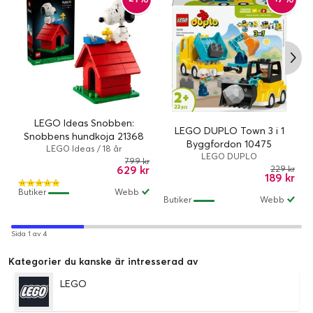
LEGO Ideas Snobben:
LEGO DUPLO Town 3 i 1
Snobbens hundkoja 21368
Byggfordon 10475
LEGO Ideas / 18 år
LEGO DUPLO
799 kr
629 kr
229 kr
189 kr
Butiker
Webb
Butiker
Webb
Sida 1 av 4
Kategorier du kanske är intresserad av
LEGO