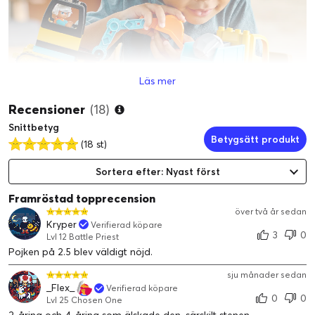
Läs mer
Recensioner
(18)
Snittbetyg
Betygsätt produkt
(18 st)
Byggarbetsplatsfordon och arbetare
Utveckla förskolebarns finmotorik och
Sortera efter: Nyast först
problemlösningsförmåga med denna leksak.
Framröstad topprecension
över två år sedan
Kryper
Verifierad köpare
3
0
Lvl 12 Battle Priest
Pojken på 2.5 blev väldigt nöjd.
sju månader sedan
_Flex_
Verifierad köpare
0
0
Lvl 25 Chosen One