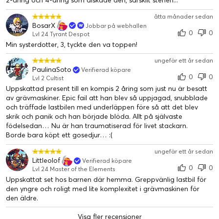
2-åring och 4-åring som älskade den, särskilt stenen...
åtta månader sedan
BosarX
Jobbar på webhallen
0
0
Lvl 24 Tyrant Despot
Min systerdotter, 3, tyckte den va toppen!
ungefär ett år sedan
PaulinaSoto
Verifierad köpare
0
0
Lvl 2 Cultist
Uppskattad present till en kompis 2 åring som just nu är besatt
av grävmaskiner. Epic fail att han blev så uppjagad, snubblade
och träffade lastbilen med underläppen före så att det blev
skrik och panik och han började blöda. Allt på självaste
födelsedan… Nu är han traumatiserad för livet stackarn.
Borde bara köpt ett gosedjur… :(
Perfekt för blivande byggare från 2 år
ungefär ett år sedan
Detta mångsidiga set innehåller 2 byggnadsarbetare, en tippbil
Littleolof
Verifierad köpare
och en grävmaskin med rörlig hytt och skyffel.
0
0
Lvl 24 Master of the Elements
Uppskattat set hos barnen där hemma. Greppvänlig lastbil för
den yngre och roligt med lite komplexitet i grävmaskinen för
LEGO® DUPLO® Construction Lastbil och
den äldre.
grävmaskin
Visa fler recensioner