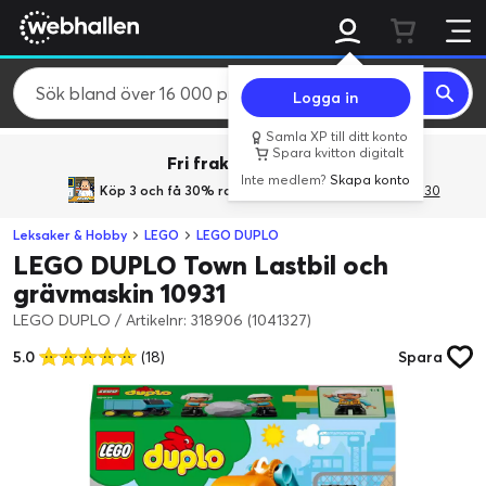
Logga in
Samla XP till ditt konto
Spara kvitton digitalt
Fri frakt över 800 kr.
Inte medlem?
Skapa konto
Köp 3 och få 30% rabatt
med rabattkoden 3Gives30
Leksaker & Hobby
LEGO
LEGO DUPLO
LEGO DUPLO Town Lastbil och
grävmaskin 10931
LEGO DUPLO
/
Artikelnr: 318906 (1041327)
5.0
(18)
Spara