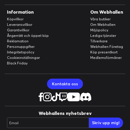
tandborste
Information
Om Webhallen
Premium Gum Care tar tack vare dess flexibla design bort u
pp till 10 gånger mer plack än en vanlig tandborste. Den rör s
Köpvillkor
Våra butiker
Leveransvillkor
Om Webhallen
ig för att förbättra vår unika Philips Sonicare-rengöringstek
Garantivillkor
Miljöpolicy
nik så att du får en exceptionell rengöring som du både ser
Ångerrätt och öppet köp
Lediga tjänster
och känner oavsett hur du borstar tänderna.
Reklamation
Tillverkare
Personuppgifter
Webhallen Företag
Integritetspolicy
Köp presentkort
Cookieinställningar
Medlemsförmåner
Black Friday
Kontakta oss
Upp till två gånger mer ytkontakt** för enkel
Webhallens nyhetsbrev
djuprengöring
Skriv upp mig!
Email