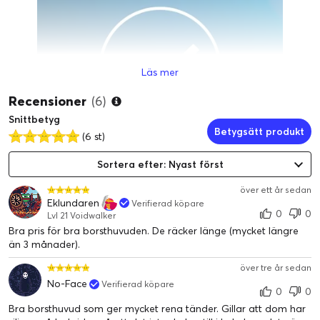
Läs mer
Recensioner
(6)
Snittbetyg
Betygsätt produkt
(6 st)
Testade för att tillgodose alla dina munhälsobehov
Sortera efter: Nyast först
Alla Philips Sonicare-borsthuvuden är säkra och skonsamm
över ett år sedan
Eklundaren
Verifierad köpare
a mot tänder och tandkött. Under våra tester sätts varje bo
0
0
Lvl 21 Voidwalker
rsthuvud på prov för att garantera hållbarheten och ge ett e
Bra pris för bra borsthuvuden. De räcker länge (mycket längre
nastående resultat varje gång du borstar.
än 3 månader).
över tre år sedan
No-Face
Verifierad köpare
0
0
Bra borsthuvud som ger mycket rena tänder. Gillar att dom har