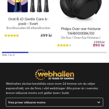
Oral-B iO Gentle Care 6-
Philips Sonicares avancerade soniska teknik
pack - Svart
Borsthuvuden till eltandborstar
Philips Over-ear-hörlurar
Philips Sonicares avancerade soniska teknik sprutar vatten
TAH8000EBK/00
499 kr
mellan tänderna, och dess borsttag bryter upp plack och sv
On-Ear / Over-Ear Hörlurar /
Trådlös, Kabelansluten / ANC / 70
eper bort den för en mycket effektiv daglig borstning.
1 990 kr
890 kr
timmar / Hörlurar / Svart
Sida 1 av 4
Webhallen skickar beställda varor inom 24 timmar om du väljer
expressfrakt, om de finns i vårt webblager. Alla priser är i svenska
kronor inklusive moms och gäller även i butik.
Visa priser inklusive moms
Tar bort upp till 10 gånger mer plack än en vanlig