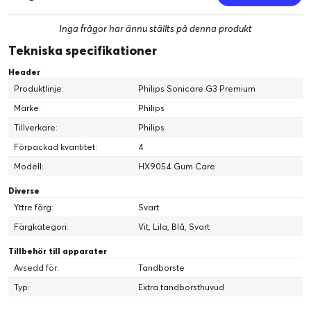
Inga frågor har ännu ställts på denna produkt
Tekniska specifikationer
Du vet alltid när du behöver byta borsthuvud och får
alltid en effektiv rengöring.
Header
Produktlinje:
Philips Sonicare G3 Premium
Borsthuvuden blir mindre effektiva efter tre månaders anvä
Märke:
Philips
ndning, men med BrushSync™ påminner vi dig innan det hän
Tillverkare:
Philips
der. Din smarta tandborste håller koll på hur ofta och hur hår
t du borstar, och signalerar när det är dags att byta. Har du i
Förpackad kvantitet:
4
nte en smart Philips Sonicare-tandborste? Inga problem, hå
Modell:
HX9054 Gum Care
ll bara koll på de blå utbytesborststråna – när de blir vita vet
du att det är dags.
Diverse
Yttre färg:
Svart
Färgkategori:
Vit, Lila, Blå, Svart
Tillbehör till apparater
Avsedd för:
Tandborste
Typ:
Extra tandborsthuvud