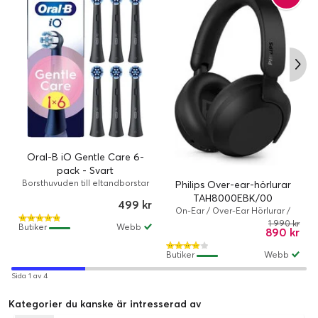
Oral-B iO Gentle Care 6-
pack - Svart
Borsthuvuden till eltandborstar
Philips Over-ear-hörlurar
TAH8000EBK/00
499 kr
On-Ear / Over-Ear Hörlurar /
Trådlös, Kabelansluten / ANC /
1 990 kr
Butiker
Webb
890 kr
70 timmar / Hörlurar / Svart
Butiker
Webb
Sida 1 av 4
Kategorier du kanske är intresserad av