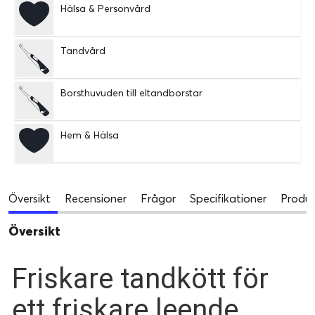
Hälsa & Personvård
Tandvård
Borsthuvuden till eltandborstar
Hem & Hälsa
Översikt
Recensioner
Frågor
Specifikationer
Produk
Översikt
Friskare tandkött för
ett friskare leende