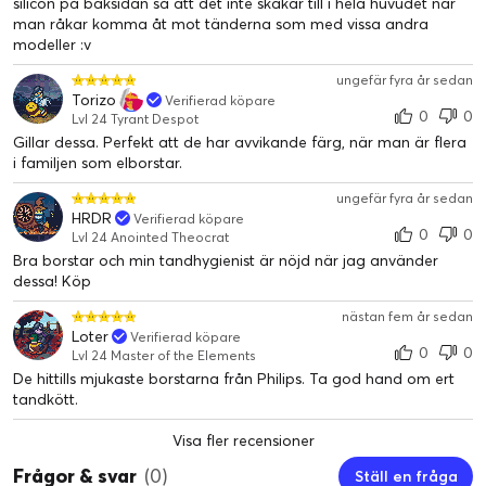
silicon på baksidan så att det inte skakar till i hela huvudet när
man råkar komma åt mot tänderna som med vissa andra
modeller :v
ungefär fyra år sedan
Torizo
Verifierad köpare
0
0
Lvl 24 Tyrant Despot
Gillar dessa. Perfekt att de har avvikande färg, när man är flera
Klickas på så att det blir enkelt att fästa
i familjen som elborstar.
borsthuvudet
ungefär fyra år sedan
HRDR
Ditt Premium Gum Care-borsthuvud passar perfekt till alla
Verifierad köpare
0
0
Lvl 24 Anointed Theocrat
Philips Sonicare-tandborsthandtag, förutom PowerUp Batt
Bra borstar och min tandhygienist är nöjd när jag använder
ery och Essence. Klicka bara på och av när du ska byta eller r
dessa! Köp
engöra.
nästan fem år sedan
Loter
Verifierad köpare
0
0
Lvl 24 Master of the Elements
De hittills mjukaste borstarna från Philips. Ta god hand om ert
tandkött.
Visa fler recensioner
Frågor & svar
(0)
Ställ en fråga