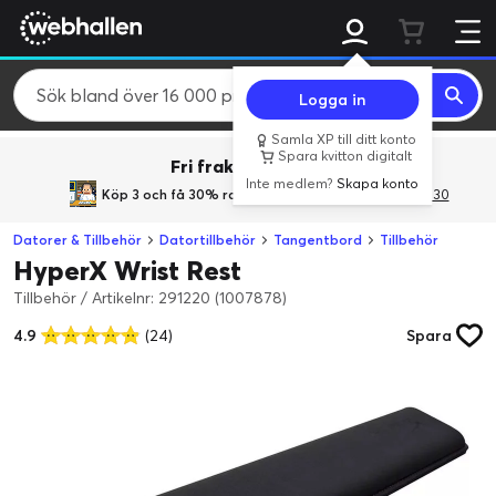
Logga in
Samla XP till ditt konto
Spara kvitton digitalt
Fri frakt över 800 kr.
Inte medlem?
Skapa konto
Köp 3 och få 30% rabatt
med rabattkoden 3Gives30
Datorer & Tillbehör
Datortillbehör
Tangentbord
Tillbehör
HyperX Wrist Rest
Tillbehör
/
Artikelnr: 291220 (1007878)
4.9
(24)
Spara