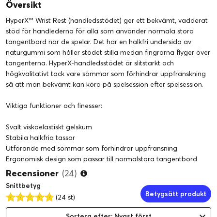
Översikt
HyperX™ Wrist Rest (handledsstödet) ger ett bekvämt, vadderat
stöd för handlederna för alla som använder normala stora
tangentbord när de spelar. Det har en halkfri undersida av
naturgummi som håller stödet stilla medan fingrarna flyger över
tangenterna. HyperX-handledsstödet är slitstarkt och
högkvalitativt tack vare sömmar som förhindrar uppfranskning
så att man bekvämt kan köra på spelsession efter spelsession.
Viktiga funktioner och finesser:
Svalt viskoelastiskt gelskum
Stabila halkfria tassar
Utförande med sömmar som förhindrar uppfransning
Ergonomisk design som passar till normalstora tangentbord
Recensioner
(24)
Snittbetyg
Betygsätt produkt
(24 st)
Sortera efter: Nyast först