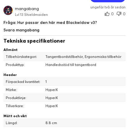
ungefär två år sedan
mangabang
0
0
Lvl 13 Shieldmaiden
Fråga: Hur passar den här med Blackwidow v3?
Svara mangabang
Tekniska specifikationer
Allmänt
Tillbehörskategori:
Tangentbordstillbehör, Ergonomiska tillbehör
Produkttyp:
Handledsstöd till tangentbord
Header
Förpackad kvantitet:
1
Märke:
HyperX
Produktlinje:
HyperX
Tillverkare:
HyperX
Mått och vikt
Längd:
8.8 cm