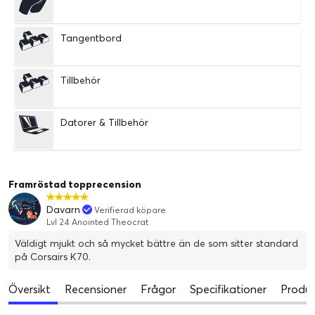
Tangentbord
Tillbehör
Datorer & Tillbehör
Framröstad topprecension
Davarn
Verifierad köpare
Lvl 24 Anointed Theocrat
Väldigt mjukt och så mycket bättre än de som sitter standard
på Corsairs K70.
Översikt
Recensioner
Frågor
Specifikationer
Produk