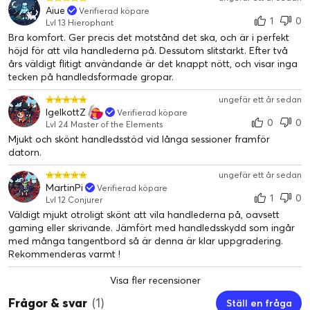
Aiue
Verifierad köpare
1
0
Lvl 13 Hierophant
Bra komfort. Ger precis det motstånd det ska, och är i perfekt
höjd för att vila handlederna på. Dessutom slitstarkt. Efter två
års väldigt flitigt användande är det knappt nött, och visar inga
tecken på handledsformade gropar.
ungefär ett år sedan
IgelkottZ
Verifierad köpare
0
0
Lvl 24 Master of the Elements
Mjukt och skönt handledsstöd vid långa sessioner framför
datorn.
ungefär ett år sedan
MartinPi
Verifierad köpare
1
0
Lvl 12 Conjurer
Väldigt mjukt otroligt skönt att vila handlederna på, oavsett
gaming eller skrivande. Jämfört med handledsskydd som ingår
med många tangentbord så är denna är klar uppgradering.
Rekommenderas varmt !
Visa fler recensioner
Frågor & svar
(1)
Ställ en fråga