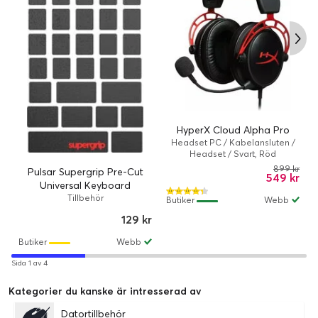
HyperX Cloud Alpha Pro
Headset PC / Kabelansluten /
Headset / Svart, Röd
899 kr
Pulsar Supergrip Pre-Cut
549 kr
Universal Keyboard
Tillbehör
Butiker
Webb
129 kr
Butiker
Webb
Sida 1 av 4
Kategorier du kanske är intresserad av
Datortillbehör