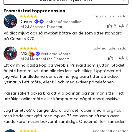
Framröstad topprecension
nästan åtta år sedan
Davarn
Jobbar på webhallen
8
0
Lvl 24 Anointed Theocrat
Väldigt mjukt och så mycket bättre än de som sitter standard
på Corsairs K70.
tolv månader sedan
LVIX
Verifierad köpare
1
0
Lvl 24 Master of the Elements
Ett av mina bästa köp på Webbis. Prisvärd som sjutton! Stödet
är inte bara mjukt utan alldeles lent och silkigt. Upptäcker att
jag vilar handlederna där även när jag bara tittar på video,
lyssnar in i ett möte, eller till och med skriver på telefonen.
Passar säkert också bra att vila pannan på när man sitter i ett
urtråkigt onlinemöte eller kämpar med något annat psykiskt.
Jag har ett 65% tangentbord, och det räcker med marginal,
men hade varit gött med typ en 75 cm version så man även
kunde köra musen bekvämt samtidigt. Önskemål för framtiden!
ungefär ett år sedan