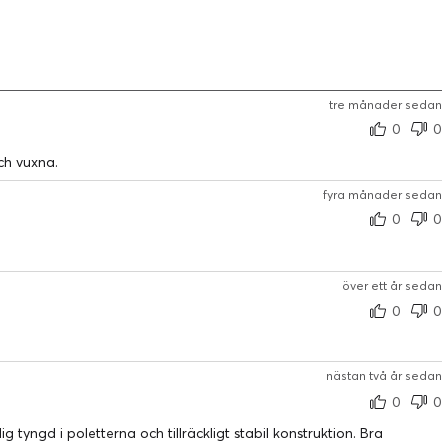
tre månader sedan
0
0
ch vuxna.
fyra månader sedan
0
0
över ett år sedan
0
0
nästan två år sedan
0
0
lig tyngd i poletterna och tillräckligt stabil konstruktion. Bra