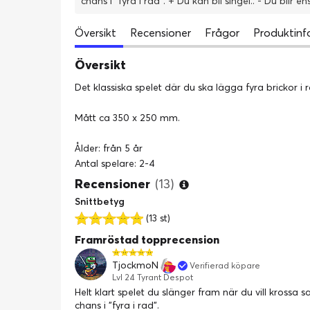
chans i "fyra i rad". + Du kan bli singel..
Översikt
Recensioner
Frågor
Produktinf
Översikt
Det klassiska spelet där du ska lägga fyra brickor i r
Mått ca 350 x 250 mm.
Ålder: från 5 år
Antal spelare: 2-4
Recensioner
(13)
Snittbetyg
(13 st)
Framröstad topprecension
TjockmoN
Verifierad köpare
Lvl 24 Tyrant Despot
Helt klart spelet du slänger fram när du vill kross
chans i "fyra i rad".