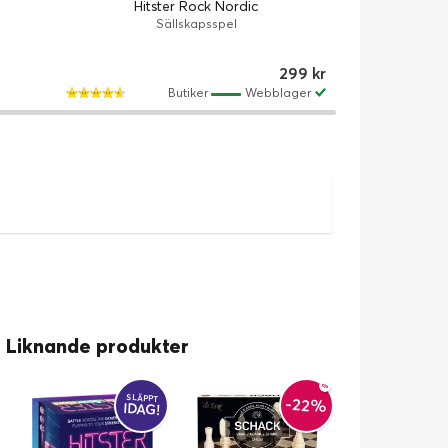
Hitster Rock Nordic
Sällskapsspel
299 kr
Butiker
Webblager
Liknande produkter
SLÄPPT
-22%
IDAG!