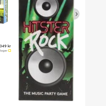
Alga 
Experi
349 kr
lager