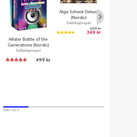
Alga Schack Deluxe
(Nordic)
Sällskapsspel
Alga Bondespel
449 kr
349 kr
Sällskapss
Hitster Battle of the
Generations (Nordic)
Sällskapsspel
499 kr
Sida 1 av 4