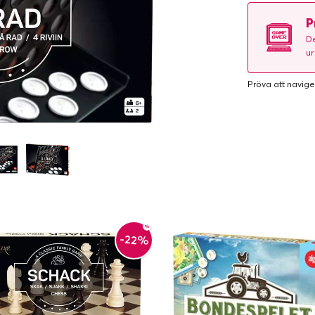
P
De
ur
Pröva att navige
-22%