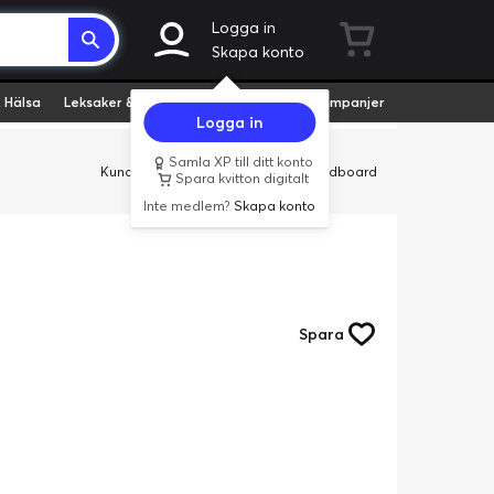
Logga in
Skapa konto
 Hälsa
Leksaker & Hobby
Fyndvaror
Kampanjer
Logga in
Samla XP till ditt konto
Kundservice
Butiker
Företag
Cardboard
Spara kvitton digitalt
Inte medlem?
Skapa konto
Spara