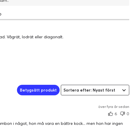
 - Du blir ensam..
o
ad. Vågrät, lodrät eller diagonalt.
Betygsätt produkt
Sortera efter: Nyast först
över fyra år sedan
6
0
a sambon i något, hon må vara en bättre kock... men hon har ingen