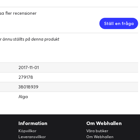
sa fler recensioner
Ställ en fråga
r ännu ställts på denna produkt
2017-11-01
279178
38018939
Alga
Information
Om Webhallen
Köpvillkor
Våra butiker
Leveransvillkor
Om Webhallen