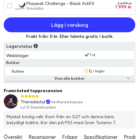
Playseat Challenge - Black ActiFit
2 699 kr
1 999 kr
Simulator
Lägg i varukorg
Frakt från: 0 kr. Eller hämta gratis i butik.
Lagerstatus
1 st
Webblager
Butiker
Ej i lager
Butiker
Visa alla butiker
Framröstad topprecension
Theradactyl
Verifierad köpare
Lvl 13 Shieldmaiden
Mycket trevlig ratt. Kom från en G27 och denna käns
betydligt bättre. Kör den på PS5 med Gran Turismo 7.
Översikt
Recensioner
Frågor
Specifikationer
Produk