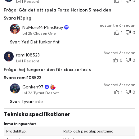
1
0
Lvl 1 Peasant
Fråga: Går det att spela Forza Horizon 5 med den
Svara N3pirg
nästan tre år sedan
NoMoreMrPliindGuy
1
0
Lvl 25 Chosen One
Svar:
Yes! Det funkar fint!
över två år sedan
rami108523
0
0
Lvl 1 Peasant
Fråga: hej fungerar den för xbox series s
Svara rami108523
över två år sedan
Gonken97
1
0
Lvl 24 Tyrant Despot
Svar:
Tyvärr inte
Tekniska specifikationer
Inmatningsenhet
Produkttyp:
Ratt- och pedaluppsättning