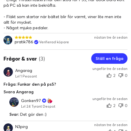
på PC så kan inte bekräfta.
EKOSYSTEM-READY
Kompatibel på PS4™, PS3™ & PC med löstagbara Thrustmaster
- Fläkt som startar när bältet blir för varmt, viner lite men inte
rattar** (599XX EVO 30 Ratt-tillägg Alcantara Edition, TM läder
allt för mycket.
28 GT Ratt-tillägg, Ferrari F1 Ratt-tillägg, Ferrari GTE Ratt-
- Något mjuka pedaler.
tillägg, etc. .).
nästan tre år sedan
Kompatibel med PS4™, PS3™ & PC med Thrustmaster 3-
pratik786
Verifierad köpare
pedalset T3PA-PRO**.
Kompatibel på PS4™, PS3™ & PC med TH8A-växlare** (TH8A -
Frågor & svar
(3)
Ställ en fråga
Thrustmaster TH8-tillägg).
*säljs separat
ungefär tre år sedan
Angarag
2
0
Lvl 1 Peasant
Thrustmaster Quick Release-system
Fråga: Funkar den på ps5?
Thrustmaster Quick Release-systemet gör det möjligt att snabbt
växla från en ratt till en annan – på bara några sekunder. Detta
Svara Angarag
innovativa koncept ger rattbasägare möjlighet att köpa
ungefär tre år sedan
Gonken97
separata löstagbara Thrustmasterrattar för användning
2
0
Lvl 24 Tyrant Despot
tillsammans med deras befintliga bas. Njut av optimal realism i
Svar:
Det gör den :)
alla typer av racingtävlingar!
nästan tre år sedan
N3pirg