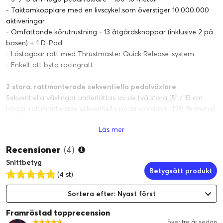
- Taktomkopplare med en livscykel som överstiger 10.000.000
aktiveringar
- Omfattande körutrustning - 13 åtgärdsknappar (inklusive 2 på
basen) + 1 D-Pad
- Löstagbar ratt med Thrustmaster Quick Release-system
- Enkelt att byta racingratt
2 stora, rattmonterade sekventiella pedalväxlare
Sekventiella växlingar underlättas av de två stora (5” / 13 cm
höga), rattmonterade sekventiella pedalväxlarna i 100 % metall,
och en superexklusiv taktomkopplare (med en livslängd på mer
Läs mer
än 10 miljoner aktiveringar).
Recensioner
(4)
T3PA - GT EDITION PEDALSET
Snittbetyg
För detta speciella GT EDITION, och ännu större realism;
Betygsätt produkt
innehåller paketet ett T3PA - GT EDITION pedalset, med tre
(4 st)
pedaler och en intern struktur i 100 % metall. Gas- och
Sortera efter: Nyast först
kopplingspedalerna är justerbara i höjd och avstånd.
Bromspedalen har progressivt motstånd och kommer med ett
Framröstad topprecension
koniskt gummibromsläge.
över tre år sedan