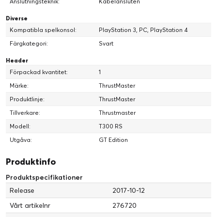
Anslutningsteknik:
Kabelansluten
Diverse
Kompatibla spelkonsol:
PlayStation 3, PC, PlayStation 4
Färgkategori:
Svart
Header
Förpackad kvantitet:
1
Märke:
ThrustMaster
Produktlinje:
ThrustMaster
Tillverkare:
Thrustmaster
Modell:
T300 RS
Utgåva:
GT Edition
Produktinfo
Produktspecifikationer
Release
2017-10-12
Vårt artikelnr
276720