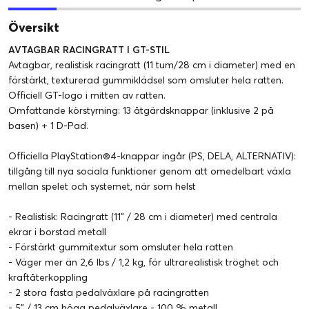
Översikt
AVTAGBAR RACINGRATT I GT-STIL
Avtagbar, realistisk racingratt (11 tum/28 cm i diameter) med en
förstärkt, texturerad gummiklädsel som omsluter hela ratten.
Officiell GT-logo i mitten av ratten.
Omfattande körstyrning: 13 åtgärdsknappar (inklusive 2 på
basen) + 1 D-Pad.
Officiella PlayStation®4-knappar ingår (PS, DELA, ALTERNATIV):
tillgång till nya sociala funktioner genom att omedelbart växla
mellan spelet och systemet, när som helst
- Realistisk: Racingratt (11” / 28 cm i diameter) med centrala
ekrar i borstad metall
- Förstärkt gummitextur som omsluter hela ratten
- Väger mer än 2,6 lbs / 1,2 kg, för ultrarealistisk tröghet och
kraftåterkoppling
- 2 stora fasta pedalväxlare på racingratten
- 5” / 13 cm höga pedalväxlare - 100 % metall