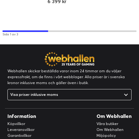
6 399 kr
PlayStation 3, PC
Xbox Series X, Microsoft Xbox
Series S, Xbox One, PC
Sida 1 av 3
Webhallen skickar beställda varor inom 24 timmar om du väljer
expressfrakt, om de finns i vårt webblager. Alla priser är i svenska
kronor inklusive moms och gäller även i butik.
Visa priser inklusive moms
Information
Om Webhallen
Köpvillkor
Våra butiker
Leveransvillkor
Om Webhallen
Garantivillkor
Miljöpolicy