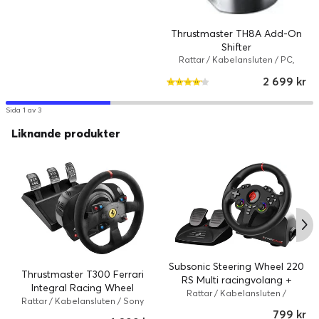
Thrustmaster TH8A Add-On
Shifter
Rattar / Kabelansluten / PC,
PlayStation 3, Xbox One,
2 699 kr
PlayStation 4, Microsoft Xbox
Series X, Microsoft Xbox Series S,
Sony PlayStation 5
Sida 1 av 3
Liknande produkter
Subsonic Steering Wheel 220
Thrustmaster T300 Ferrari
RS Multi racingvolang +
Integral Racing Wheel
pedaler
Rattar / Kabelansluten /
Alcantara Edition
Rattar / Kabelansluten / Sony
PlayStation 4, Nintendo Switch,
PlayStation 5, PlayStation 4,
799 kr
Nintendo Switch 2, Microsoft