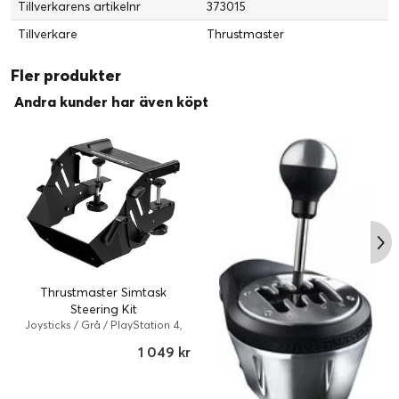
Tillverkarens artikelnr
373015
Tillverkare
Thrustmaster
Fler produkter
Andra kunder har även köpt
Thrustmaster Simtask
Steering Kit
Joysticks / Grå / PlayStation 4,
PC, Sony PlayStation 5, Microsoft
1 049 kr
Xbox Series S, Microsoft Xbox
Series X, Xbox One