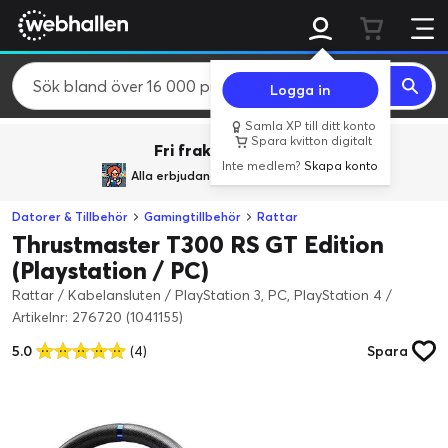
Logga in
Samla XP till ditt konto
Spara kvitton digitalt
Fri frakt över 800 kr.
Inte medlem?
Skapa konto
Alla erbjudanden från
BACK TO REALITY
Datorer & Tillbehör
Gamingtillbehör
Rattar
Thrustmaster T300 RS GT Edition
(Playstation / PC)
Rattar / Kabelansluten / PlayStation 3, PC, PlayStation 4
/
Artikelnr: 276720 (1041155)
5.0
(4)
Spara