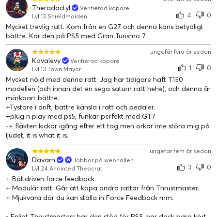
Theradactyl
Verifierad köpare
4
0
Borstlös servomotor i industriklass
Lvl 13 Shieldmaiden
Mycket trevlig ratt. Kom från en G27 och denna käns betydligt
Under huven finns det inget mindre än en äkta borstlös
bättre. Kör den på PS5 med Gran Turismo 7.
industriell kraftåterkopplings-servomotor (med friktionsfri
action), vilket ger en supermjuk och smidig kraftåterkoppling.
ungefär fyra år sedan
Motorns tystnad gör att du kan fokusera på det viktiga –
Kovalevy
Verifierad köpare
1
0
nämligen förstklassig prestanda på vägen.
Lvl 13 Town Mayor
Mycket nöjd med denna ratt. Jag har tidigare haft T150
Ultra-responsiva och realistiska krafteffekter, utan fördröjning
modellen (och innan det en sega saturn ratt hehe), och denna är
märkbart bättre.
Nya dubbelbältessystem
+Tystare i drift, bättre känsla i ratt och pedaler.
Det nya 1080° dubbelbältessystemet ger en superjämn och tyst
+plug n play med ps5, funkar perfekt med GT7
kraftåterkoppling med oerhört lyhörda, realistiska krafteffekter:
-+ fläkten kickar igång efter ett tag men orkar inte störa mig på
känn vägen, inte rattens inre mekanism.
ljudet, it is what it is.
ungefär fem år sedan
H.E.A.R.T. HallEffekt AccuRate Technology®
Davarn
Jobbar på webhallen
Thrustmasters utvecklingsteam har lagt precision till motorns
3
0
Lvl 24 Anointed Theocrat
imponerande kapacitet genom att införliva H.E.A.R.T HallEffekt
+ Bältdriven force feedback.
AccuRate Technology®, med en beröringsfri magnetisk sensor:
+ Modulär ratt. Går att köpa andra rattar från Thrustmaster.
denna har 16-bitars upplösning, för 65 536 värden på rattens
+ Mjukvara där du kan ställa in Force Feedback mm.
styrning.
- Enligt Thrustmasters har den stöd för PS5, har dock bara kört