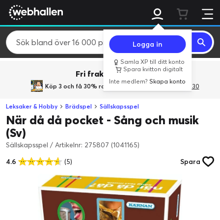
Logga in
Samla XP till ditt konto
Spara kvitton digitalt
Fri frakt över 800 kr.
Inte medlem?
Skapa konto
Köp 3 och få 30% rabatt
med rabattkoden 3Gives30
Leksaker & Hobby
Brädspel
Sällskapsspel
När då då pocket - Sång och musik
(Sv)
Sällskapsspel
/
Artikelnr: 275807 (1041165)
4.6
(5)
Spara