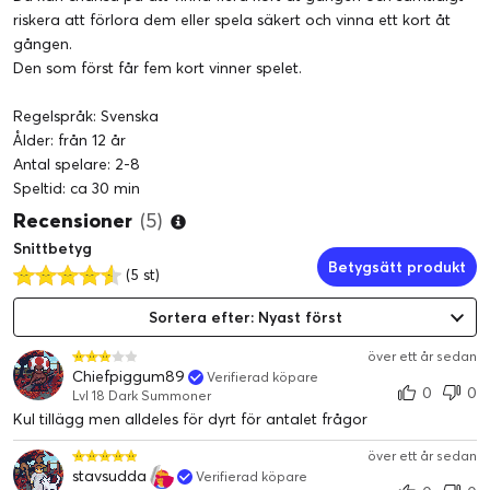
riskera att förlora dem eller spela säkert och vinna ett kort åt
gången.
Den som först får fem kort vinner spelet.
Regelspråk: Svenska
Ålder: från 12 år
Antal spelare: 2-8
Speltid: ca 30 min
Recensioner
(5)
Snittbetyg
Betygsätt produkt
(5 st)
Sortera efter: Nyast först
över ett år sedan
Chiefpiggum89
Verifierad köpare
0
0
Lvl 18 Dark Summoner
Kul tillägg men alldeles för dyrt för antalet frågor
över ett år sedan
stavsudda
Verifierad köpare