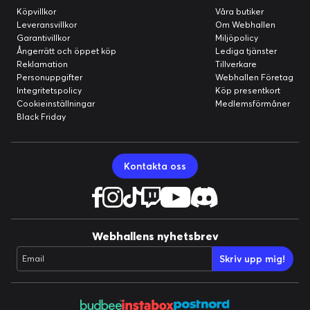
Köpvillkor
Våra butiker
Leveransvillkor
Om Webhallen
Garantivillkor
Miljöpolicy
Ångerrätt och öppet köp
Lediga tjänster
Reklamation
Tillverkare
Personuppgifter
Webhallen Företag
Integritetspolicy
Köp presentkort
Cookieinställningar
Medlemsförmåner
Black Friday
Kontakta oss
Webhallens nyhetsbrev
Skriv upp mig!
Email