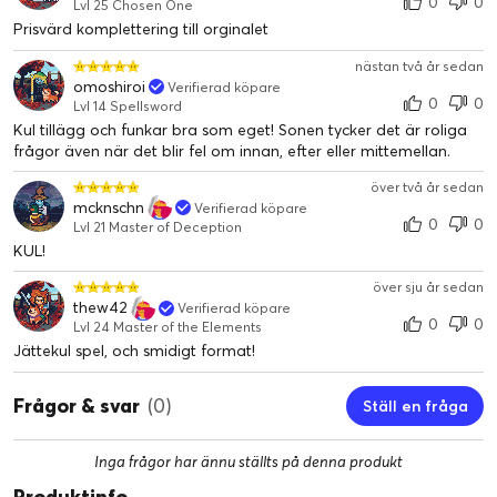
0
0
Lvl 25 Chosen One
Prisvärd komplettering till orginalet
nästan två år sedan
omoshiroi
Verifierad köpare
0
0
Lvl 14 Spellsword
Kul tillägg och funkar bra som eget! Sonen tycker det är roliga
frågor även när det blir fel om innan, efter eller mittemellan.
över två år sedan
mcknschn
Verifierad köpare
0
0
Lvl 21 Master of Deception
KUL!
över sju år sedan
thew42
Verifierad köpare
0
0
Lvl 24 Master of the Elements
Jättekul spel, och smidigt format!
Frågor & svar
(0)
Ställ en fråga
Inga frågor har ännu ställts på denna produkt
Produktinfo