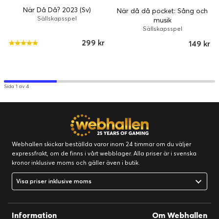
När Då Då? 2023 (Sv)
När då då pocket: Sång och
Sällskapsspel
musik
Sällskapsspel
299 kr
149 kr
Sida 1 av 4
Webhallen skickar beställda varor inom 24 timmar om du väljer
expressfrakt, om de finns i vårt webblager. Alla priser är i svenska
kronor inklusive moms och gäller även i butik.
Visa priser inklusive moms
Information
Om Webhallen