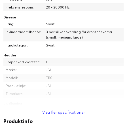
Frekvensrespons:
20 - 20000 Hz
Diverse
Färg:
Svart
Inkluderade tillbehör:
3 par silikonöverdrag för öronsnäckorna
(small, medium, large)
Färgkategori:
Svart
Header
Förpackad kvantitet:
1
Märke:
JBL
Modell:
T110
Produktlinje:
JBL
Tillverkare:
JBL
Ljudingång
Operativt läge för
Mono
Visa fler specifikationer
mikrofon:
Produktinfo
Ljudsystem