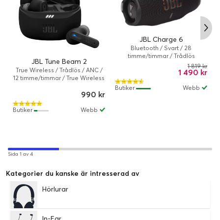
JBL Charge 6
Bluetooth / Svart / 28
timme/timmar / Trådlös
JBL Tune Beam 2
1 819 kr
True Wireless / Trådlös / ANC /
1 490 kr
12 timme/timmar / True Wireless
/ Svart
Butiker
Webb
990 kr
Butiker
Webb
Sida 1 av 4
Kategorier du kanske är intresserad av
Hörlurar
In-Ear