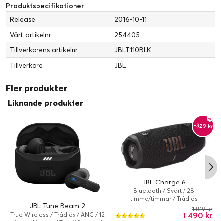
Produktspecifikationer
Rekommenderad
Bärbar elektronik
Release
2016-10-11
användning:
Typ:
Hörlurar
Vårt artikelnr
254405
Tillverkarens artikelnr
JBLT110BLK
Service och support
Typ:
1 års garanti
Tillverkare
JBL
Mått och vikt
Fler produkter
Vikt:
12.7 g
Liknande produkter
-329 kr
JBL Charge 6
Bluetooth / Svart / 28
timme/timmar / Trådlös
JBL Tune Beam 2
1 819 kr
1 490 kr
True Wireless / Trådlös / ANC / 12