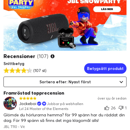
Recensioner
(107)
Snittbetyg
Betygsätt produkt
(107 st)
Sortera efter: Nyast först
Framröstad topprecension
över sju år sedan
Jockeboi
Jobbar på webhallen
26
1
Lvl 24 Master of the Elements
Glömde du hörlurarna hemma? för 99 spänn har du räddat din
dag. För 99 spänn så finns det inga klagomål alls!
JBL T110 - Vit