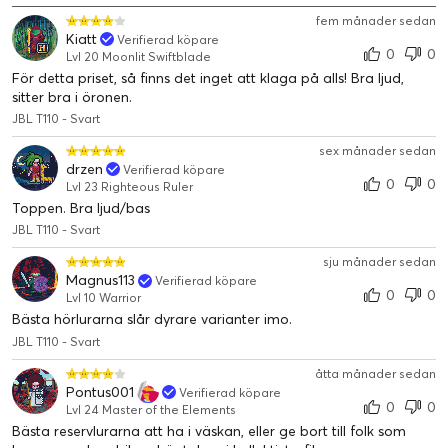
fem månader sedan
Kiatt
Verifierad köpare
0
0
Lvl 20 Moonlit Swiftblade
För detta priset, så finns det inget att klaga på alls! Bra ljud,
sitter bra i öronen.
JBL T110 - Svart
sex månader sedan
drzen
Verifierad köpare
0
0
Lvl 23 Righteous Ruler
Toppen. Bra ljud/bas
JBL T110 - Svart
sju månader sedan
Magnus113
Verifierad köpare
0
0
Lvl 10 Warrior
Bästa hörlurarna slår dyrare varianter imo.
JBL T110 - Svart
åtta månader sedan
Pontus001
Verifierad köpare
0
0
Lvl 24 Master of the Elements
Bästa reservlurarna att ha i väskan, eller ge bort till folk som