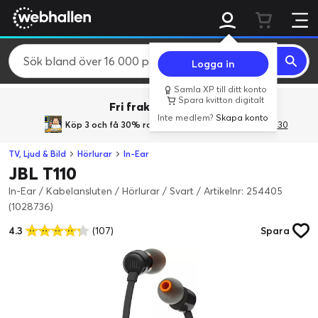
Logga in
Samla XP till ditt konto
Spara kvitton digitalt
Fri frakt över 800 kr.
Inte medlem?
Skapa konto
Köp 3 och få 30% rabatt
med rabattkoden 3Gives30
TV, Ljud & Bild
Hörlurar
In-Ear
JBL T110
In-Ear / Kabelansluten / Hörlurar / Svart
/
Artikelnr: 254405
(1028736)
4.3
(107)
Spara