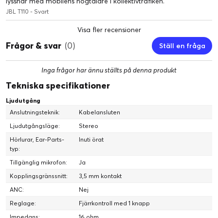
lyssnar med mobilens högtalare i kollektivtrafiken.
JBL T110 - Svart
Visa fler recensioner
Frågor & svar
(0)
Ställ en fråga
Inga frågor har ännu ställts på denna produkt
Tekniska specifikationer
Ljudutgång
Anslutningsteknik:
Kabelansluten
Ljudutgångsläge:
Stereo
Hörlurar, Ear-Parts-
Inuti örat
typ:
Tillgänglig mikrofon:
Ja
Kopplingsgränssnitt:
3,5 mm kontakt
ANC:
Nej
Reglage:
Fjärrkontroll med 1 knapp
Impedans:
16 ohm