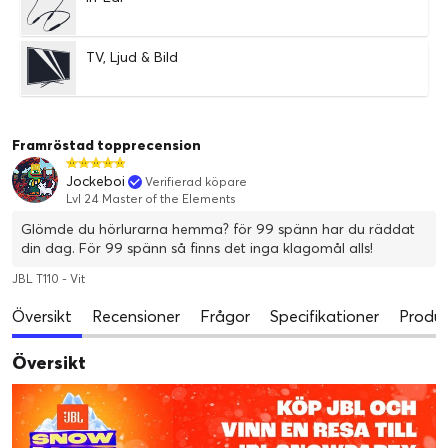
TV, Ljud & Bild
Framröstad topprecension
Jockeboi
Verifierad köpare
Lvl 24 Master of the Elements
Glömde du hörlurarna hemma? för 99 spänn har du räddat
din dag. För 99 spänn så finns det inga klagomål alls!
JBL T110 - Vit
Översikt
Recensioner
Frågor
Specifikationer
Produk
Översikt