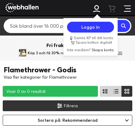
Logga in
Samla XP till ditt konto
Spara kvitton digitalt
Fri frakt över 800 kr.
Inte medlem?
Skapa konto
Köp 3 och få 30% rabatt
med rabattkoden 3Gives30
Flamethrower - Godis
Visa fler kategorier för Flamethrower
Visar 0 av 0 resultat
Visar 0 av 0 resultat
Visar 0 av 0 resultat
Filtrera
Sortera på: Rekommenderad