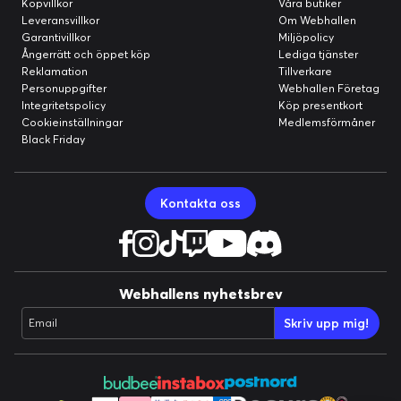
Köpvillkor
Våra butiker
Leveransvillkor
Om Webhallen
Garantivillkor
Miljöpolicy
Ångerrätt och öppet köp
Lediga tjänster
Reklamation
Tillverkare
Personuppgifter
Webhallen Företag
Integritetspolicy
Köp presentkort
Cookieinställningar
Medlemsförmåner
Black Friday
Kontakta oss
Webhallens nyhetsbrev
Skriv upp mig!
Email