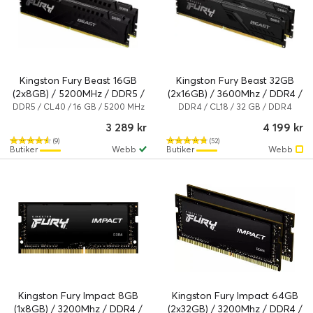
Kingston Fury Beast 16GB
Kingston Fury Beast 32GB
(2x8GB) / 5200MHz / DDR5 /
(2x16GB) / 3600Mhz / DDR4 /
CL40 / KF552C40BBK2-16
CL18 / KF436C18BBK2/32
DDR5 / CL40 / 16 GB / 5200 MHz
DDR4 / CL18 / 32 GB / DDR4
/ DDR5 SDRAM
SDRAM
3 289 kr
4 199 kr
(9)
(52)
Butiker
Webb
Butiker
Webb
Kingston Fury Impact 8GB
Kingston Fury Impact 64GB
(1x8GB) / 3200Mhz / DDR4 /
(2x32GB) / 3200Mhz / DDR4 /