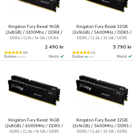
Kingston Fury Beast 16GB
Kingston Fury Beast 32GB
(2x8GB) / 3200Mhz / DDR4 /
(2x16GB) / 5600MHz / DDR5 /
CL16 / KF432C16BBK2/16
CL36 / KF556C36BBEK2-32
DDR4 / CL16 / 16 GB / DDR4
DDR5 / CL36 / 32 GB / DDR5
SDRAM
SDRAM
2 490 kr
5 790 kr
(52)
(13)
Butiker
Webb
Butiker
Webb
Kingston Fury Beast 16GB
Kingston Fury Beast 32GB
(2x8GB) / 6000MHz / DDR5 /
(2x16GB) / 5600MHz / DDR5 /
CL36 / KF560C36BBEK2-16
CL40 / KF556C40BBK2-32
DDR5 / CL36 / 16 GB / DDR5
DDR5 / CL40 / 32 GB / DDR5