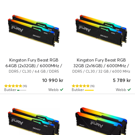
Kingston Fury Beast RGB
Kingston Fury Beast RGB
64GB (2x32GB) / 6000MHz /
32GB (2x16GB) / 6000MHz /
DDR5 / CL30 /
DDR5 / CL30 /
DDR5 / CL30 / 64 GB / DDR5
DDR5 / CL30 / 32 GB / 6000 MHz
SDRAM
/ DDR5 SDRAM
KF560C30BBEAK2-64
KF560C30BBEAK2-32
10 990 kr
5 789 kr
(16)
(16)
Butiker
Webb
Butiker
Webb