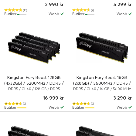
SDRAM
SDRAM
2 990 kr
5 299 kr
(13)
(9)
Butiker
Webb
Butiker
Webb
Kingston Fury Beast 128GB
Kingston Fury Beast 16GB
(4x32GB) / 5200MHz / DDR5 /
(2x8GB) / 5600MHz / DDR5 /
CL40 / KF552C40BBK4-128
CL40 / KF556C40BBK2-16
DDR5 / CL40 / 128 GB / DDR5
DDR5 / CL40 / 16 GB / 5600 MHz
SDRAM
/ DDR5 SDRAM
16 999 kr
3 290 kr
(9)
(9)
Butiker
Webb
Butiker
Webb