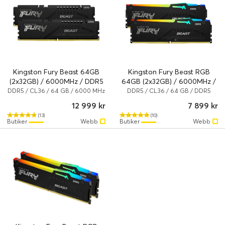
Kingston Fury Beast 64GB
Kingston Fury Beast RGB
(2x32GB) / 6000MHz / DDR5
64GB (2x32GB) / 6000MHz /
/ CL36 / KF560C36BBEK2-64
DDR5 / CL36 /
DDR5 / CL36 / 64 GB / 6000 MHz
DDR5 / CL36 / 64 GB / DDR5
/ DDR5 SDRAM
SDRAM
KF560C36BBEAK2-64
12 999 kr
7 899 kr
(13)
(10)
Butiker
Webb
Butiker
Webb