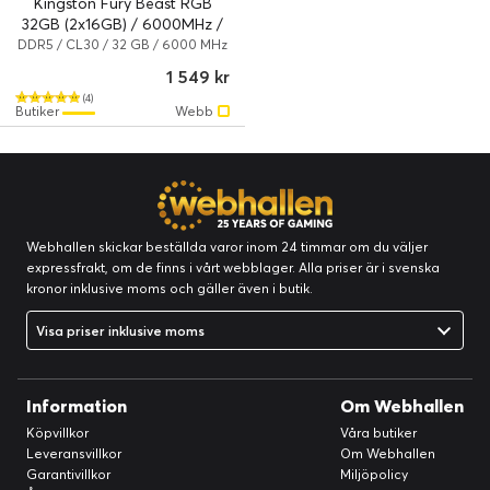
Kingston Fury Beast RGB
32GB (2x16GB) / 6000MHz /
DDR5 / CL30 /
DDR5 / CL30 / 32 GB / 6000 MHz
/ DDR5 SDRAM
KF560C30BBAK2-32
1 549 kr
(4)
Butiker
Webb
Webhallen skickar beställda varor inom 24 timmar om du väljer
expressfrakt, om de finns i vårt webblager. Alla priser är i svenska
kronor inklusive moms och gäller även i butik.
Visa priser inklusive moms
Information
Om Webhallen
Köpvillkor
Våra butiker
Leveransvillkor
Om Webhallen
Garantivillkor
Miljöpolicy