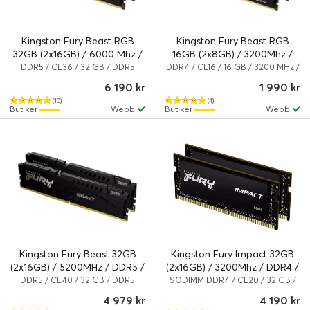
Kingston Fury Beast RGB
Kingston Fury Beast RGB
32GB (2x16GB) / 6000 Mhz /
16GB (2x8GB) / 3200Mhz /
DDR5 / CL36 /
DDR4 / CL16 /
DDR5 / CL36 / 32 GB / DDR5
DDR4 / CL16 / 16 GB / 3200 MHz /
SDRAM
DDR4 SDRAM
KF560C36BBE2AK2-32
KF432C16BB2AK2/16
6 190 kr
1 990 kr
(10)
(4)
Butiker
Webb
Butiker
Webb
Kingston Fury Beast 32GB
Kingston Fury Impact 32GB
(2x16GB) / 5200MHz / DDR5 /
(2x16GB) / 3200Mhz / DDR4 /
CL40 / KF552C40BBK2-32
CL20 / KF432S20IBK2/32
DDR5 / CL40 / 32 GB / DDR5
SODIMM DDR4 / CL20 / 32 GB /
SDRAM
DDR4 SDRAM
4 979 kr
4 190 kr