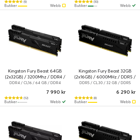
(9)
(50)
Butiker
Webb
Butiker
Webb
Kingston Fury Beast 64GB
Kingston Fury Beast 32GB
(2x32GB) / 3200Mhz / DDR4 /
(2x16GB) / 6000MHz / DDR5 /
CL16 / KF432C16BBK2/64
CL30 / KF560C30BBEK2-32
DDR4 / CL16 / 64 GB / DDR4
DDR5 / CL30 / 32 GB / DDR5
SDRAM
SDRAM
7 990 kr
6 290 kr
(52)
(8)
Butiker
Webb
Butiker
Webb