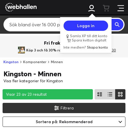
Logga in
Samla XP till ditt konto
Spara kvitton digitalt
Fri frakt över 800 kr.
Inte medlem?
Skapa konto
Köp 3 och få 30% rabatt
med rabattkoden 3Gives30
Kingston
Komponenter
Minnen
Kingston - Minnen
Visa fler kategorier för Kingston
Visar 23 av 23 resultat
Visar 23 av 23 resultat
Visar 23 av 23 resultat
Filtrera
Sortera på: Rekommenderad