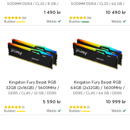
CL20 / KF432S20IB/8
CL20 / KF432S20IBK2/64
SODIMM DDR4 / CL20 / 8 GB /
SODIMM DDR4 / CL20 / 64 GB /
3200 MHz / DDR4 SDRAM
DDR4 SDRAM
1 490 kr
10 490 kr
(50)
(50)
Butiker
Webb
Butiker
Webb
Kingston Fury Beast RGB
Kingston Fury Beast RGB
32GB (2x16GB) / 5600MHz /
64GB (2x32GB) / 5600MHz /
DDR5 / CL40 /
DDR5 / CL40 /
DDR5 / CL40 / 32 GB / DDR5
DDR5 / CL40 / 64 GB / DDR5
SDRAM
SDRAM
KF556C40BBAK2-32
KF556C40BBAK2-64
5 590 kr
10 999 kr
(1)
(1)
Butiker
Webb
Butiker
Webb