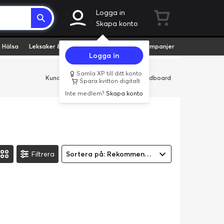
Logga in
Skapa konto
 Hälsa
Leksaker & Hobby
Fyndvaror
Kampanjer
Logga in
Samla XP till ditt konto
Kundservice
Butiker
Företag
Cardboard
Spara kvitton digitalt
Inte medlem?
Skapa konto
Filtrera
Sortera på: Rekommenderad