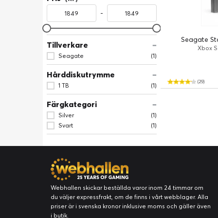
-
Seagate St
Tillverkare
Xbox Se
Seagate
(1)
Hårddiskutrymme
(29)
1 TB
(1)
Färgkategori
Silver
(1)
Svart
(1)
Webhallen skickar beställda varor inom 24 timmar om
du väljer expressfrakt, om de finns i vårt webblager. Alla
priser är i svenska kronor inklusive moms och gäller även
i butik.