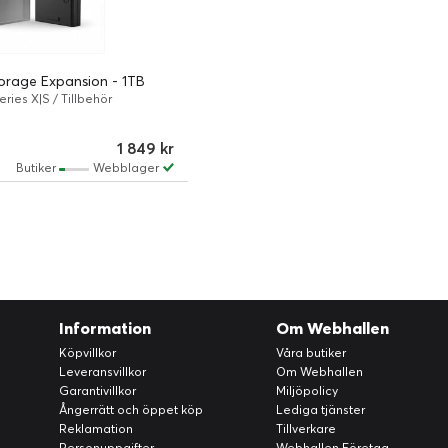
orage Expansion - 1TB
ries X|S / Tillbehör
1 849 kr
Butiker
Webblager
Information
Om Webhallen
Köpvillkor
Våra butiker
Leveransvillkor
Om Webhallen
Garantivillkor
Miljöpolicy
Ångerrätt och öppet köp
Lediga tjänster
Reklamation
Tillverkare
Personuppgifter
Webhallen Företag