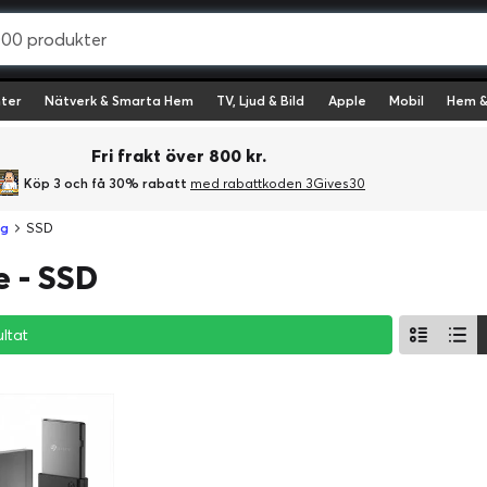
ter
Nätverk & Smarta Hem
TV, Ljud & Bild
Apple
Mobil
Hem &
Fri frakt över 800 kr.
Köp 3 och få 30% rabatt
med rabattkoden 3Gives30
ng
SSD
 - SSD
ultat
ultat
ultat