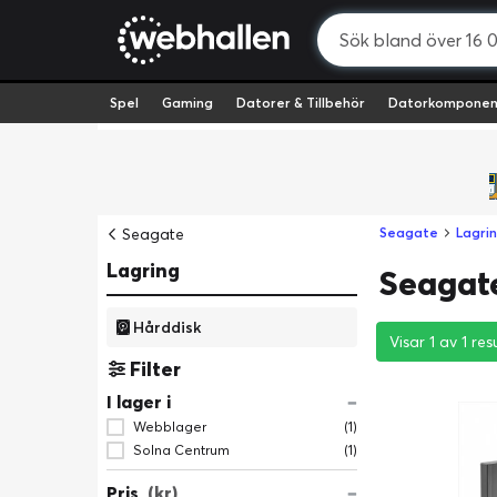
Spel
Gaming
Datorer & Tillbehör
Datorkomponen
Seagate
Seagate
Lagri
Lagring
Seagate
Hårddisk
Visar 1 av 1 res
Visar 1 av 1 res
Visar 1 av 1 res
Filter
I lager i
Webblager
(1)
Solna Centrum
(1)
Pris
(kr)