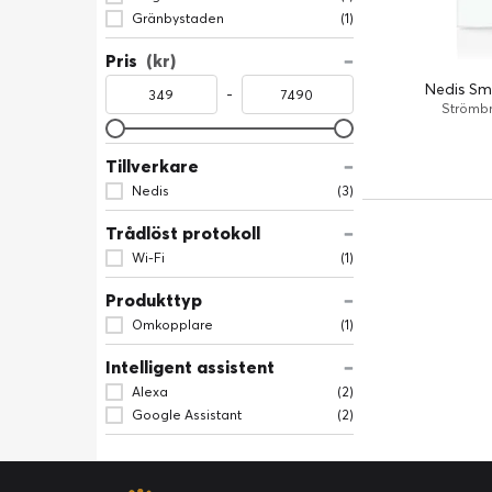
Gränbystaden
(1)
Pris
(kr)
Nedis Sm
-
Strömbr
Tillverkare
Nedis
(3)
Trådlöst protokoll
Wi-Fi
(1)
Produkttyp
Omkopplare
(1)
Intelligent assistent
Alexa
(2)
Google Assistant
(2)