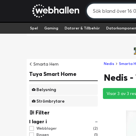
Spel
Gaming
Datorer & Tillbehör
Datorkomponen
Smarta Hem
Nedis
Smarta 
Tuya Smart Home
Nedis 
Belysning
Visar 3 av 3 res
Visar 3 av 3 res
Visar 3 av 3 res
Strömbrytare
Filter
I lager i
Webblager
(2)
Ringen
(1)