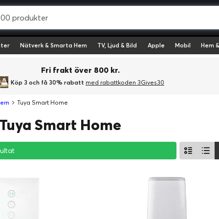
ter
Nätverk & Smarta Hem
TV, Ljud & Bild
Apple
Mobil
Hem &
Fri frakt över 800 kr.
Köp 3 och få 30% rabatt
med rabattkoden 3Gives30
Hem
Tuya Smart Home
- Tuya Smart Home
ultat
ultat
ultat