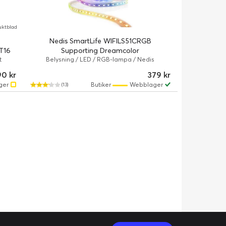
uktblad
Nedis SmartLife WIFILS51CRGB
T16
Supporting Dreamcolor
t
Belysning / LED / RGB-lampa / Nedis
90 kr
379 kr
ger
Butiker
Webblager
(13)