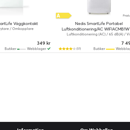
A
Prod
artLife Väggkontakt
Nedis SmartLife Portabel
ytare / Omkopplare
Luftkonditionering/AC WIFIACMB1W
Luftkonditionering (AC) / 65 dB(A) / Vi
349 kr
7 4
Butiker
Webblager
Butiker
Webbla
(57)