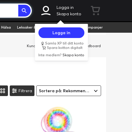
Logga in
Skapa konto
 Hälsa
Leksaker & Hobby
Fyndvaror
Kampanjer
Logga in
Samla XP till ditt konto
Kundservice
Butiker
Företag
Cardboard
Spara kvitton digitalt
Inte medlem?
Skapa konto
Filtrera
Sortera på: Rekommenderad